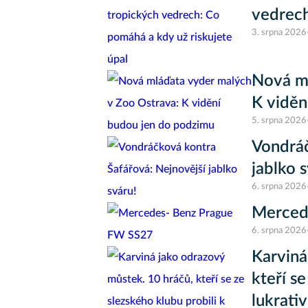
vedrech
3. srpna 2026
Nová ml
K viděn
5. srpna 2026
Vondráč
jablko 
6. srpna 2026
Merced
6. srpna 2026
Karviná
kteří se
lukrati