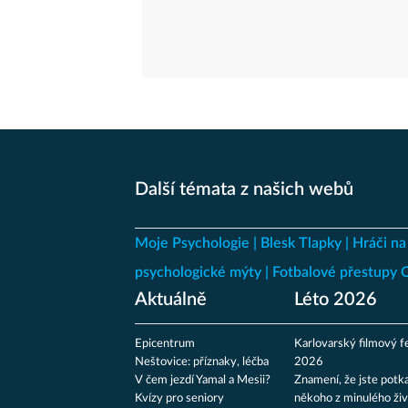
Další témata z našich webů
Moje Psychologie
Blesk Tlapky
Hráči na
psychologické mýty
Fotbalové přestupy
Aktuálně
Léto 2026
Epicentrum
Karlovarský filmový fe
Neštovice: příznaky, léčba
2026
V čem jezdí Yamal a Mesii?
Znamení, že jste potka
Kvízy pro seniory
někoho z minulého živ