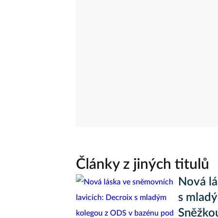
Články z jiných titulů
Nová lá
s mlad
Sněžko