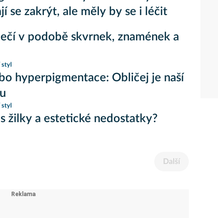
jí se zakrýt, ale měly by se i léčit
ečí v podobě skvrnek, znamének a
 styl
bo hyperpigmentace: Obličej je naší
ou
 styl
ás žilky a estetické nedostatky?
Další