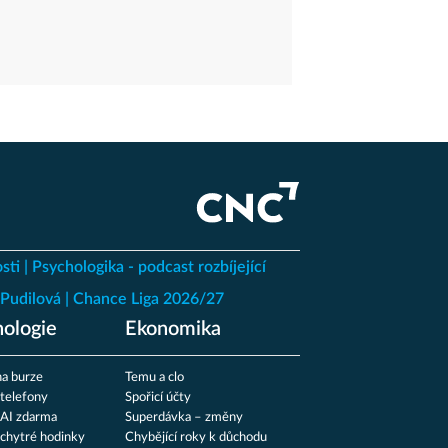
sti
Psychologika - podcast rozbíjející
Pudilová
Chance Liga 2026/27
ologie
Ekonomika
a burze
Temu a clo
 telefony
Spořicí účty
 AI zdarma
Superdávka – změny
 chytré hodinky
Chybějící roky k důchodu