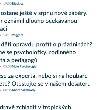
19:00
Blesk.cz
ostane ještě v srpnu nové záběry.
r oznámil dlouho očekávanou
aci
14:19
Poggers
 děti opravdu prožít o prázdninách?
sme se psycholožky, rodinného
ta a pedagogů
05:00
Moje Psychologie
lese za experta, nebo si na houbaře
jete? Otestujte se v našem desateru
00:06
Abecedazahrady
zdravě zchladit v tropických