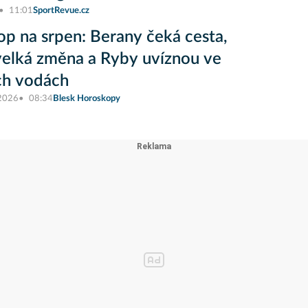
11:01
SportRevue.cz
op na srpen: Berany čeká cesta,
elká změna a Ryby uvíznou ve
ch vodách
 2026
08:34
Blesk Horoskopy