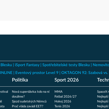
 Blesku
iSport Fantasy
Spotřebitelské testy Blesku
Nemovito
 ONLINE
Eventový prostor Level 9
OKTAGON 92: Szabová vs. 
Politika
Sport 2026
Techn
stival
Nová superdávka: kdo na ní
MMA
SpaceX n
dosáhne?
Fotbal 2026/27
Nejlepší
li
Sjezd sudetských Němců
Hokej 2026
Nejlepší
ota
Proč vláda zavádí EET?
Tenis 2026
Nejlepší