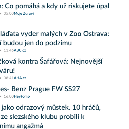
: Co pomáhá a kdy už riskujete úpal
05:00
Moje Zdraví
áďata vyder malých v Zoo Ostrava:
í budou jen do podzimu
11:46
ABC.cz
ková kontra Šafářová: Nejnovější
sváru!
08:41
AHA.cz
es- Benz Prague FW SS27
16:00
HeyFomo
 jako odrazový můstek. 10 hráčů,
 ze slezského klubu probili k
vnímu angažmá