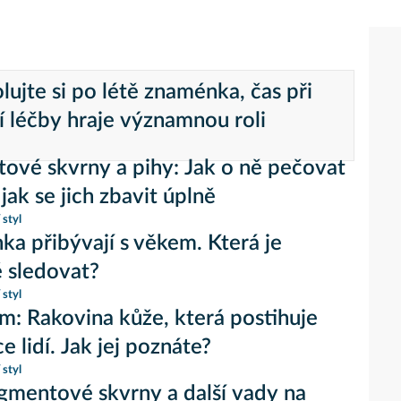
lujte si po létě znaménka, čas při
í léčby hraje významnou roli
ové skvrny a pihy: Jak o ně pečovat
 jak se jich zbavit úplně
 styl
a přibývají s věkem. Která je
é sledovat?
 styl
: Rakovina kůže, která postihuje
ce lidí. Jak jej poznáte?
 styl
igmentové skvrny a další vady na