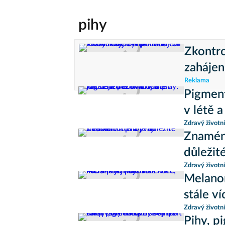
pihy
Zkontro
zahájen
Reklama
Pigment
v létě a
Zdravý životní
Znaménk
důležit
Zdravý životní
Melanom
stále ví
Zdravý životní
Pihy, p