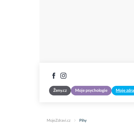
Ženy.cz
Moje psychologie
Moje zdra
MojeZdravi.cz
Pihy