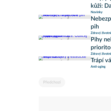
kůži: Da
Novinky
Nebezp
pih
Zdravý životní
Pihy ne
priorit
Zdravý životní
Trápí v
Anti-aging
Předchozí