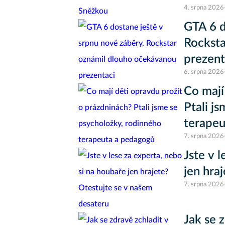
4. srpna 2026
GTA 6 d
Rocksta
prezent
6. srpna 2026
Co mají
Ptali j
terapeu
7. srpna 2026
Jste v 
jen hra
7. srpna 2026
Jak se 