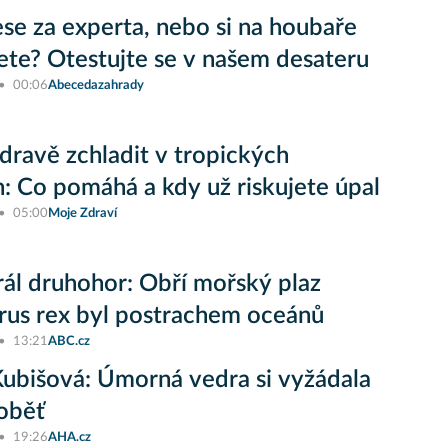
lese za experta, nebo si na houbaře
jete? Otestujte se v našem desateru
00:06
Abecedazahrady
zdravě zchladit v tropických
: Co pomáhá a kdy už riskujete úpal
05:00
Moje Zdraví
ál druhohor: Obří mořský plaz
rus rex byl postrachem oceánů
13:21
ABC.cz
ubišová: Úmorná vedra si vyžádala
oběť
19:26
AHA.cz