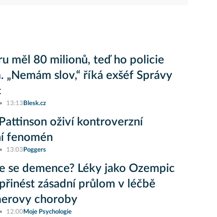
ru měl 80 milionů, teď ho policie
a. „Nemám slov,“ říká exšéf Správy
c
13:13
Blesk.cz
Pattinson oživí kontroverzní
ní fenomén
13:03
Poggers
e se demence? Léky jako Ozempic
řinést zásadní průlom v léčbě
merovy choroby
12:00
Moje Psychologie