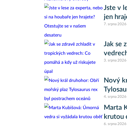
Jste v 
jen hra
7. srpna 2026
Jak se 
vedrech
3. srpna 2026
Nový kr
Tylosau
4. srpna 2026
Marta K
krutou 
6. srpna 2026