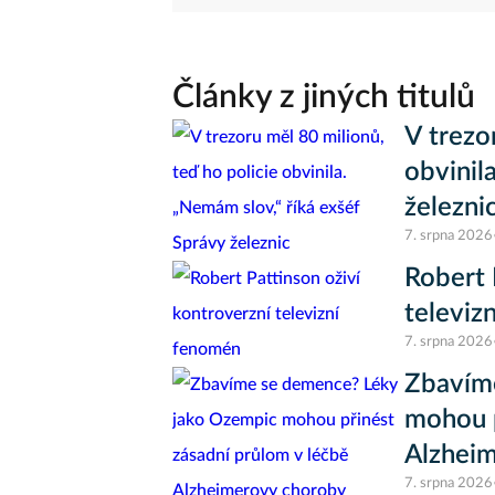
Články z jiných titulů
V trezo
obvinil
železni
7. srpna 2026
Robert 
televiz
7. srpna 2026
Zbavím
mohou p
Alzhei
7. srpna 2026