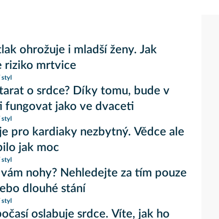
tlak ohrožuje i mladší ženy. Jak
 riziko mrtvice
 styl
starat o srdce? Díky tomu, bude v
i fungovat jako ve dvaceti
 styl
 je pro kardiaky nezbytný. Vědce ale
ilo jak moc
 styl
 vám nohy? Nehledejte za tím pouze
ebo dlouhé stání
 styl
očasí oslabuje srdce. Víte, jak ho