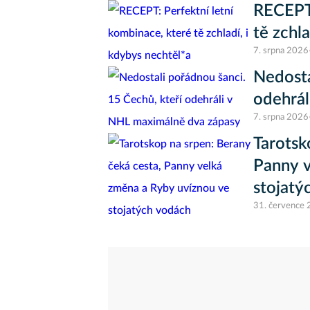
RECEPT:
tě zchl
7. srpna 2026
Nedosta
odehrál
7. srpna 2026
Tarotsk
Panny v
stojatý
31. července