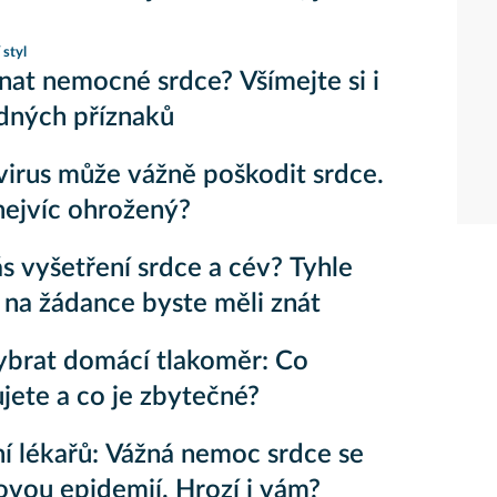
 styl
nat nemocné srdce? Všímejte si i
dných příznaků
irus může vážně poškodit srdce.
nejvíc ohrožený?
s vyšetření srdce a cév? Tyhle
 na žádance byste měli znát
vybrat domácí tlakoměr: Co
jete a co je zbytečné?
í lékařů: Vážná nemoc srdce se
ovou epidemií. Hrozí i vám?