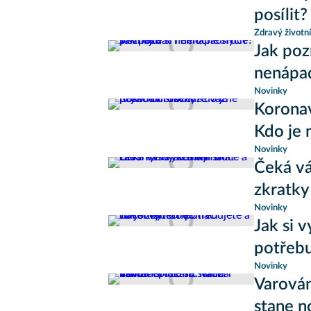
posílit?
Zdravý životní
Jak poz
nenápa
Novinky
Koronav
Kdo je 
Novinky
Čeká vá
zkratky
Novinky
Jak si 
potřebu
Novinky
Varován
stane n