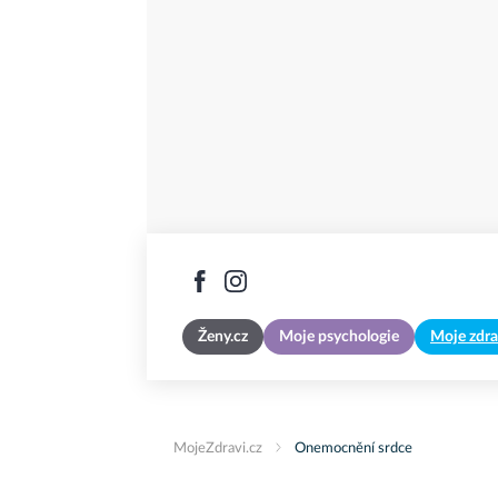
Ženy.cz
Moje psychologie
Moje zdra
MojeZdravi.cz
Onemocnění srdce