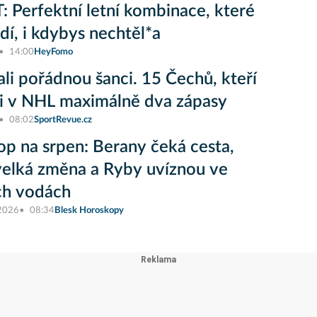
 Perfektní letní kombinace, které
adí, i kdybys nechtěl*a
14:00
HeyFomo
li pořádnou šanci. 15 Čechů, kteří
i v NHL maximálně dva zápasy
08:02
SportRevue.cz
op na srpen: Berany čeká cesta,
elká změna a Ryby uvíznou ve
ch vodách
 2026
08:34
Blesk Horoskopy