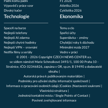
Padni komu padni
F1 2026
Výpověď z práce vzor
Atletika 2026
Divoký kačer
Cyklistika 2026
Technologie
Ekonomika
SpaceX na burze
Temu a clo
Nejlepší telefony
Spořicí účty
Nejlepší AI zdarma
Superdávka – změny
Nejlepší chytré hodinky
Chybějící roky k důchodu
Nejlepší VPN – srovnání
Minimální mzda 2027
Netflix filmy a seriály
Vedro v práci
© 2001 - 2026 Copyright
CZECH NEWS CENTER a.s.
se sídlem náměstí Marie Schmolkové 3493/1, 100 00 Praha 10 -
Strašnice, IČO: 02346826, zapsána v OR, sp.zn. B 19490 a dodavatelé
obsahu
Autorská práva k publikovaným materiálům
Podmínky pro užívání služby informační společnosti
Informace o zpracování osobních údajů
Cookies
Nastavení soukromí
Vlastnická struktura
Jednotná kontaktní místa / Single Points of Contact
Povinně zveřejňované informace