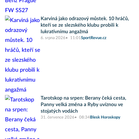
Karviná jako odrazový můstek. 10 hráčů,
kteří se ze slezského klubu probili k
lukrativnímu angažmá
6. srpna 2026
11:01
SportRevue.cz
Tarotskop na srpen: Berany čeká cesta,
Panny velká změna a Ryby uvíznou ve
stojatých vodách
31. července 2026
08:34
Blesk Horoskopy