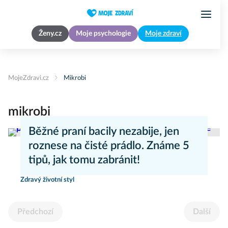
Ženy.cz
Moje psychologie
Moje zdraví
MojeZdravi.cz
Mikrobi
mikrobi
Běžné praní bacily nezabije, jen
roznese na čisté prádlo. Známe 5
tipů, jak tomu zabránit!
Zdravý životní styl
Předchozí
Další