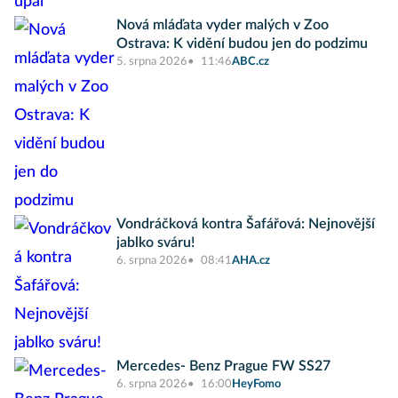
Nová mláďata vyder malých v Zoo
Ostrava: K vidění budou jen do podzimu
5. srpna 2026
11:46
ABC.cz
Vondráčková kontra Šafářová: Nejnovější
jablko sváru!
6. srpna 2026
08:41
AHA.cz
Mercedes- Benz Prague FW SS27
6. srpna 2026
16:00
HeyFomo