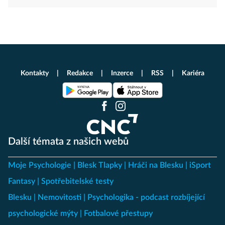
Kontakty
Redakce
Inzerce
RSS
Kariéra
Další témata z našich webů
Moje Psychologie
Blesk Tlapky
Hráči na Blesku
iSport
Fantasy
Spotřebitelské testy
Blesku
Nemovitosti
Psychologika - podcast rozbíjející
psychologické mýty
Fotbalové přestupy