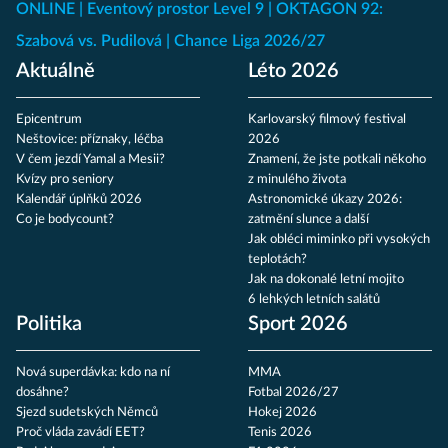
ONLINE
Eventový prostor Level 9
OKTAGON 92:
Szabová vs. Pudilová
Chance Liga 2026/27
Aktuálně
Léto 2026
Epicentrum
Karlovarský filmový festival
Neštovice: příznaky, léčba
2026
V čem jezdí Yamal a Mesii?
Znamení, že jste potkali někoho
Kvízy pro seniory
z minulého života
Kalendář úplňků 2026
Astronomické úkazy 2026:
Co je bodycount?
zatmění slunce a další
Jak obléci miminko při vysokých
teplotách?
Jak na dokonalé letní mojito
6 lehkých letních salátů
Politika
Sport 2026
Nová superdávka: kdo na ní
MMA
dosáhne?
Fotbal 2026/27
Sjezd sudetských Němců
Hokej 2026
Proč vláda zavádí EET?
Tenis 2026