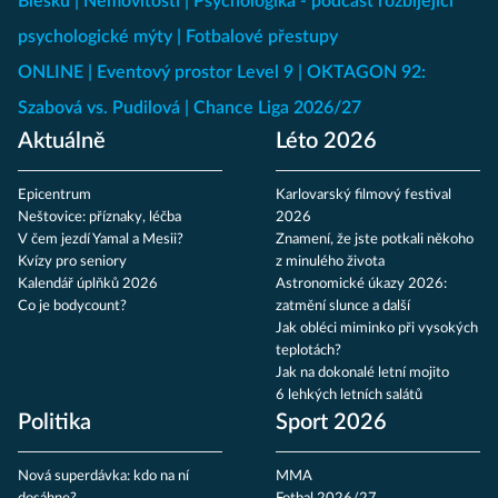
Blesku
Nemovitosti
Psychologika - podcast rozbíjející
psychologické mýty
Fotbalové přestupy
ONLINE
Eventový prostor Level 9
OKTAGON 92:
Szabová vs. Pudilová
Chance Liga 2026/27
Aktuálně
Léto 2026
Epicentrum
Karlovarský filmový festival
Neštovice: příznaky, léčba
2026
V čem jezdí Yamal a Mesii?
Znamení, že jste potkali někoho
Kvízy pro seniory
z minulého života
Kalendář úplňků 2026
Astronomické úkazy 2026:
Co je bodycount?
zatmění slunce a další
Jak obléci miminko při vysokých
teplotách?
Jak na dokonalé letní mojito
6 lehkých letních salátů
Politika
Sport 2026
Nová superdávka: kdo na ní
MMA