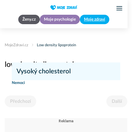
Ženy.cz
Moje psychologie
Moje zdraví
MojeZdravi.cz
Low density lipoprotein
low density lipoprotein
Vysoký cholesterol
Nemoci
Předchozí
Další