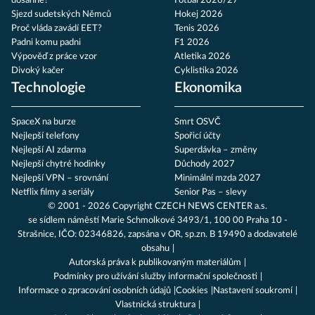
dosáhne?
Fotbal 2026/27
Sjezd sudetských Němců
Hokej 2026
Proč vláda zavádí EET?
Tenis 2026
Padni komu padni
F1 2026
Výpověď z práce vzor
Atletika 2026
Divoký kačer
Cyklistika 2026
Technologie
Ekonomika
SpaceX na burze
Smrt OSVČ
Nejlepší telefony
Spořicí účty
Nejlepší AI zdarma
Superdávka – změny
Nejlepší chytré hodinky
Důchody 2027
Nejlepší VPN – srovnání
Minimální mzda 2027
Netflix filmy a seriály
Senior Pas – slevy
© 2001 - 2026 Copyright
CZECH NEWS CENTER a.s.
se sídlem náměstí Marie Schmolkové 3493/1, 100 00 Praha 10 -
Strašnice, IČO: 02346826, zapsána v OR, sp.zn. B 19490 a dodavatelé
obsahu
Autorská práva k publikovaným materiálům
Podmínky pro užívání služby informační společnosti
Informace o zpracování osobních údajů
Cookies
Nastavení soukromí
Vlastnická struktura