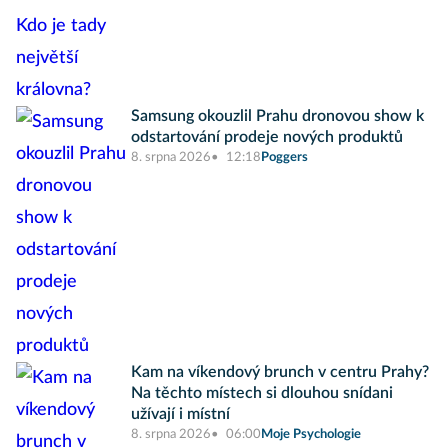
Samsung okouzlil Prahu dronovou show k
odstartování prodeje nových produktů
8. srpna 2026
12:18
Poggers
Kam na víkendový brunch v centru Prahy?
Na těchto místech si dlouhou snídani
užívají i místní
8. srpna 2026
06:00
Moje Psychologie