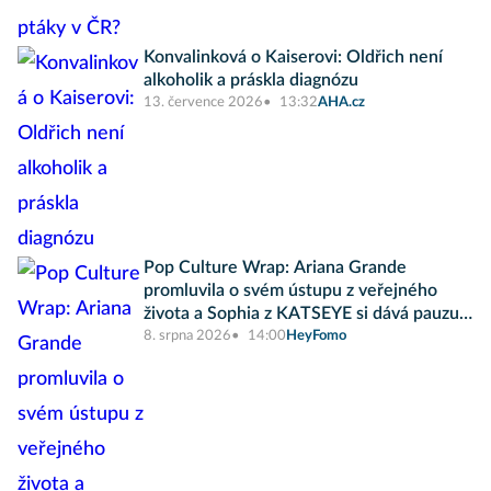
Konvalinková o Kaiserovi: Oldřich není
alkoholik a práskla diagnózu
13. července 2026
13:32
AHA.cz
Pop Culture Wrap: Ariana Grande
promluvila o svém ústupu z veřejného
života a Sophia z KATSEYE si dává pauzu
od skupiny
8. srpna 2026
14:00
HeyFomo