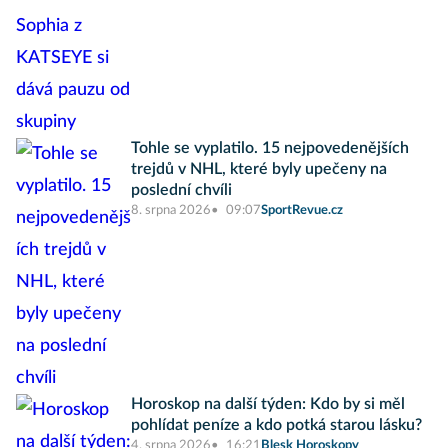
Tohle se vyplatilo. 15 nejpovedenějších
trejdů v NHL, které byly upečeny na
poslední chvíli
8. srpna 2026
09:07
SportRevue.cz
Horoskop na další týden: Kdo by si měl
pohlídat peníze a kdo potká starou lásku?
4. srpna 2026
16:21
Blesk Horoskopy