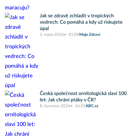
Jak se zdravě zchladit v tropických
vedrech: Co pomáhá a kdy už riskujete
úpal
3. srpna 2026
05:00
Moje Zdraví
Česká společnost ornitologická slaví 100
let: Jak chrání ptáky v ČR?
8. července 2026
16:55
ABC.cz