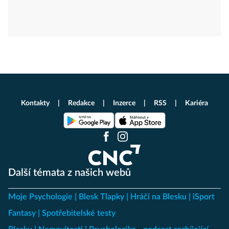
Kontakty
Redakce
Inzerce
RSS
Kariéra
Další témata z našich webů
Moje Psychologie
Blesk Tlapky
Hráči na Blesku
iSport
Fantasy
Spotřebitelské testy