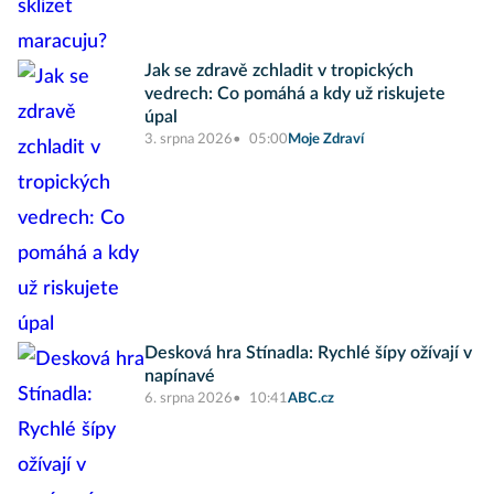
Jak se zdravě zchladit v tropických
vedrech: Co pomáhá a kdy už riskujete
úpal
3. srpna 2026
05:00
Moje Zdraví
Desková hra Stínadla: Rychlé šípy ožívají v
napínavé
6. srpna 2026
10:41
ABC.cz