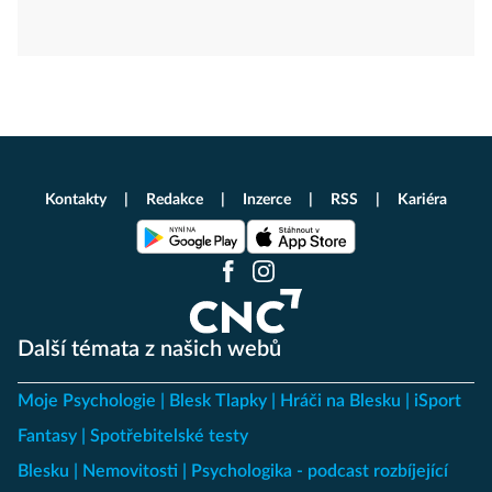
Kontakty
Redakce
Inzerce
RSS
Kariéra
Další témata z našich webů
Moje Psychologie
Blesk Tlapky
Hráči na Blesku
iSport
Fantasy
Spotřebitelské testy
Blesku
Nemovitosti
Psychologika - podcast rozbíjející