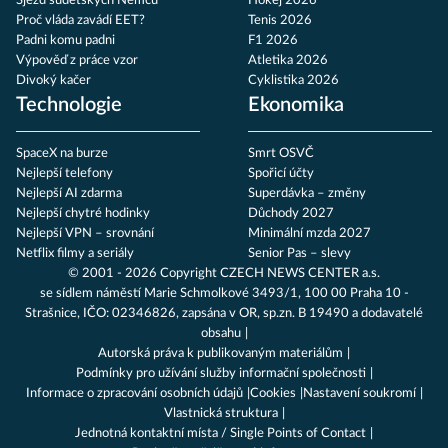
Sjezd sudetských Němců
Hokej 2026
Proč vláda zavádí EET?
Tenis 2026
Padni komu padni
F1 2026
Výpověď z práce vzor
Atletika 2026
Divoký kačer
Cyklistika 2026
Technologie
Ekonomika
SpaceX na burze
Smrt OSVČ
Nejlepší telefony
Spořicí účty
Nejlepší AI zdarma
Superdávka – změny
Nejlepší chytré hodinky
Důchody 2027
Nejlepší VPN – srovnání
Minimální mzda 2027
Netflix filmy a seriály
Senior Pas – slevy
© 2001 - 2026 Copyright
CZECH NEWS CENTER a.s.
se sídlem náměstí Marie Schmolkové 3493/1, 100 00 Praha 10 -
Strašnice, IČO: 02346826, zapsána v OR, sp.zn. B 19490 a dodavatelé
obsahu
Autorská práva k publikovaným materiálům
Podmínky pro užívání služby informační společnosti
Informace o zpracování osobních údajů
Cookies
Nastavení soukromí
Vlastnická struktura
Jednotná kontaktní místa / Single Points of Contact