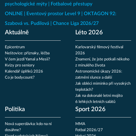
psychologické mýty
Fotbalové přestupy
ONLINE
Eventový prostor Level 9
OKTAGON 92:
Szabová vs. Pudilová
Chance Liga 2026/27
Aktuálně
Léto 2026
Epicentrum
Karlovarský filmový festival
Neštovice: příznaky, léčba
2026
V čem jezdí Yamal a Mesii?
Znamení, že jste potkali někoho
Kvízy pro seniory
z minulého života
Kalendář úplňků 2026
Astronomické úkazy 2026:
Co je bodycount?
zatmění slunce a další
Jak obléci miminko při vysokých
teplotách?
Jak na dokonalé letní mojito
6 lehkých letních salátů
Politika
Sport 2026
Nová superdávka: kdo na ní
MMA
dosáhne?
Fotbal 2026/27