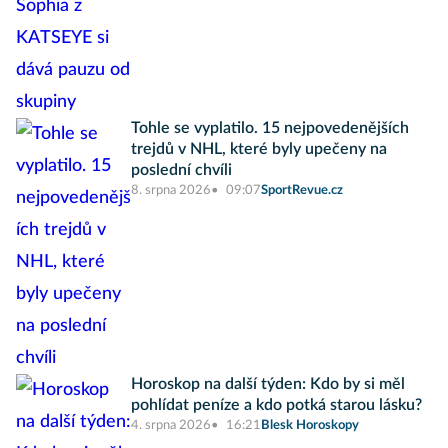
Tohle se vyplatilo. 15 nejpovedenějších
trejdů v NHL, které byly upečeny na
poslední chvíli
8. srpna 2026
09:07
SportRevue.cz
Horoskop na další týden: Kdo by si měl
pohlídat peníze a kdo potká starou lásku?
4. srpna 2026
16:21
Blesk Horoskopy