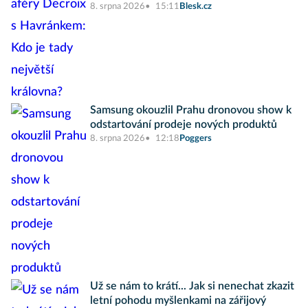
8. srpna 2026
15:11
Blesk.cz
Samsung okouzlil Prahu dronovou show k
odstartování prodeje nových produktů
8. srpna 2026
12:18
Poggers
Už se nám to krátí... Jak si nenechat zkazit
letní pohodu myšlenkami na zářijový