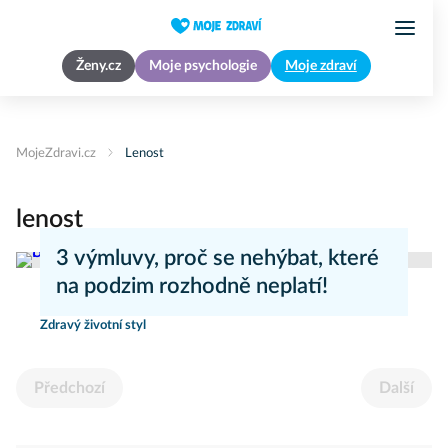
Ženy.cz
Moje psychologie
Moje zdraví
MojeZdravi.cz
Lenost
lenost
3 výmluvy, proč se nehýbat, které
na podzim rozhodně neplatí!
Zdravý životní styl
Předchozí
Další