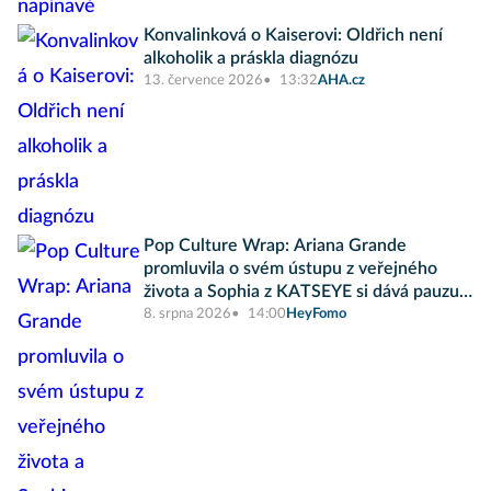
Konvalinková o Kaiserovi: Oldřich není
alkoholik a práskla diagnózu
13. července 2026
13:32
AHA.cz
Pop Culture Wrap: Ariana Grande
promluvila o svém ústupu z veřejného
života a Sophia z KATSEYE si dává pauzu
od skupiny
8. srpna 2026
14:00
HeyFomo