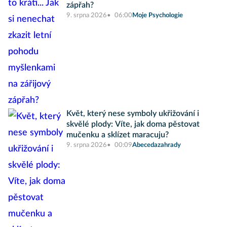
zápřah?
9. srpna 2026
06:00
Moje Psychologie
Květ, který nese symboly ukřižování i
skvělé plody: Víte, jak doma pěstovat
mučenku a sklízet maracuju?
9. srpna 2026
00:09
Abecedazahrady