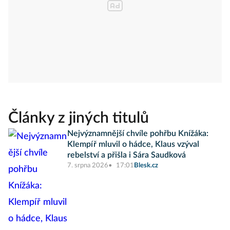
Články z jiných titulů
Nejvýznamnější chvíle pohřbu Knížáka:
Klempíř mluvil o hádce, Klaus vzýval
rebelství a přišla i Sára Saudková
7. srpna 2026
17:01
Blesk.cz