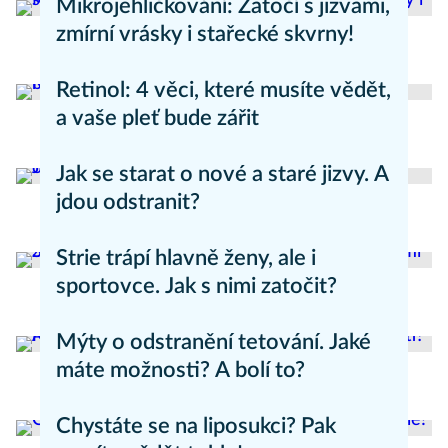
Mikrojehličkování: Zatočí s jizvami,
zmírní vrásky i stařecké skvrny!
Zdravý životní styl
Retinol: 4 věci, které musíte vědět,
a vaše pleť bude zářit
Anti-aging
Jak se starat o nové a staré jizvy. A
jdou odstranit?
Zdravý životní styl
Strie trápí hlavně ženy, ale i
sportovce. Jak s nimi zatočit?
Novinky
Mýty o odstranění tetování. Jaké
máte možnosti? A bolí to?
Zdravý životní styl
Chystáte se na liposukci? Pak