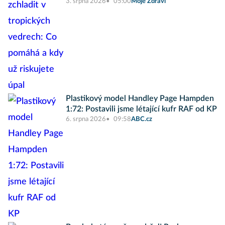
3. srpna 2026
05:00
Moje Zdraví
Plastikový model Handley Page Hampden
1:72: Postavili jsme létající kufr RAF od KP
6. srpna 2026
09:58
ABC.cz