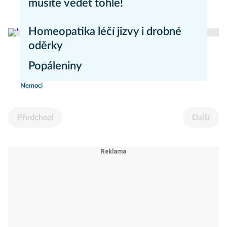
musíte vědět tohle!
Hubnutí
Homeopatika léčí jizvy i drobné
oděrky
Popáleniny
Homeopatie
Nemoci
Předchozí
Další