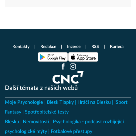
Kontakty
Redakce
Inzerce
RSS
Kariéra
Další témata z našich webů
Moje Psychologie
Blesk Tlapky
Hráči na Blesku
iSport
Fantasy
Spotřebitelské testy
Blesku
Nemovitosti
Psychologika - podcast rozbíjející
psychologické mýty
Fotbalové přestupy