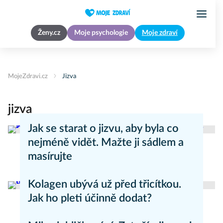
Ženy.cz
Moje psychologie
Moje zdraví
MojeZdravi.cz
Jizva
jizva
Jak se starat o jizvu, aby byla co
nejméně vidět. Mažte ji sádlem a
masírujte
Zdravý životní styl
Kolagen ubývá už před třicítkou.
Jak ho pleti účinně dodat?
Anti-aging