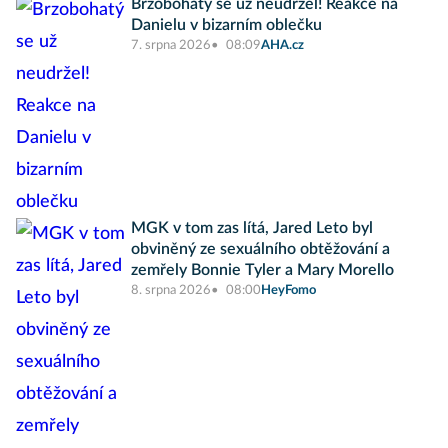
Brzobohatý se už neudržel! Reakce na
Danielu v bizarním oblečku
7. srpna 2026
08:09
AHA.cz
MGK v tom zas lítá, Jared Leto byl
obviněný ze sexuálního obtěžování a
zemřely Bonnie Tyler a Mary Morello
8. srpna 2026
08:00
HeyFomo