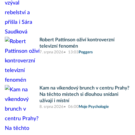
Robert Pattinson oživí kontroverzní
televizní fenomén
7. srpna 2026
13:03
Poggers
Kam na víkendový brunch v centru Prahy?
Na těchto místech si dlouhou snídani
užívají i místní
8. srpna 2026
06:00
Moje Psychologie