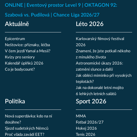
ONLINE
Eventový prostor Level 9
OKTAGON 92:
Szabová vs. Pudilová
Chance Liga 2026/27
Aktuálně
Léto 2026
Epicentrum
Karlovarský filmový festival
Neštovice: příznaky, léčba
2026
V čem jezdí Yamal a Mesii?
Znamení, že jste potkali někoho
Kvízy pro seniory
z minulého života
Kalendář úplňků 2026
Astronomické úkazy 2026:
Co je bodycount?
zatmění slunce a další
Jak obléci miminko při vysokých
teplotách?
Jak na dokonalé letní mojito
6 lehkých letních salátů
Politika
Sport 2026
Nová superdávka: kdo na ní
MMA
dosáhne?
Fotbal 2026/27
Sjezd sudetských Němců
Hokej 2026
Proč vláda zavádí EET?
Tenis 2026