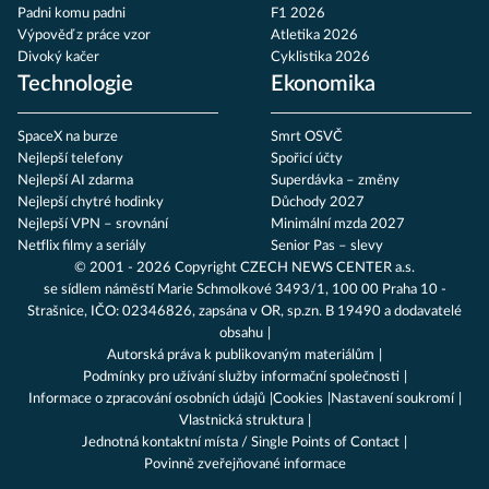
Padni komu padni
F1 2026
Výpověď z práce vzor
Atletika 2026
Divoký kačer
Cyklistika 2026
Technologie
Ekonomika
SpaceX na burze
Smrt OSVČ
Nejlepší telefony
Spořicí účty
Nejlepší AI zdarma
Superdávka – změny
Nejlepší chytré hodinky
Důchody 2027
Nejlepší VPN – srovnání
Minimální mzda 2027
Netflix filmy a seriály
Senior Pas – slevy
© 2001 - 2026 Copyright
CZECH NEWS CENTER a.s.
se sídlem náměstí Marie Schmolkové 3493/1, 100 00 Praha 10 -
Strašnice, IČO: 02346826, zapsána v OR, sp.zn. B 19490 a dodavatelé
obsahu
Autorská práva k publikovaným materiálům
Podmínky pro užívání služby informační společnosti
Informace o zpracování osobních údajů
Cookies
Nastavení soukromí
Vlastnická struktura
Jednotná kontaktní místa / Single Points of Contact
Povinně zveřejňované informace