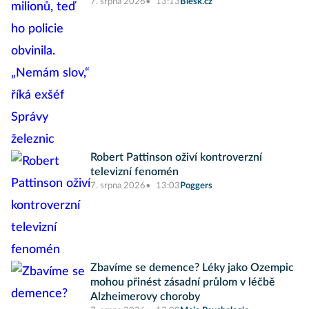
7. srpna 2026
13:13
Blesk.cz
Robert Pattinson oživí kontroverzní
televizní fenomén
7. srpna 2026
13:03
Poggers
Zbavíme se demence? Léky jako Ozempic
mohou přinést zásadní průlom v léčbě
Alzheimerovy choroby