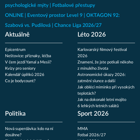
psychologické mýty
Fotbalové přestupy
ONLINE
Eventový prostor Level 9
OKTAGON 92:
Szabová vs. Pudilová
Chance Liga 2026/27
Aktuálně
Léto 2026
Epicentrum
Karlovarský filmový festival
Neštovice: příznaky, léčba
2026
V čem jezdí Yamal a Mesii?
Znamení, že jste potkali někoho
Kvízy pro seniory
z minulého života
Kalendář úplňků 2026
Astronomické úkazy 2026:
Co je bodycount?
zatmění slunce a další
Jak obléci miminko při vysokých
teplotách?
Jak na dokonalé letní mojito
6 lehkých letních salátů
Politika
Sport 2026
Nová superdávka: kdo na ní
MMA
dosáhne?
Fotbal 2026/27