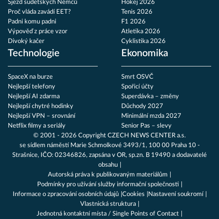
Sjezd sudetských Němců
Hokej 2026
Proč vláda zavádí EET?
Tenis 2026
Padni komu padni
F1 2026
Výpověď z práce vzor
Atletika 2026
Divoký kačer
Cyklistika 2026
Technologie
Ekonomika
SpaceX na burze
Smrt OSVČ
Nejlepší telefony
Spořicí účty
Nejlepší AI zdarma
Superdávka – změny
Nejlepší chytré hodinky
Důchody 2027
Nejlepší VPN – srovnání
Minimální mzda 2027
Netflix filmy a seriály
Senior Pas – slevy
© 2001 - 2026 Copyright
CZECH NEWS CENTER a.s.
se sídlem náměstí Marie Schmolkové 3493/1, 100 00 Praha 10 -
Strašnice, IČO: 02346826, zapsána v OR, sp.zn. B 19490 a dodavatelé
obsahu
Autorská práva k publikovaným materiálům
Podmínky pro užívání služby informační společnosti
Informace o zpracování osobních údajů
Cookies
Nastavení soukromí
Vlastnická struktura
Jednotná kontaktní místa / Single Points of Contact