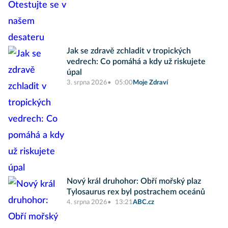
Jak se zdravě zchladit v tropických
vedrech: Co pomáhá a kdy už riskujete
úpal
3. srpna 2026
05:00
Moje Zdraví
Nový král druhohor: Obří mořský plaz
Tylosaurus rex byl postrachem oceánů
4. srpna 2026
13:21
ABC.cz