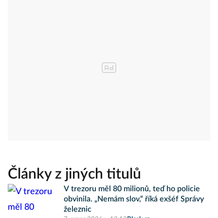
Články z jiných titulů
V trezoru měl 80 milionů, teď ho policie
obvinila. „Nemám slov,“ říká exšéf Správy
železnic