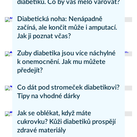
diabetiků. Co by vás mělo varovat?
Zdravý životní styl
Diabetická noha: Nenápadně
začíná, ale končit může i amputací.
Jak ji poznat včas?
Zdravý životní styl
Zuby diabetika jsou více náchylné
k onemocnění. Jak mu můžete
předejít?
Zdravý životní styl
Co dát pod stromeček diabetikovi?
Tipy na vhodné dárky
Zdravý životní styl
Jak se oblékat, když máte
cukrovku? Kůži diabetiků prospějí
zdravé materiály