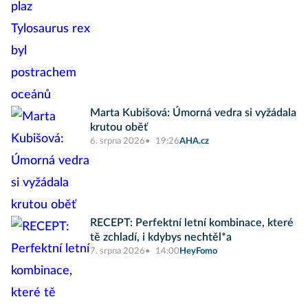
Marta Kubišová: Úmorná vedra si vyžádala
krutou oběť
6. srpna 2026
19:26
AHA.cz
RECEPT: Perfektní letní kombinace, které
tě zchladí, i kdybys nechtěl*a
7. srpna 2026
14:00
HeyFomo