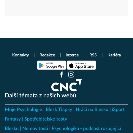
Kontakty
Redakce
Inzerce
RSS
Kariéra
Další témata z našich webů
Moje Psychologie
Blesk Tlapky
Hráči na Blesku
iSport
Fantasy
Spotřebitelské testy
Blesku
Nemovitosti
Psychologika - podcast rozbíjející