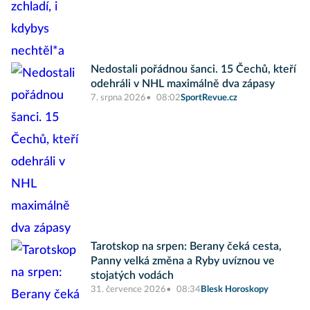
Nedostali pořádnou šanci. 15 Čechů, kteří
odehráli v NHL maximálně dva zápasy
7. srpna 2026
08:02
SportRevue.cz
Tarotskop na srpen: Berany čeká cesta,
Panny velká změna a Ryby uvíznou ve
stojatých vodách
31. července 2026
08:34
Blesk Horoskopy