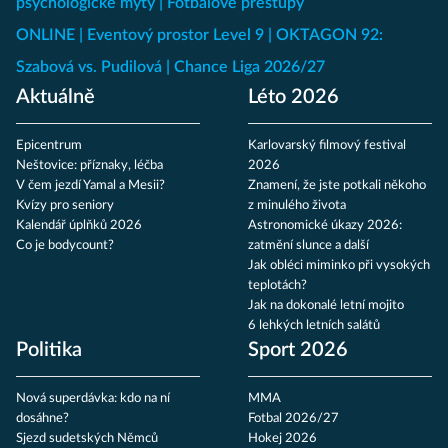
psychologické mýty
Fotbalové přestupy
ONLINE
Eventový prostor Level 9
OKTAGON 92:
Szabová vs. Pudilová
Chance Liga 2026/27
Aktuálně
Léto 2026
Epicentrum
Karlovarský filmový festival
Neštovice: příznaky, léčba
2026
V čem jezdí Yamal a Mesii?
Znamení, že jste potkali někoho
Kvízy pro seniory
z minulého života
Kalendář úplňků 2026
Astronomické úkazy 2026:
Co je bodycount?
zatmění slunce a další
Jak obléci miminko při vysokých
teplotách?
Jak na dokonalé letní mojito
6 lehkých letních salátů
Politika
Sport 2026
Nová superdávka: kdo na ní
MMA
dosáhne?
Fotbal 2026/27
Sjezd sudetských Němců
Hokej 2026