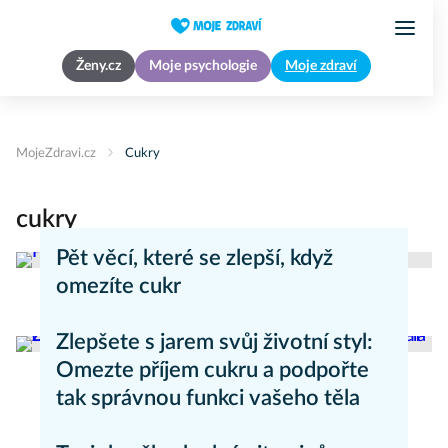
Ženy.cz
Moje psychologie
Moje zdraví
MojeZdravi.cz
Cukry
cukry
Pět věcí, které se zlepší, když
omezíte cukr
Hubnutí
Zlepšete s jarem svůj životní styl:
Omezte příjem cukru a podpořte
tak správnou funkci vašeho těla
Zdravý životní styl