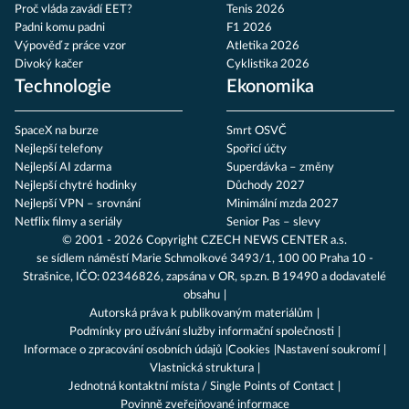
Proč vláda zavádí EET?
Tenis 2026
Padni komu padni
F1 2026
Výpověď z práce vzor
Atletika 2026
Divoký kačer
Cyklistika 2026
Technologie
Ekonomika
SpaceX na burze
Smrt OSVČ
Nejlepší telefony
Spořicí účty
Nejlepší AI zdarma
Superdávka – změny
Nejlepší chytré hodinky
Důchody 2027
Nejlepší VPN – srovnání
Minimální mzda 2027
Netflix filmy a seriály
Senior Pas – slevy
© 2001 - 2026 Copyright
CZECH NEWS CENTER a.s.
se sídlem náměstí Marie Schmolkové 3493/1, 100 00 Praha 10 -
Strašnice, IČO: 02346826, zapsána v OR, sp.zn. B 19490 a dodavatelé
obsahu
Autorská práva k publikovaným materiálům
Podmínky pro užívání služby informační společnosti
Informace o zpracování osobních údajů
Cookies
Nastavení soukromí
Vlastnická struktura
Jednotná kontaktní místa / Single Points of Contact
Povinně zveřejňované informace