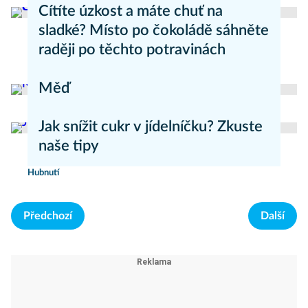
Cítíte úzkost a máte chuť na
sladké? Místo po čokoládě sáhněte
raději po těchto potravinách
Zdravý životní styl
Měď
Přírodní medicína
Jak snížit cukr v jídelníčku? Zkuste
naše tipy
Hubnutí
Předchozí
Další