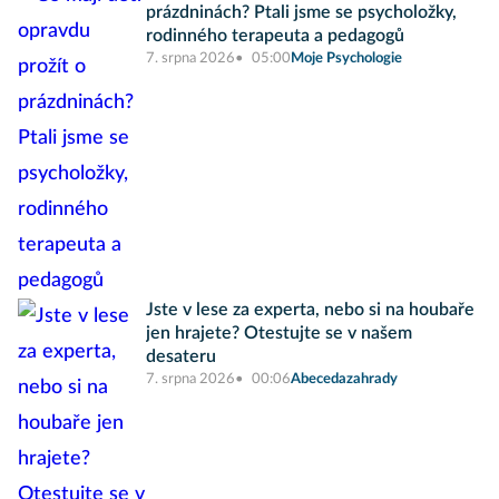
prázdninách? Ptali jsme se psycholožky,
rodinného terapeuta a pedagogů
7. srpna 2026
05:00
Moje Psychologie
Jste v lese za experta, nebo si na houbaře
jen hrajete? Otestujte se v našem
desateru
7. srpna 2026
00:06
Abecedazahrady