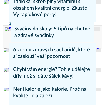
Tapioka: škrob plný vitaminů s
obsahem kvalitní energie. Zkuste i
Vy tapiokové perly!
Zdravý životní styl
Svačiny do školy: 5 tipů na chutné
a zdravé svačinky
Reklama
6 zdrojů zdravých sacharidů, které
si zaslouží vaši pozornost
Zdravý životní styl
Chybí vám energie? Tohle udělejte
dřív, než si dáte šálek kávy!
Zdravý životní styl
Není kalorie jako kalorie. Proč na
kvalitě jídla záleží
Hubnutí