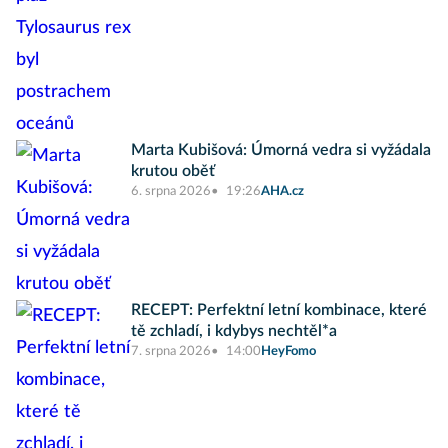
Marta Kubišová: Úmorná vedra si vyžádala
krutou oběť
6. srpna 2026
19:26
AHA.cz
RECEPT: Perfektní letní kombinace, které
tě zchladí, i kdybys nechtěl*a
7. srpna 2026
14:00
HeyFomo