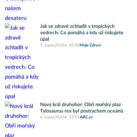
Jak se zdravě zchladit v tropických
vedrech: Co pomáhá a kdy už riskujete
úpal
3. srpna 2026
05:00
Moje Zdraví
Nový král druhohor: Obří mořský plaz
Tylosaurus rex byl postrachem oceánů
4. srpna 2026
13:21
ABC.cz