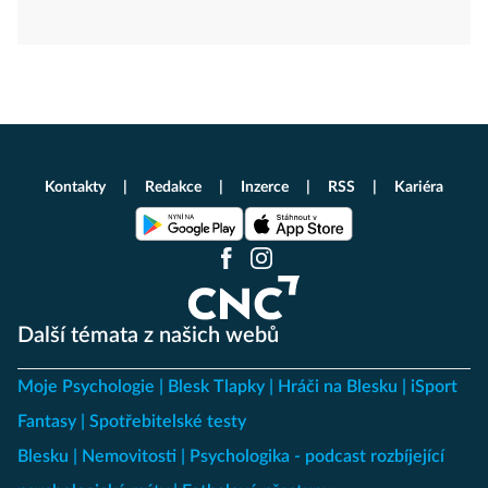
Kontakty
Redakce
Inzerce
RSS
Kariéra
Další témata z našich webů
Moje Psychologie
Blesk Tlapky
Hráči na Blesku
iSport
Fantasy
Spotřebitelské testy
Blesku
Nemovitosti
Psychologika - podcast rozbíjející