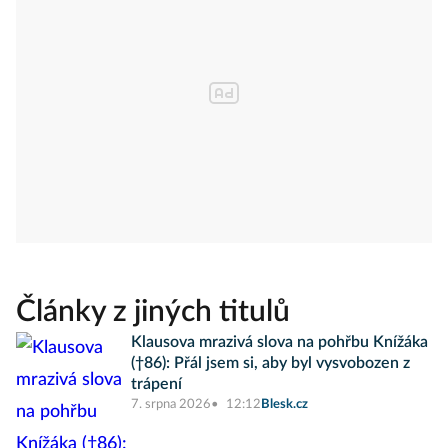
Články z jiných titulů
Klausova mrazivá slova na pohřbu Knížáka
(†86): Přál jsem si, aby byl vysvobozen z
trápení
7. srpna 2026
12:12
Blesk.cz