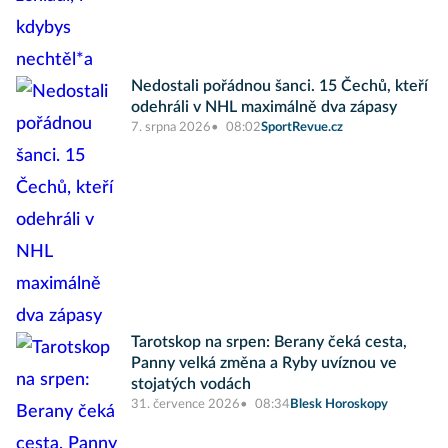
Nedostali pořádnou šanci. 15 Čechů, kteří
odehráli v NHL maximálně dva zápasy
7. srpna 2026
08:02
SportRevue.cz
Tarotskop na srpen: Berany čeká cesta,
Panny velká změna a Ryby uvíznou ve
stojatých vodách
31. července 2026
08:34
Blesk Horoskopy