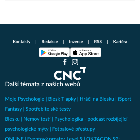
Kontakty
Redakce
Inzerce
RSS
Kariéra
Další témata z našich webů
Moje Psychologie
Blesk Tlapky
Hráči na Blesku
iSport
Fantasy
Spotřebitelské testy
Blesku
Nemovitosti
Psychologika - podcast rozbíjející
psychologické mýty
Fotbalové přestupy
ONLINE
Eventový prostor Level 9
OKTAGON 92: