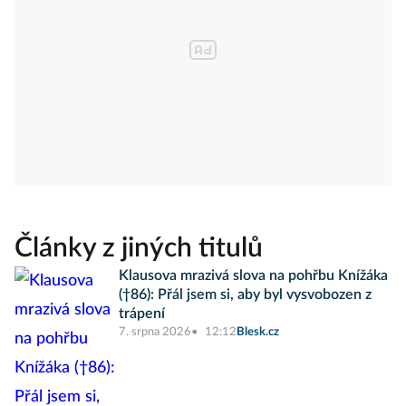
Články z jiných titulů
Klausova mrazivá slova na pohřbu Knížáka
(†86): Přál jsem si, aby byl vysvobozen z
trápení
7. srpna 2026
12:12
Blesk.cz