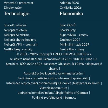
Výpověď z práce vzor
Atletika 2026
Divoký kačer
Cyklistika 2026
Technologie
Ekonomika
SpaceX na burze
Smrt OSVČ
Nejlepší telefony
Spořicí účty
Nejlepší AI zdarma
Superdávka – změny
Nejlepší chytré hodinky
Důchody 2027
Nejlepší VPN – srovnání
Minimální mzda 2027
Netflix filmy a seriály
Senior Pas – slevy
© 2001 - 2026 Copyright
CZECH NEWS CENTER a.s.
se sídlem náměstí Marie Schmolkové 3493/1, 100 00 Praha 10 -
Strašnice, IČO: 02346826, zapsána v OR, sp.zn. B 19490 a dodavatelé
obsahu
Autorská práva k publikovaným materiálům
Podmínky pro užívání služby informační společnosti
Informace o zpracování osobních údajů
Cookies
Nastavení soukromí
Vlastnická struktura
Jednotná kontaktní místa / Single Points of Contact
Povinně zveřejňované informace