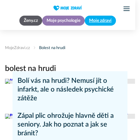
Ženy.cz
Moje psychologie
Moje zdraví
MojeZdravi.cz
Bolest na hrudi
bolest na hrudi
Bolí vás na hrudi? Nemusí jít o
infarkt, ale o následek psychické
zátěže
Zdravý životní styl
Zápal plic ohrožuje hlavně děti a
seniory. Jak ho poznat a jak se
bránit?