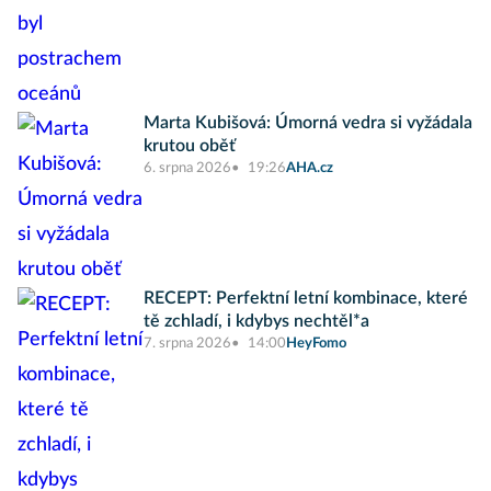
Marta Kubišová: Úmorná vedra si vyžádala
krutou oběť
6. srpna 2026
19:26
AHA.cz
RECEPT: Perfektní letní kombinace, které
tě zchladí, i kdybys nechtěl*a
7. srpna 2026
14:00
HeyFomo