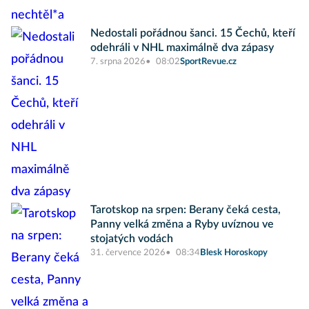
Nedostali pořádnou šanci. 15 Čechů, kteří
odehráli v NHL maximálně dva zápasy
7. srpna 2026
08:02
SportRevue.cz
Tarotskop na srpen: Berany čeká cesta,
Panny velká změna a Ryby uvíznou ve
stojatých vodách
31. července 2026
08:34
Blesk Horoskopy