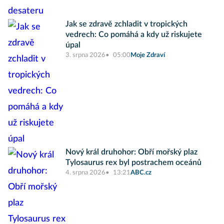
Jak se zdravě zchladit v tropických
vedrech: Co pomáhá a kdy už riskujete
úpal
3. srpna 2026
05:00
Moje Zdraví
Nový král druhohor: Obří mořský plaz
Tylosaurus rex byl postrachem oceánů
4. srpna 2026
13:21
ABC.cz