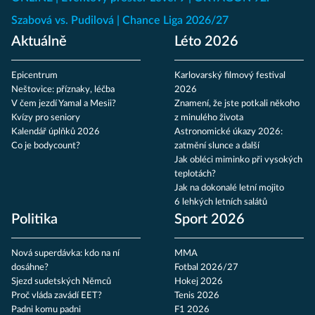
Szabová vs. Pudilová
Chance Liga 2026/27
Aktuálně
Léto 2026
Epicentrum
Karlovarský filmový festival
Neštovice: příznaky, léčba
2026
V čem jezdí Yamal a Mesii?
Znamení, že jste potkali někoho
Kvízy pro seniory
z minulého života
Kalendář úplňků 2026
Astronomické úkazy 2026:
Co je bodycount?
zatmění slunce a další
Jak obléci miminko při vysokých
teplotách?
Jak na dokonalé letní mojito
6 lehkých letních salátů
Politika
Sport 2026
Nová superdávka: kdo na ní
MMA
dosáhne?
Fotbal 2026/27
Sjezd sudetských Němců
Hokej 2026
Proč vláda zavádí EET?
Tenis 2026
Padni komu padni
F1 2026