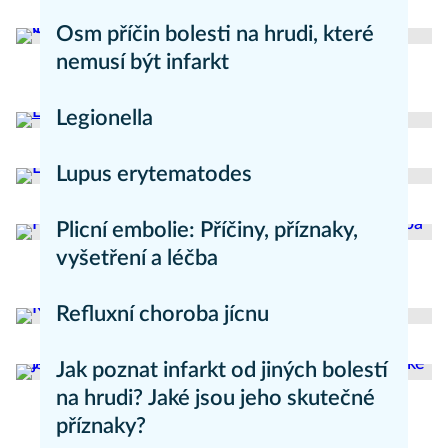
Zdravý životní styl
Osm příčin bolesti na hrudi, které
nemusí být infarkt
Zdravý životní styl
Legionella
Nemoci
Lupus erytematodes
Nemoci
Plicní embolie: Příčiny, příznaky,
vyšetření a léčba
Nemoci
Refluxní choroba jícnu
Nemoci
Jak poznat infarkt od jiných bolestí
na hrudi? Jaké jsou jeho skutečné
příznaky?