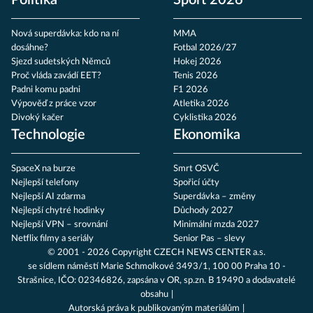
Politika
Sport 2026
Nová superdávka: kdo na ní
MMA
dosáhne?
Fotbal 2026/27
Sjezd sudetských Němců
Hokej 2026
Proč vláda zavádí EET?
Tenis 2026
Padni komu padni
F1 2026
Výpověď z práce vzor
Atletika 2026
Divoký kačer
Cyklistika 2026
Technologie
Ekonomika
SpaceX na burze
Smrt OSVČ
Nejlepší telefony
Spořicí účty
Nejlepší AI zdarma
Superdávka – změny
Nejlepší chytré hodinky
Důchody 2027
Nejlepší VPN – srovnání
Minimální mzda 2027
Netflix filmy a seriály
Senior Pas – slevy
© 2001 - 2026 Copyright
CZECH NEWS CENTER a.s.
se sídlem náměstí Marie Schmolkové 3493/1, 100 00 Praha 10 -
Strašnice, IČO: 02346826, zapsána v OR, sp.zn. B 19490 a dodavatelé
obsahu
Autorská práva k publikovaným materiálům