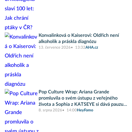
Konvalinková o Kaiserovi: Oldřich není
alkoholik a práskla diagnózu
13. července 2026
13:32
AHA.cz
Pop Culture Wrap: Ariana Grande
promluvila o svém ústupu z veřejného
života a Sophia z KATSEYE si dává pauzu
od skupiny
8. srpna 2026
14:00
HeyFomo