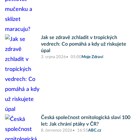
Jak se zdravě zchladit v tropických
vedrech: Co pomáhá a kdy už riskujete
úpal
3. srpna 2026
05:00
Moje Zdraví
Česká společnost ornitologická slaví 100
let: Jak chrání ptáky v ČR?
8. července 2026
16:55
ABC.cz