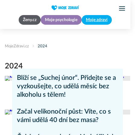
Ženy.cz
Moje psychologie
Moje zdraví
MojeZdravi.cz
2024
2024
Blíží se „Suchej únor“. Přidejte se a
vyzkoušejte, co udělá měsíc bez
alkoholu s tělem!
Zdravý životní styl
Začal velikonoční půst: Víte, co s
vámi udělá 40 dní bez masa?
Zdravý životní styl