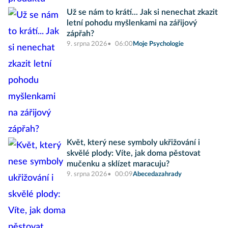
Už se nám to krátí... Jak si nenechat zkazit
letní pohodu myšlenkami na zářijový
zápřah?
9. srpna 2026
06:00
Moje Psychologie
Květ, který nese symboly ukřižování i
skvělé plody: Víte, jak doma pěstovat
mučenku a sklízet maracuju?
9. srpna 2026
00:09
Abecedazahrady