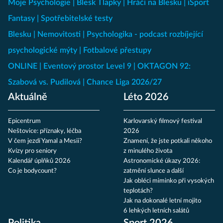
Moje Psychologie
Blesk Tlapky
Hráči na Blesku
iSport
Fantasy
Spotřebitelské testy
Blesku
Nemovitosti
Psychologika - podcast rozbíjející
psychologické mýty
Fotbalové přestupy
ONLINE
Eventový prostor Level 9
OKTAGON 92:
Szabová vs. Pudilová
Chance Liga 2026/27
Aktuálně
Léto 2026
Epicentrum
Karlovarský filmový festival
Neštovice: příznaky, léčba
2026
V čem jezdí Yamal a Mesii?
Znamení, že jste potkali někoho
Kvízy pro seniory
z minulého života
Kalendář úplňků 2026
Astronomické úkazy 2026:
Co je bodycount?
zatmění slunce a další
Jak obléci miminko při vysokých
teplotách?
Jak na dokonalé letní mojito
6 lehkých letních salátů