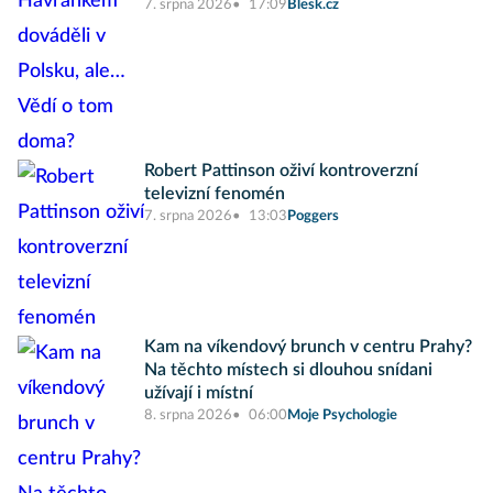
7. srpna 2026
17:09
Blesk.cz
Robert Pattinson oživí kontroverzní
televizní fenomén
7. srpna 2026
13:03
Poggers
Kam na víkendový brunch v centru Prahy?
Na těchto místech si dlouhou snídani
užívají i místní
8. srpna 2026
06:00
Moje Psychologie