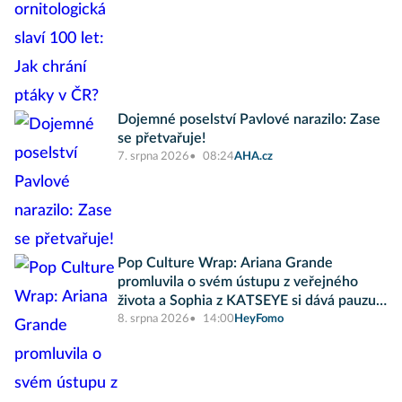
Dojemné poselství Pavlové narazilo: Zase
se přetvařuje!
7. srpna 2026
08:24
AHA.cz
Pop Culture Wrap: Ariana Grande
promluvila o svém ústupu z veřejného
života a Sophia z KATSEYE si dává pauzu
od skupiny
8. srpna 2026
14:00
HeyFomo