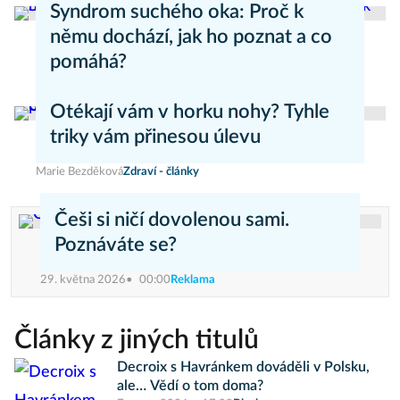
Syndrom suchého oka: Proč k
němu dochází, jak ho poznat a co
pomáhá?
Daniel Mareš
Zdraví - články
Otékají vám v horku nohy? Tyhle
triky vám přinesou úlevu
Marie Bezděková
Zdraví - články
Češi si ničí dovolenou sami.
Poznáváte se?
29. května 2026
00:00
Reklama
Články z jiných titulů
Decroix s Havránkem dováděli v Polsku,
ale… Vědí o tom doma?