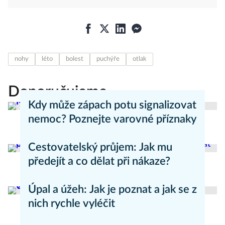
nohy
léto
bolest
puchýře
otlak
Doporučujeme
Kdy může zápach potu signalizovat
nemoc? Poznejte varovné příznaky
Aneta Valešová
Zdraví - články
Cestovatelský průjem: Jak mu
předejít a co dělat při nákaze?
Aneta Valešová
Zdraví - články
Úpal a úžeh: Jak je poznat a jak se z
nich rychle vyléčit
Kateřina Erbsová
Zdravý životní styl