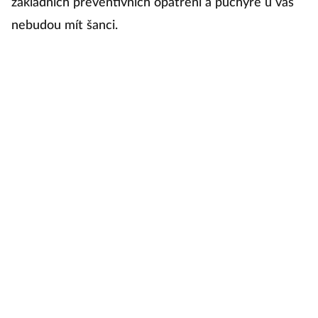
základních preventivních opatření a puchýře u vás
z
nebudou mít šanci.
ur