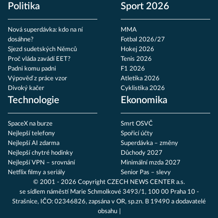
Politika
Sport 2026
Nová superdávka: kdo na ní
MMA
dosáhne?
Fotbal 2026/27
Sjezd sudetských Němců
Hokej 2026
Proč vláda zavádí EET?
Tenis 2026
Padni komu padni
F1 2026
Výpověď z práce vzor
Atletika 2026
Divoký kačer
Cyklistika 2026
Technologie
Ekonomika
SpaceX na burze
Smrt OSVČ
Nejlepší telefony
Spořicí účty
Nejlepší AI zdarma
Superdávka – změny
Nejlepší chytré hodinky
Důchody 2027
Nejlepší VPN – srovnání
Minimální mzda 2027
Netflix filmy a seriály
Senior Pas – slevy
© 2001 - 2026 Copyright
CZECH NEWS CENTER a.s.
se sídlem náměstí Marie Schmolkové 3493/1, 100 00 Praha 10 -
Strašnice, IČO: 02346826, zapsána v OR, sp.zn. B 19490 a dodavatelé
obsahu