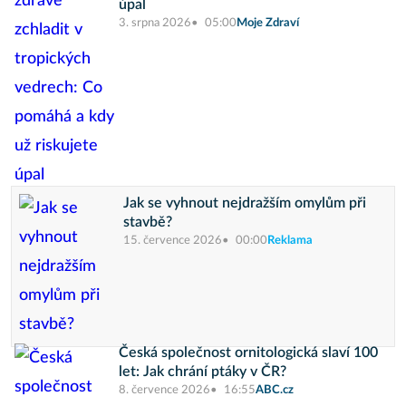
úpal
3. srpna 2026
05:00
Moje Zdraví
Jak se vyhnout nejdražším omylům při
stavbě?
15. července 2026
00:00
Reklama
Česká společnost ornitologická slaví 100
let: Jak chrání ptáky v ČR?
8. července 2026
16:55
ABC.cz