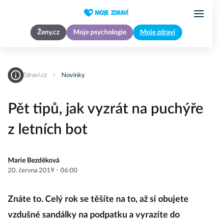
Ženy.cz
Moje psychologie
Moje zdraví
MojeZdravi.cz
Novinky
Pět tipů, jak vyzrát na puchýře
z letních bot
Marie Bezděková
·
20. června 2019
06:00
Znáte to. Celý rok se těšíte na to, až si obujete
vzdušné sandálky na podpatku a vyrazíte do