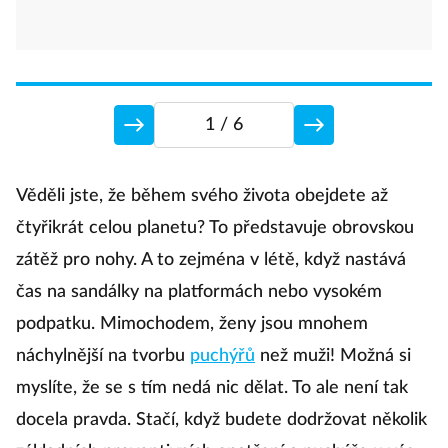
1
/ 6
N
Věděli jste, že během svého života obejdete až
čtyřikrát celou planetu? To představuje obrovskou
zátěž pro nohy. A to zejména v létě, když nastává
L
čas na sandálky na platformách nebo vysokém
p
podpatku. Mimochodem, ženy jsou mnohem
m
náchylnější na tvorbu
puchýřů
než muži! Možná si
b
myslíte, že se s tím nedá nic dělat. To ale není tak
u
docela pravda. Stačí, když budete dodržovat několik
sp