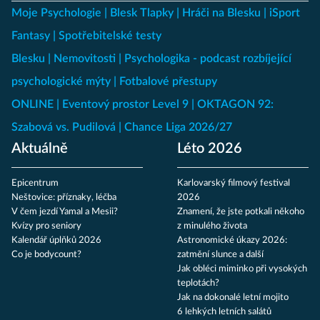
Moje Psychologie
Blesk Tlapky
Hráči na Blesku
iSport
Fantasy
Spotřebitelské testy
Blesku
Nemovitosti
Psychologika - podcast rozbíjející
psychologické mýty
Fotbalové přestupy
ONLINE
Eventový prostor Level 9
OKTAGON 92:
Szabová vs. Pudilová
Chance Liga 2026/27
Aktuálně
Léto 2026
Epicentrum
Karlovarský filmový festival
Neštovice: příznaky, léčba
2026
V čem jezdí Yamal a Mesii?
Znamení, že jste potkali někoho
Kvízy pro seniory
z minulého života
Kalendář úplňků 2026
Astronomické úkazy 2026:
Co je bodycount?
zatmění slunce a další
Jak obléci miminko při vysokých
teplotách?
Jak na dokonalé letní mojito
6 lehkých letních salátů