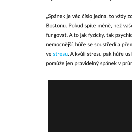
„Spánek je věc číslo jedna, to vždy z
Bostonu. Pokud spíte méně, než vaš
fungovat. A to jak fyzicky, tak psych
nemocnější, hůře se soustředí a přem
ve
stresu
. A kvůli stresu pak hůře us
pomůže jen pravidelný spánek v prům