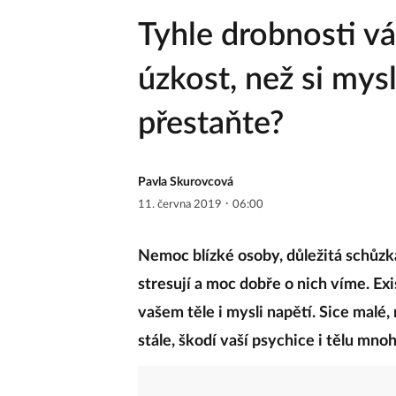
Tyhle drobnosti vá
úzkost, než si mys
přestaňte?
Pavla Skurovcová
·
11. června 2019
06:00
Nemoc blízké osoby, důležitá schůzka
stresují a moc dobře o nich víme. Exis
vašem těle i mysli napětí. Sice malé, 
stále, škodí vaší psychice i tělu mnoh