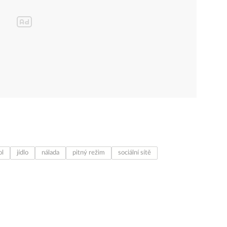
ol
jídlo
nálada
pitný režim
sociální sítě