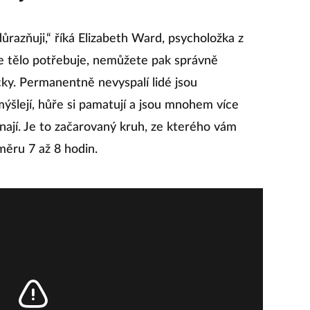
důrazňuji,“ říká Elizabeth Ward, psycholožka z
e tělo potřebuje, nemůžete pak správně
icky. Permanentně nevyspalí lidé jsou
ýšlejí, hůře si pamatují a jsou mnohem více
ínají. Je to začarovaný kruh, ze kterého vám
ěru 7 až 8 hodin.