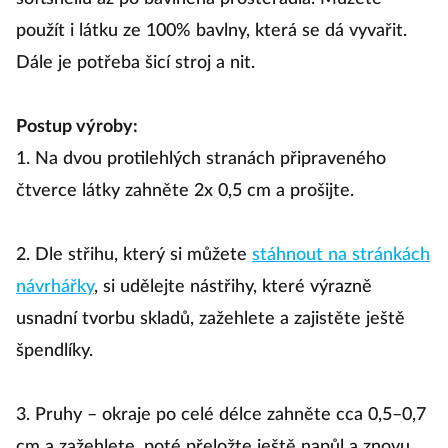
použít i látku ze 100% bavlny, která se dá vyvařit.
Dále je potřeba šicí stroj a nit.
Postup výroby:
1. Na dvou protilehlých stranách připraveného
čtverce látky zahněte 2x 0,5 cm a prošijte.
2. Dle střihu, který si můžete
stáhnout na stránkách
návrhářky
, si udělejte nástřihy, které výrazně
usnadní tvorbu skladů, zažehlete a zajistěte ještě
špendlíky.
3. Pruhy – okraje po celé délce zahněte cca 0,5–0,7
cm a zažehlete, poté přeložte ještě napůl a znovu