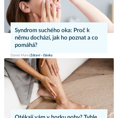
Syndrom suchého oka: Proč k
němu dochází, jak ho poznat a co
pomáhá?
Daniel Mareš
Zdraví - články
Otékají vám v horku nohy? Tyhle