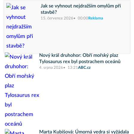
Jak se vyhnout nejdražším omylům při
stavbě?
15. července 2026
00:00
Reklama
Nový král druhohor: Obří mořský plaz
Tylosaurus rex byl postrachem oceánů
4. srpna 2026
13:21
ABC.cz
Marta Kubišová: Úmorná vedra si vyžádala