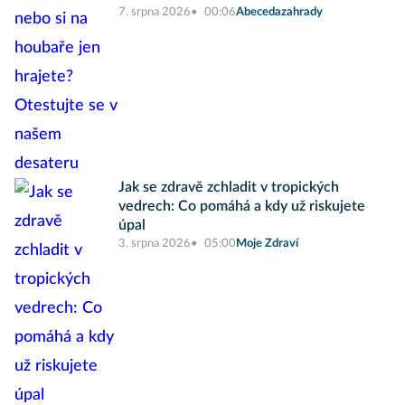
7. srpna 2026
00:06
Abecedazahrady
Jak se zdravě zchladit v tropických
vedrech: Co pomáhá a kdy už riskujete
úpal
3. srpna 2026
05:00
Moje Zdraví