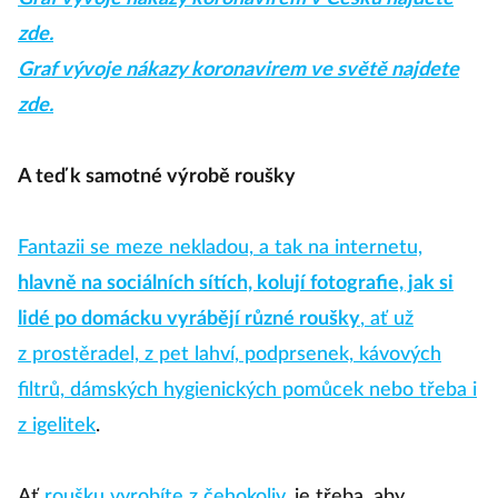
zde.
Graf vývoje nákazy koronavirem ve světě najdete
zde.
A teď k samotné výrobě roušky
Fantazii se meze nekladou, a tak na internetu,
hlavně na sociálních sítích, kolují fotografie, jak si
lidé po domácku vyrábějí různé roušky
, ať už
z prostěradel, z pet lahví, podprsenek, kávových
filtrů, dámských hygienických pomůcek nebo třeba i
z igelitek
.
Ať
roušku vyrobíte z čehokoliv
, je třeba, aby