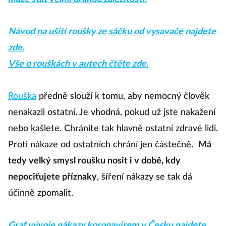
Návod na ušití roušky ze sáčku od vysavače najdete
zde.
Vše o rouškách v autech čtěte zde.
Rouška
předně slouží k tomu, aby nemocný člověk
nenakazil ostatní. Je vhodná, pokud už jste nakažení
nebo kašlete. Chráníte tak hlavně ostatní zdravé lidi.
Proti nákaze od ostatních chrání jen částečně.
Má
tedy velký smysl roušku nosit i v době, kdy
nepociťujete příznaky
, šíření nákazy se tak dá
účinně zpomalit.
Graf vývoje nákazy koronavirem v Česku najdete