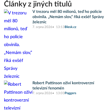
Články z jiných titulů
V trezoru měl 80 milionů, teď ho policie
obvinila. „Nemám slov,“ říká exšéf Správy
železnic
7. srpna 2026
13:13
Blesk.cz
Robert Pattinson oživí kontroverzní
televizní fenomén
7. srpna 2026
13:03
Poggers