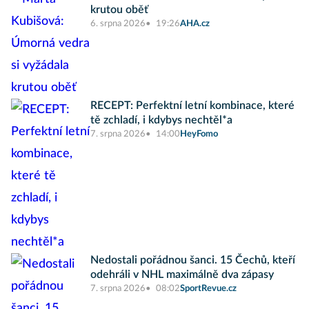
krutou oběť
6. srpna 2026
19:26
AHA.cz
RECEPT: Perfektní letní kombinace, které
tě zchladí, i kdybys nechtěl*a
7. srpna 2026
14:00
HeyFomo
Nedostali pořádnou šanci. 15 Čechů, kteří
odehráli v NHL maximálně dva zápasy
7. srpna 2026
08:02
SportRevue.cz