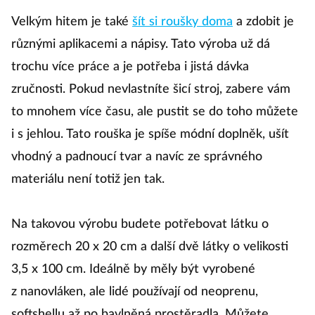
Velkým hitem je také
šít si roušky doma
a zdobit je
různými aplikacemi a nápisy. Tato výroba už dá
trochu více práce a je potřeba i jistá dávka
zručnosti. Pokud nevlastníte šicí stroj, zabere vám
to mnohem více času, ale pustit se do toho můžete
i s jehlou. Tato rouška je spíše módní doplněk, ušít
vhodný a padnoucí tvar a navíc ze správného
materiálu není totiž jen tak.
Na takovou výrobu budete potřebovat látku o
rozměrech 20 x 20 cm a další dvě látky o velikosti
3,5 x 100 cm. Ideálně by měly být vyrobené
z nanovláken, ale lidé používají od neoprenu,
softshellu až po bavlněná prostěradla. Můžete