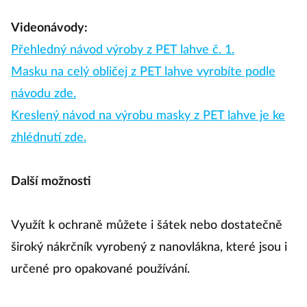
Videonávody:
Přehledný návod výroby z PET lahve č. 1.
Masku na celý obličej z PET lahve vyrobíte podle
návodu zde.
Kreslený návod na výrobu masky z PET lahve je ke
zhlédnutí zde.
Další možnosti
Využít k ochraně můžete i šátek nebo dostatečně
široký nákrčník vyrobený z nanovlákna, které jsou i
určené pro opakované používání.