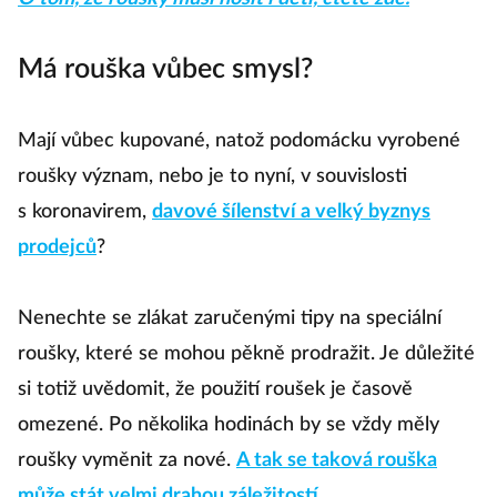
Má rouška vůbec smysl?
Mají vůbec kupované, natož podomácku vyrobené
roušky význam, nebo je to nyní, v souvislosti
s koronavirem,
davové šílenství a velký byznys
prodejců
?
Nenechte se zlákat zaručenými tipy na speciální
roušky, které se mohou pěkně prodražit. Je důležité
si totiž uvědomit, že použití roušek je časově
omezené. Po několika hodinách by se vždy měly
roušky vyměnit za nové.
A tak se taková rouška
může stát velmi drahou záležitostí
.