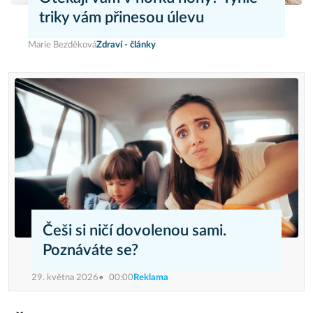
triky vám přinesou úlevu
Marie Bezděková
Zdraví - články
Češi si ničí dovolenou sami.
Poznáváte se?
29. května 2026
00:00
Reklama