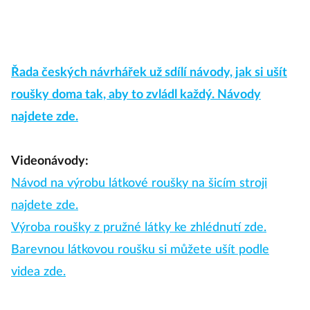
Řada českých návrhářek už sdílí návody, jak si ušít
roušky doma tak, aby to zvládl každý. Návody
najdete zde.
Videonávody:
Návod na výrobu látkové roušky na šicím stroji
najdete zde.
Výroba roušky z pružné látky ke zhlédnutí zde.
Barevnou látkovou roušku si můžete ušít podle
videa zde.