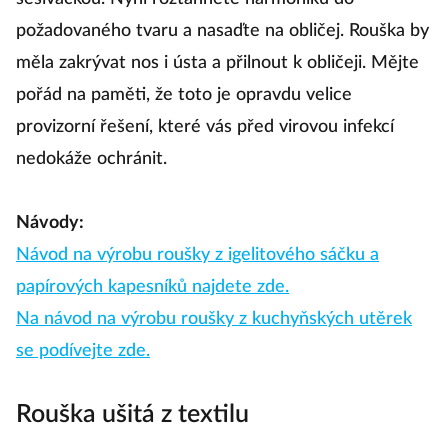
požadovaného tvaru a nasaďte na obličej. Rouška by
měla zakrývat nos i ústa a přilnout k obličeji. Mějte
pořád na paměti, že toto je opravdu velice
provizorní řešení, které vás před virovou infekcí
nedokáže ochránit.
Návody:
Návod na výrobu roušky z igelitového sáčku a
papírových kapesníků najdete zde.
Na návod na výrobu roušky z kuchyňských utěrek
se podívejte zde.
Rouška ušitá z textilu