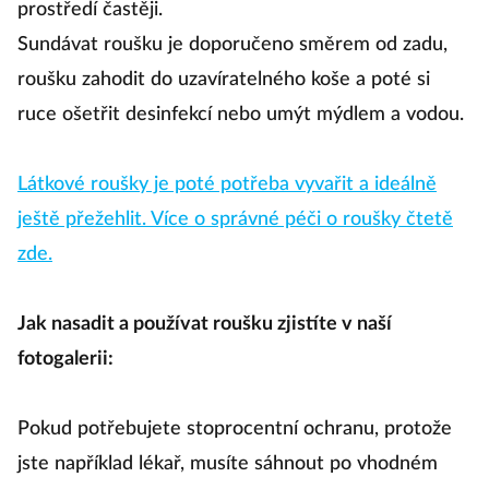
prostředí častěji.
Sundávat roušku je doporučeno směrem od zadu,
roušku zahodit do uzavíratelného koše a poté si
ruce ošetřit desinfekcí nebo umýt mýdlem a vodou.
Látkové roušky je poté potřeba vyvařit a ideálně
ještě přežehlit. Více o správné péči o roušky čtetě
zde.
Jak nasadit a používat roušku zjistíte v naší
fotogalerii:
Pokud potřebujete stoprocentní ochranu, protože
jste například lékař, musíte sáhnout po vhodném