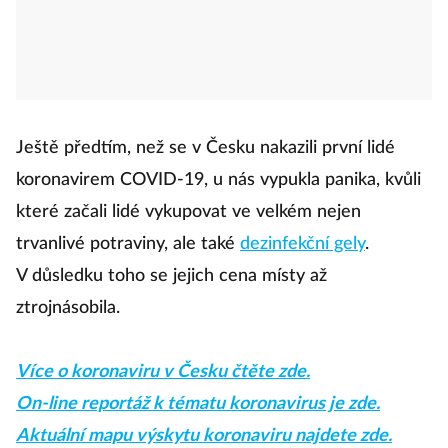
Ještě předtím, než se v Česku nakazili první lidé
koronavirem COVID-19, u nás vypukla panika, kvůli
které začali lidé vykupovat ve velkém nejen
trvanlivé potraviny, ale také
dezinfekční gely
.
V důsledku toho se jejich cena místy až
ztrojnásobila.
Více o koronaviru v Česku čtěte zde.
On-line reportáž k tématu koronavirus je zde.
Aktuální mapu výskytu koronaviru najdete zde.