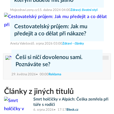
kterým budete mít jasno
Mojezdravi.zeny.cz
15. dubna 2024 04:00
Zdravý životní styl
Cestovatelský průjem: Jak mu
předejít a co dělat při nákaze?
Aneta Valešová
5. srpna 2026 03:00
Zdraví - články
Češi si ničí dovolenou sami.
Poznáváte se?
29. května 2026
00:00
Reklama
Články z jiných titulů
Smrt holčičky v Alpách: Češka zemřela při
túře s rodiči
6. srpna 2026
17:17
Blesk.cz