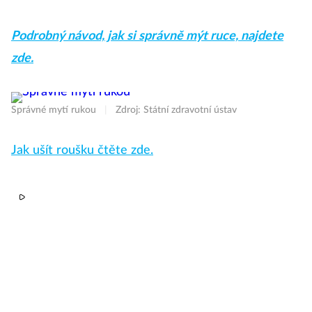
Podrobný návod, jak si správně mýt ruce, najdete
zde.
Správné mytí rukou
|
Zdroj: Státní zdravotní ústav
Jak ušít roušku čtěte zde.