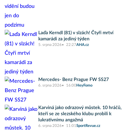
Laďa Kerndl (81) v slzách! Čtyři mrtví
kamarádi za jediný týden
5. srpna 2026
22:27
AHA.cz
Mercedes- Benz Prague FW SS27
6. srpna 2026
16:00
HeyFomo
Karviná jako odrazový můstek. 10 hráčů,
kteří se ze slezského klubu probili k
lukrativnímu angažmá
6. srpna 2026
11:01
SportRevue.cz