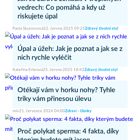
vedrech: Co pomáhá a kdy už
riskujete úpal
Pavla Skurovcová
22. června 2025 09:25
Zdravý životní styl
Úpal a úžeh: Jak je poznat a jak se z
nich rychle vyléčit
Kateřina Erbsová
25. června 2025 18:42
Zdravý životní styl
Otékají vám v horku nohy? Tyhle
triky vám přinesou úlevu
miv
21. července 2024 04:00
Zdraví - články
Proč polykat sperma: 4 fakta, díky