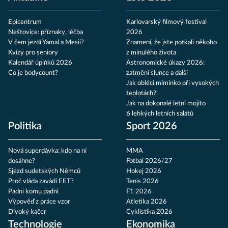
Epicentrum
Karlovarský filmový festival
Neštovice: příznaky, léčba
2026
V čem jezdí Yamal a Mesii?
Znamení, že jste potkali někoho
Kvízy pro seniory
z minulého života
Kalendář úplňků 2026
Astronomické úkazy 2026:
Co je bodycount?
zatmění slunce a další
Jak obléci miminko při vysokých
teplotách?
Jak na dokonalé letní mojito
6 lehkých letních salátů
Politika
Sport 2026
Nová superdávka: kdo na ní
MMA
dosáhne?
Fotbal 2026/27
Sjezd sudetských Němců
Hokej 2026
Proč vláda zavádí EET?
Tenis 2026
Padni komu padni
F1 2026
Výpověď z práce vzor
Atletika 2026
Divoký kačer
Cyklistika 2026
Technologie
Ekonomika