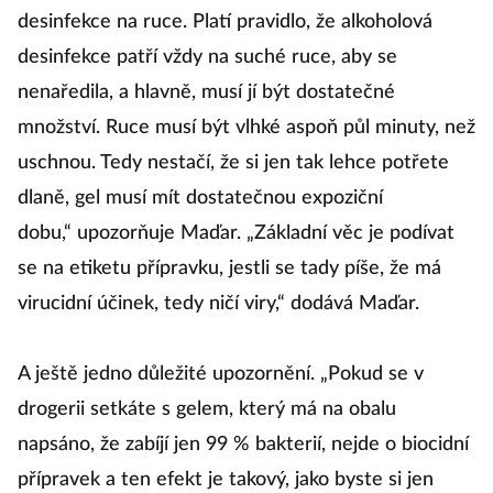
desinfekce na ruce. Platí pravidlo, že alkoholová
desinfekce patří vždy na suché ruce, aby se
nenaředila, a hlavně, musí jí být dostatečné
množství. Ruce musí být vlhké aspoň půl minuty, než
uschnou. Tedy nestačí, že si jen tak lehce potřete
dlaně, gel musí mít dostatečnou expoziční
dobu,“ upozorňuje Maďar. „Základní věc je podívat
se na etiketu přípravku, jestli se tady píše, že má
virucidní účinek, tedy ničí viry,“ dodává Maďar.
A ještě jedno důležité upozornění. „Pokud se v
drogerii setkáte s gelem, který má na obalu
napsáno, že zabíjí jen 99 % bakterií, nejde o biocidní
přípravek a ten efekt je takový, jako byste si jen