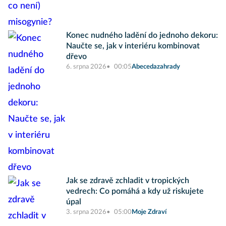
Konec nudného ladění do jednoho dekoru:
Naučte se, jak v interiéru kombinovat
dřevo
6. srpna 2026
00:05
Abecedazahrady
Jak se zdravě zchladit v tropických
vedrech: Co pomáhá a kdy už riskujete
úpal
3. srpna 2026
05:00
Moje Zdraví