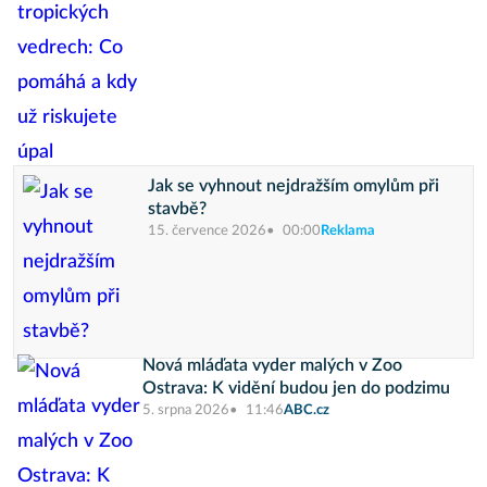
Jak se vyhnout nejdražším omylům při
stavbě?
15. července 2026
00:00
Reklama
Nová mláďata vyder malých v Zoo
Ostrava: K vidění budou jen do podzimu
5. srpna 2026
11:46
ABC.cz