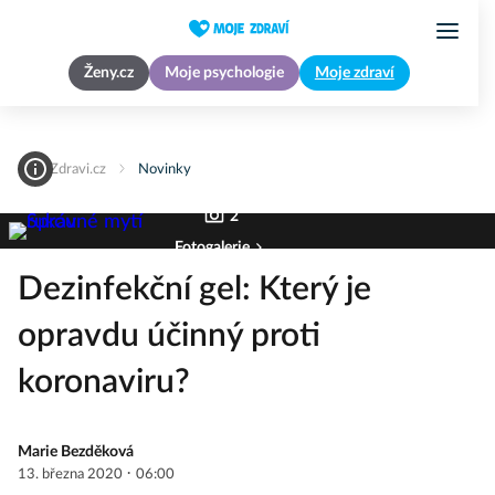
Ženy.cz
Moje psychologie
Moje zdraví
MojeZdravi.cz
Novinky
2
Fotogalerie
Dezinfekční gel: Který je
opravdu účinný proti
koronaviru?
Marie Bezděková
·
13. března 2020
06:00