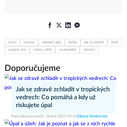
rýma
nemoc
babské rady
léčba
jak se zbavit
otok
ucpaný nos
rýma u dětí
co pomáhá
sliznice
Doporučujeme
Jak se zdravě zchladit v tropických
vedrech: Co pomáhá a kdy už
riskujete úpal
Pavla Skurovcová
22. června 2025 09:25
Zdravý životní styl