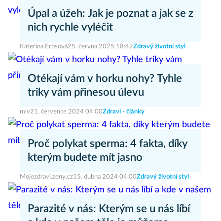
Úpal a úžeh: Jak je poznat a jak se z
nich rychle vyléčit
Kateřina Erbsová
25. června 2025 18:42
Zdravý životní styl
Otékají vám v horku nohy? Tyhle
triky vám přinesou úlevu
miv
21. července 2024 04:00
Zdraví - články
Proč polykat sperma: 4 fakta, díky
kterým budete mít jasno
Mojezdravi.zeny.cz
15. dubna 2024 04:00
Zdravý životní styl
Parazité v nás: Kterým se u nás líbí