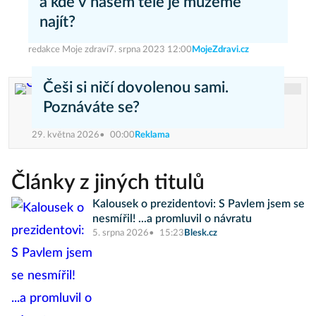
a kde v našem těle je můžeme
najít?
redakce Moje zdraví
7. srpna 2023 12:00
MojeZdravi.cz
Češi si ničí dovolenou sami.
Poznáváte se?
29. května 2026
00:00
Reklama
Články z jiných titulů
Kalousek o prezidentovi: S Pavlem jsem se
nesmířil! ...a promluvil o návratu
5. srpna 2026
15:23
Blesk.cz