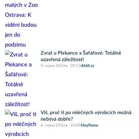
Zvrat u Plekance a Šafářové: Totálně
uzavřená záležitost!
5. srpna 2026
09:13
AHA.cz
Víš, proč ti po mléčných výrobcích možná
nebývá dobře?
6. srpna 2026
10:00
HeyFomo