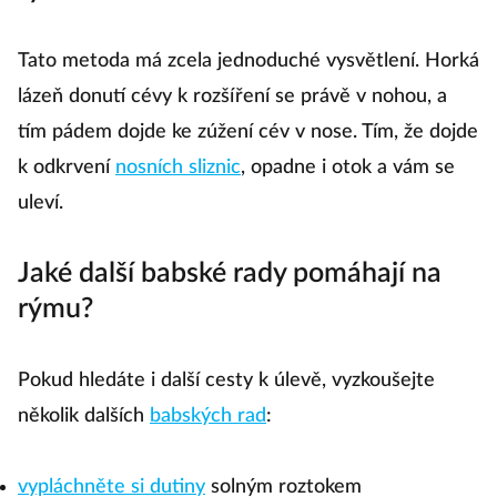
Tato metoda má zcela jednoduché vysvětlení. Horká
lázeň donutí cévy k rozšíření se právě v nohou, a
tím pádem dojde ke zúžení cév v nose. Tím, že dojde
k odkrvení
nosních sliznic
, opadne i otok a vám se
uleví.
Jaké další babské rady pomáhají na
rýmu?
Pokud hledáte i další cesty k úlevě, vyzkoušejte
několik dalších
babských rad
:
vypláchněte si dutiny
solným roztokem