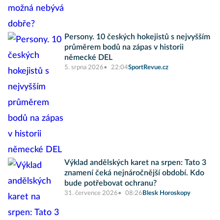
Persony. 10 českých hokejistů s nejvyšším
průměrem bodů na zápas v historii
německé DEL
5. srpna 2026
22:04
SportRevue.cz
Výklad andělských karet na srpen: Tato 3
znamení čeká nejnáročnější období. Kdo
bude potřebovat ochranu?
31. července 2026
08:26
Blesk Horoskopy