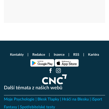
Kontakty
Redakce
Inzerce
RSS
Kariéra
Další témata z našich webů
Moje Psychologie
Blesk Tlapky
Hráči na Blesku
iSport
Fantasy
Spotřebitelské testy