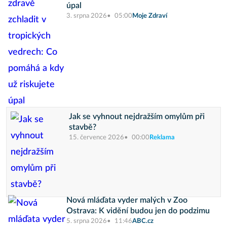
úpal
3. srpna 2026
05:00
Moje Zdraví
Jak se vyhnout nejdražším omylům při
stavbě?
15. července 2026
00:00
Reklama
Nová mláďata vyder malých v Zoo
Ostrava: K vidění budou jen do podzimu
5. srpna 2026
11:46
ABC.cz