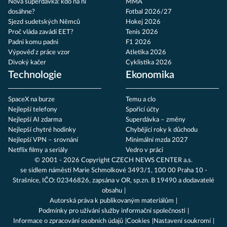
Nová superdávka: kdo na ní
MMA
dosáhne?
Fotbal 2026/27
Sjezd sudetských Němců
Hokej 2026
Proč vláda zavádí EET?
Tenis 2026
Padni komu padni
F1 2026
Výpověď z práce vzor
Atletika 2026
Divoký kačer
Cyklistika 2026
Technologie
Ekonomika
SpaceX na burze
Temu a clo
Nejlepší telefony
Spořicí účty
Nejlepší AI zdarma
Superdávka – změny
Nejlepší chytré hodinky
Chybějící roky k důchodu
Nejlepší VPN – srovnání
Minimální mzda 2027
Netflix filmy a seriály
Vedro v práci
© 2001 - 2026 Copyright
CZECH NEWS CENTER a.s.
se sídlem náměstí Marie Schmolkové 3493/1, 100 00 Praha 10 -
Strašnice, IČO: 02346826, zapsána v OR, sp.zn. B 19490 a dodavatelé
obsahu
Autorská práva k publikovaným materiálům
Podmínky pro užívání služby informační společnosti
Informace o zpracování osobních údajů
Cookies
Nastavení soukromí