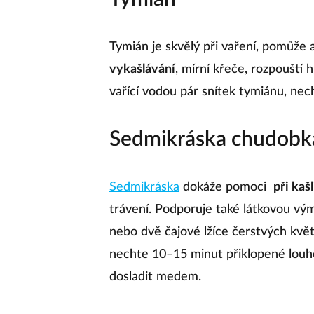
Tymián je skvělý při vaření, pomůže a
vykašlávání
, mírní křeče, rozpouští h
vařící vodou pár snítek tymiánu, nec
Sedmikráska chudobk
Sedmikráska
dokáže pomoci
při kašl
trávení. Podporuje také látkovou vým
nebo dvě čajové lžíce čerstvých květ
nechte 10–15 minut přiklopené louho
dosladit medem.