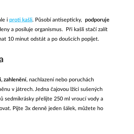
le i
proti kašli
. Působí antisepticky,
podporuje
leny a posiluje organismus. Při kašli stačí zalít
hat 10 minut odstát a po doušcích popíjet.
a
i,
zahlenění
, nachlazení nebo poruchách
ěnu v játrech. Jedna čajovou lžíci sušených
ů sedmikrásky přelijte 250 ml vroucí vody a
vat. Pijte 3x denně jeden šálek, můžete ho