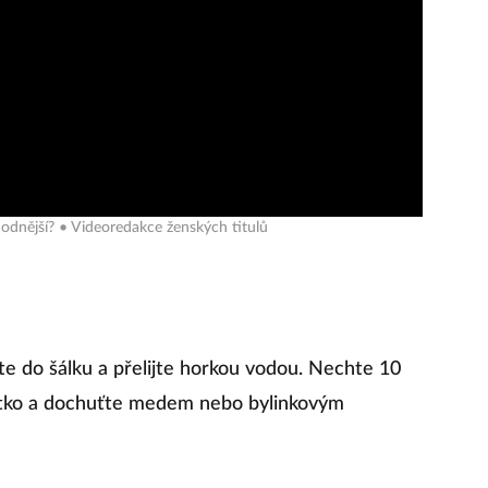
hodnější? • Videoredakce ženských titulů
te do šálku a přelijte horkou vodou. Nechte 10
 sítko a dochuťte medem nebo bylinkovým