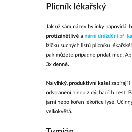
Plicník lékařský
Jak už sám název bylinky napovídá, b
protizánětlivě
a
mírní dráždění při ka
lžičku suchých listů plicníku lékařsk
pak můžete případně přidat med. Abyst
3x denně.
Na vlhký, produktivní kašel
zabírají i
odstranění hlenu z dýchacích cest. 
jarní nebo kořen lékořice lysé. Účinn
velkokvětá.
Tymián