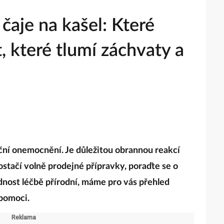
 čaje na kašel: Které
 které tlumí záchvaty a
ační onemocnění. Je důležitou obrannou reakcí
stačí volně prodejné přípravky, poraďte se o
nost léčbě přírodní, máme pro vás přehled
pomoci.