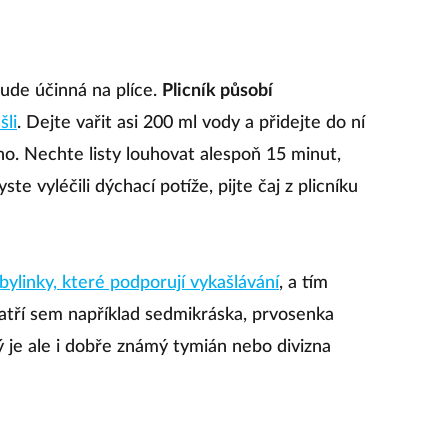
ude účinná na plíce.
Plicník působí
šli
. Dejte vařit asi 200 ml vody a přidejte do ní
ého. Nechte listy louhovat alespoň 15 minut,
e vyléčili dýchací potíže, pijte čaj z plicníku
bylinky, které podporují vykašlávání
, a tím
Patří sem například sedmikráska, prvosenka
ý je ale i dobře známý tymián nebo divizna