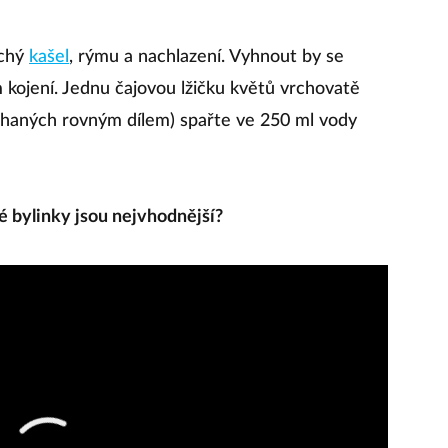
uchý
kašel
, rýmu a nachlazení. Vyhnout by se
kojení. Jednu čajovou lžičku květů vrchovatě
íchaných rovným dílem) spařte ve 250 ml vody
é bylinky jsou nejvhodnější?