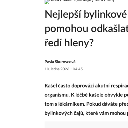
Nejlepší bylinkové
pomohou odkašlat,
ředí hleny?
Pavla Skurovcová
·
10. ledna 2026
04:45
Kašel často doprovází akutní respir
organismu. K léčbě kašele obvykle po
tom s lékárníkem. Pokud dáváte před
bylinkových čajů, které vám mohou 