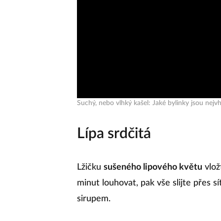
Suchý, nebo vlhký kašel: Jaké bylinky jsou nejv
Lípa srdčitá
Lžičku
sušeného lipového květu
vlož
minut louhovat, pak vše slijte přes
sirupem.