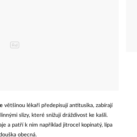
le
většinou lékaři předepisují antitusika, zabírají
nnými slizy, které snižují dráždivost ke kašli.
je a patří k nim například jitrocel kopinatý, lípa
ídouška obecná.