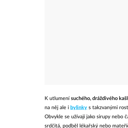
K utlumení
suchého, dráždivého kaš
na něj ale i
bylinky
s takzvanými rostli
Obvykle se užívají jako sirupy nebo ča
srdčitá, podběl lékařský nebo mateř