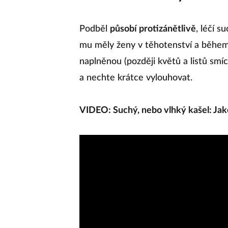
Podběl
působí protizánětlivě
, léčí s
mu měly ženy v těhotenství a během 
naplněnou (později květů a listů sm
a nechte krátce vylouhovat.
VIDEO: Suchý, nebo vlhký kašel: Jak