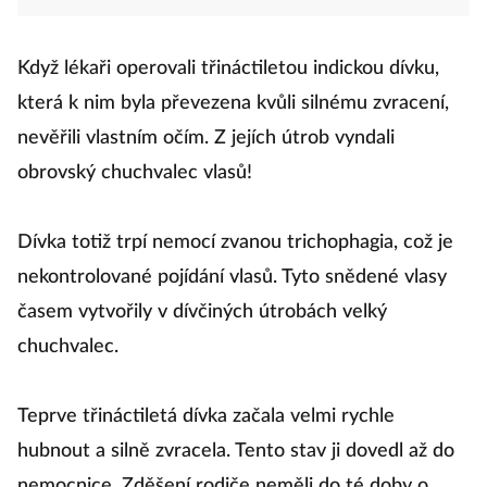
Když lékaři operovali třináctiletou indickou dívku,
která k nim byla převezena kvůli silnému zvracení,
nevěřili vlastním očím. Z jejích útrob vyndali
obrovský chuchvalec vlasů!
Dívka totiž trpí nemocí zvanou trichophagia, což je
nekontrolované pojídání vlasů. Tyto snědené vlasy
časem vytvořily v dívčiných útrobách velký
chuchvalec.
Teprve třináctiletá dívka začala velmi rychle
hubnout a silně zvracela. Tento stav ji dovedl až do
nemocnice. Zděšení rodiče neměli do té doby o