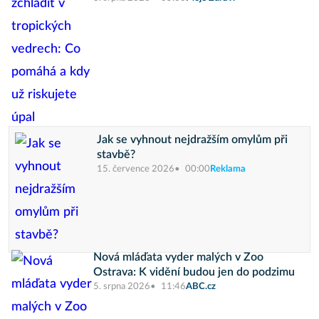
Jak se vyhnout nejdražším omylům při
stavbě?
15. července 2026
00:00
Reklama
Nová mláďata vyder malých v Zoo
Ostrava: K vidění budou jen do podzimu
5. srpna 2026
11:46
ABC.cz