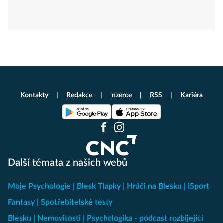
Kontakty
Redakce
Inzerce
RSS
Kariéra
Další témata z našich webů
Moje Psychologie
Blesk Tlapky
Hráči na Blesku
iSport
Fantasy
Spotřebitelské testy
Blesku
Nemovitosti
Psychologika - podcast rozbíjející