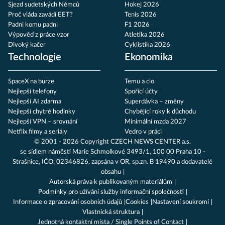
Sjezd sudetských Němců
Hokej 2026
Proč vláda zavádí EET?
Tenis 2026
Padni komu padni
F1 2026
Výpověď z práce vzor
Atletika 2026
Divoký kačer
Cyklistika 2026
Technologie
Ekonomika
SpaceX na burze
Temu a clo
Nejlepší telefony
Spořicí účty
Nejlepší AI zdarma
Superdávka – změny
Nejlepší chytré hodinky
Chybějící roky k důchodu
Nejlepší VPN – srovnání
Minimální mzda 2027
Netflix filmy a seriály
Vedro v práci
© 2001 - 2026 Copyright
CZECH NEWS CENTER a.s.
se sídlem náměstí Marie Schmolkové 3493/1, 100 00 Praha 10 -
Strašnice, IČO: 02346826, zapsána v OR, sp.zn. B 19490 a dodavatelé
obsahu
Autorská práva k publikovaným materiálům
Podmínky pro užívání služby informační společnosti
Informace o zpracování osobních údajů
Cookies
Nastavení soukromí
Vlastnická struktura
Jednotná kontaktní místa / Single Points of Contact