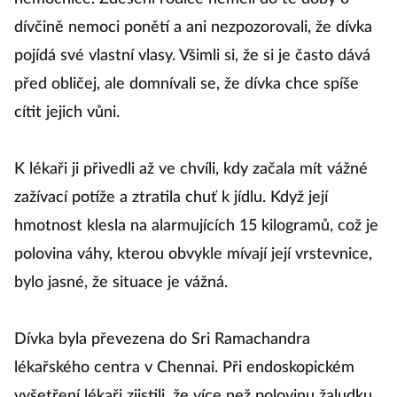
dívčině nemoci ponětí a ani nezpozorovali, že dívka
pojídá své vlastní vlasy. Všimli si, že si je často dává
před obličej, ale domnívali se, že dívka chce spíše
cítit jejich vůni.
K lékaři ji přivedli až ve chvíli, kdy začala mít vážné
zažívací potíže a ztratila chuť k jídlu. Když její
hmotnost klesla na alarmujících 15 kilogramů, což je
polovina váhy, kterou obvykle mívají její vrstevnice,
bylo jasné, že situace je vážná.
Dívka byla převezena do Sri Ramachandra
lékařského centra v Chennai. Při endoskopickém
vyšetření lékaři zjistili, že více než polovinu žaludku