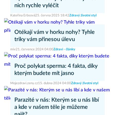
nich rychle vyléčit
Kateřina Erbsová
25. června 2025 18:42
Zdravý životní styl
Otékají vám v horku nohy? Tyhle
triky vám přinesou úlevu
miv
21. července 2024 04:00
Zdraví - články
Proč polykat sperma: 4 fakta, díky
kterým budete mít jasno
Mojezdravi.zeny.cz
15. dubna 2024 04:00
Zdravý životní styl
Parazité v nás: Kterým se u nás líbí
a kde v našem těle je můžeme
najít?