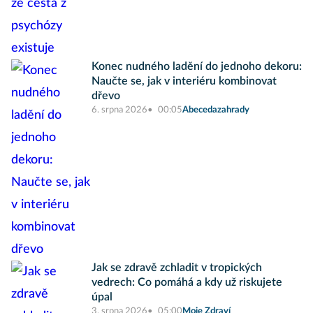
Konec nudného ladění do jednoho dekoru:
Naučte se, jak v interiéru kombinovat
dřevo
6. srpna 2026
00:05
Abecedazahrady
Jak se zdravě zchladit v tropických
vedrech: Co pomáhá a kdy už riskujete
úpal
3. srpna 2026
05:00
Moje Zdraví