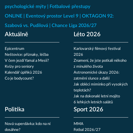
psychologické mýty
Fotbalové přestupy
ONLINE
Eventový prostor Level 9
OKTAGON 92:
Szabová vs. Pudilová
Chance Liga 2026/27
Aktuálně
Léto 2026
Epicentrum
Karlovarský filmový festival
Neštovice: příznaky, léčba
2026
V čem jezdí Yamal a Mesii?
Znamení, že jste potkali někoho
Kvízy pro seniory
z minulého života
Kalendář úplňků 2026
Astronomické úkazy 2026:
Co je bodycount?
zatmění slunce a další
Jak obléci miminko při vysokých
teplotách?
Jak na dokonalé letní mojito
6 lehkých letních salátů
Politika
Sport 2026
Nová superdávka: kdo na ní
MMA
dosáhne?
Fotbal 2026/27