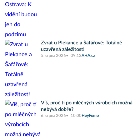
Zvrat u Plekance a Šafářové: Totálně
uzavřená záležitost!
5. srpna 2026
09:13
AHA.cz
Víš, proč ti po mléčných výrobcích možná
nebývá dobře?
6. srpna 2026
10:00
HeyFomo