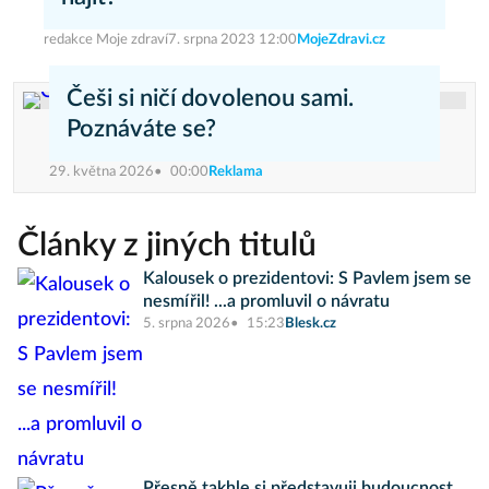
redakce Moje zdraví
7. srpna 2023 12:00
MojeZdravi.cz
Češi si ničí dovolenou sami.
Poznáváte se?
29. května 2026
00:00
Reklama
Články z jiných titulů
Kalousek o prezidentovi: S Pavlem jsem se
nesmířil! ...a promluvil o návratu
5. srpna 2026
15:23
Blesk.cz
Přesně takhle si představuji budoucnost