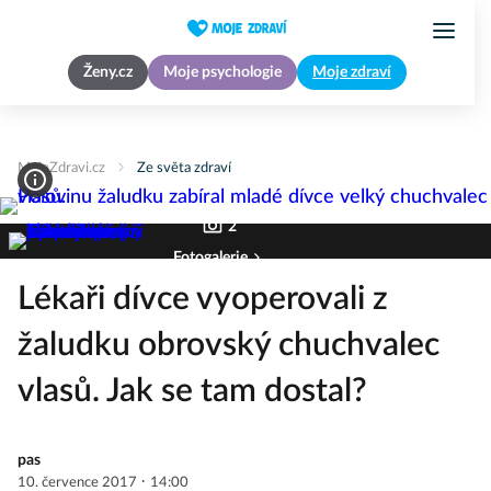
Ženy.cz
Moje psychologie
Moje zdraví
MojeZdravi.cz
Ze světa zdraví
2
Fotogalerie
Lékaři dívce vyoperovali z
žaludku obrovský chuchvalec
vlasů. Jak se tam dostal?
pas
·
10. července 2017
14:00