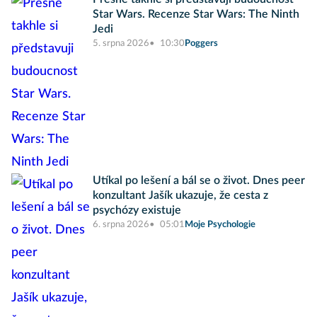
Star Wars. Recenze Star Wars: The Ninth
Jedi
5. srpna 2026
10:30
Poggers
Utíkal po lešení a bál se o život. Dnes peer
konzultant Jašík ukazuje, že cesta z
psychózy existuje
6. srpna 2026
05:01
Moje Psychologie