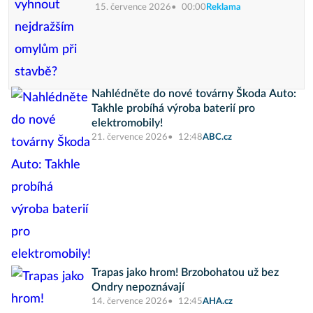
15. července 2026
00:00
Reklama
Nahlédněte do nové továrny Škoda Auto:
Takhle probíhá výroba baterií pro
elektromobily!
21. července 2026
12:48
ABC.cz
Trapas jako hrom! Brzobohatou už bez
Ondry nepoznávají
14. července 2026
12:45
AHA.cz