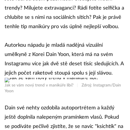
trendy? Milujete extravaganci? Rádi fotíte selfíčka a
chlubíte se s nimi na sociálních sítích? Pak je právě
tenhle tip manikúry pro vás úplně nejlepší volbou.
Autorkou nápadu je mladá nadějná vizuální
umělkyně z Korei Dain Yoon, která má na svém
Instagramu více jak dvě stě deset tisíc sledujících. A
jejich počet raketově stoupá spolu s její slávou.
Jak se vám nový trend v manikúře líbí?
|
Zdroj: Instagram/Dain
Yoon
Dain své nehty ozdobila autoportrétem a každý
ještě doplnila nalepeným pramínkem vlasů. Pokud
se podíváte pečlivě zjistíte, že se navíc "ksichtík" na