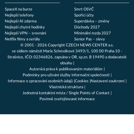
SpaceX na burze
Smrt OSVČ
Nejlepší telefony
Spořicí účty
Nejlepší AI zdarma
Superdávka – změny
Nejlepší chytré hodinky
Důchody 2027
Nejlepší VPN – srovnání
Minimální mzda 2027
Netflix filmy a seriály
Senior Pas – slevy
© 2001 - 2026 Copyright
CZECH NEWS CENTER a.s.
se sídlem náměstí Marie Schmolkové 3493/1, 100 00 Praha 10 -
Strašnice, IČO: 02346826, zapsána v OR, sp.zn. B 19490 a dodavatelé
obsahu
Autorská práva k publikovaným materiálům
Podmínky pro užívání služby informační společnosti
Informace o zpracování osobních údajů
Cookies
Nastavení soukromí
Vlastnická struktura
Jednotná kontaktní místa / Single Points of Contact
Povinně zveřejňované informace