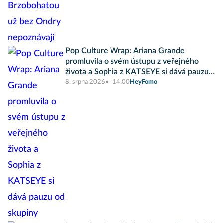
Pop Culture Wrap: Ariana Grande
promluvila o svém ústupu z veřejného
života a Sophia z KATSEYE si dává pauzu
od skupiny
8. srpna 2026
14:00
HeyFomo