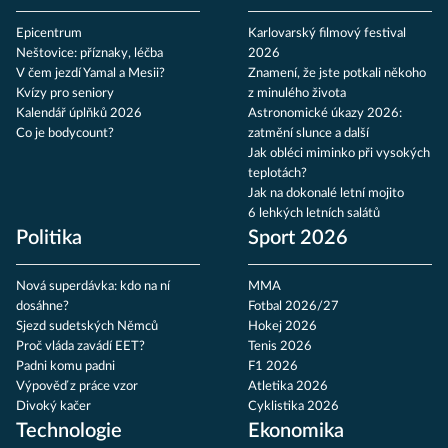
Epicentrum
Karlovarský filmový festival
Neštovice: příznaky, léčba
2026
V čem jezdí Yamal a Mesii?
Znamení, že jste potkali někoho
Kvízy pro seniory
z minulého života
Kalendář úplňků 2026
Astronomické úkazy 2026:
Co je bodycount?
zatmění slunce a další
Jak obléci miminko při vysokých
teplotách?
Jak na dokonalé letní mojito
6 lehkých letních salátů
Politika
Sport 2026
Nová superdávka: kdo na ní
MMA
dosáhne?
Fotbal 2026/27
Sjezd sudetských Němců
Hokej 2026
Proč vláda zavádí EET?
Tenis 2026
Padni komu padni
F1 2026
Výpověď z práce vzor
Atletika 2026
Divoký kačer
Cyklistika 2026
Technologie
Ekonomika