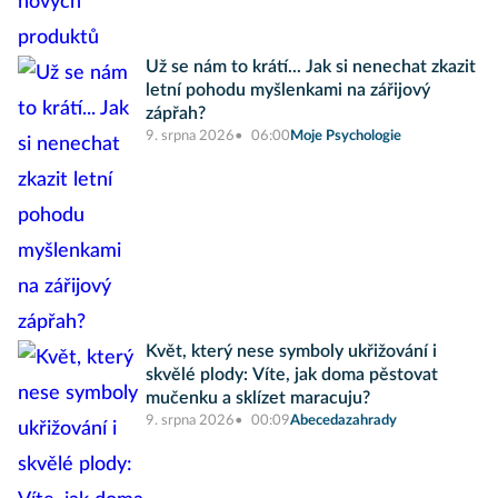
Už se nám to krátí... Jak si nenechat zkazit
letní pohodu myšlenkami na zářijový
zápřah?
9. srpna 2026
06:00
Moje Psychologie
Květ, který nese symboly ukřižování i
skvělé plody: Víte, jak doma pěstovat
mučenku a sklízet maracuju?
9. srpna 2026
00:09
Abecedazahrady