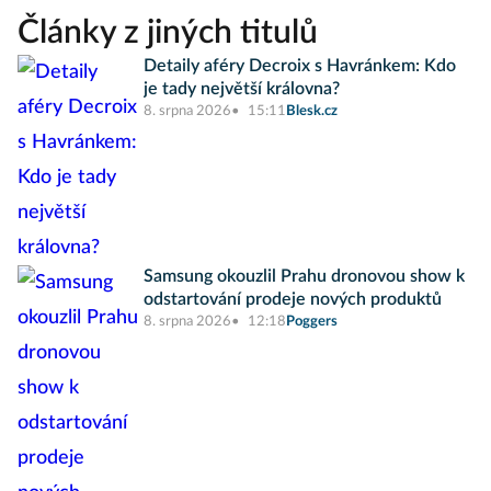
Články z jiných titulů
Detaily aféry Decroix s Havránkem: Kdo
je tady největší královna?
8. srpna 2026
15:11
Blesk.cz
Samsung okouzlil Prahu dronovou show k
odstartování prodeje nových produktů
8. srpna 2026
12:18
Poggers