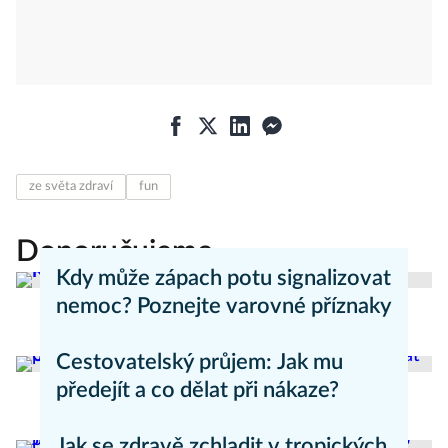
ze světa zdraví
fun
Doporučujeme
Kdy může zápach potu signalizovat
nemoc? Poznejte varovné příznaky
Aneta Valešová
Zdraví - články
Cestovatelský průjem: Jak mu
předejít a co dělat při nákaze?
Aneta Valešová
Zdraví - články
Jak se zdravě zchladit v tropických