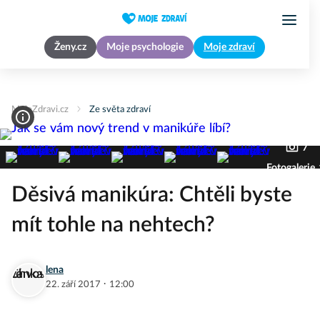
Ženy.cz
Moje psychologie
Moje zdraví
MojeZdravi.cz
Ze světa zdraví
7
Fotogalerie
Děsivá manikúra: Chtěli byste
mít tohle na nehtech?
lena
·
22. září 2017
12:00