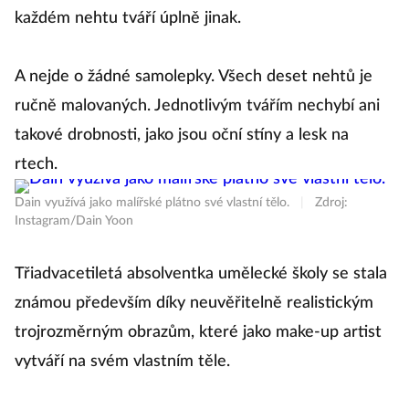
každém nehtu tváří úplně jinak.
A nejde o žádné samolepky. Všech deset nehtů je
ručně malovaných. Jednotlivým tvářím nechybí ani
takové drobnosti, jako jsou oční stíny a lesk na
rtech.
Dain využívá jako malířské plátno své vlastní tělo.
|
Zdroj:
Instagram/Dain Yoon
Třiadvacetiletá absolventka umělecké školy se stala
známou především díky neuvěřitelně realistickým
trojrozměrným obrazům, které jako make-up artist
vytváří na svém vlastním těle.