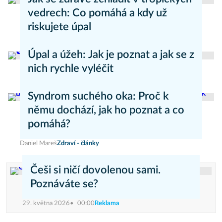
vedrech: Co pomáhá a kdy už
riskujete úpal
Pavla Skurovcová
Zdravý životní styl
Úpal a úžeh: Jak je poznat a jak se z
nich rychle vyléčit
Kateřina Erbsová
Zdravý životní styl
Syndrom suchého oka: Proč k
němu dochází, jak ho poznat a co
pomáhá?
Daniel Mareš
Zdraví - články
Češi si ničí dovolenou sami.
Poznáváte se?
29. května 2026
00:00
Reklama