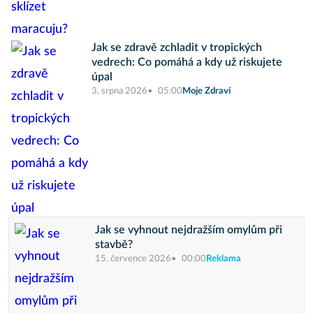
Jak se zdravě zchladit v tropických
vedrech: Co pomáhá a kdy už riskujete
úpal
3. srpna 2026
05:00
Moje Zdraví
Jak se vyhnout nejdražším omylům při
stavbě?
15. července 2026
00:00
Reklama