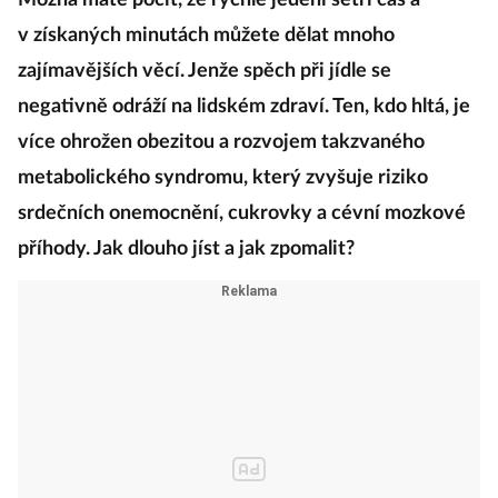
Možná máte pocit, že rychlé jedení šetří čas a
v získaných minutách můžete dělat mnoho
zajímavějších věcí. Jenže spěch při jídle se
negativně odráží na lidském zdraví. Ten, kdo hltá, je
více ohrožen obezitou a rozvojem takzvaného
metabolického syndromu, který zvyšuje riziko
srdečních onemocnění, cukrovky a cévní mozkové
příhody. Jak dlouho jíst a jak zpomalit?