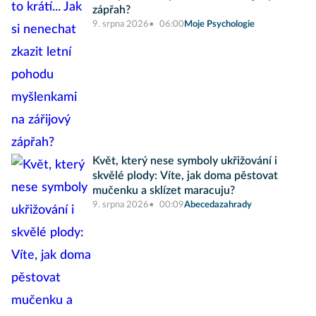
zápřah?
9. srpna 2026
06:00
Moje Psychologie
Květ, který nese symboly ukřižování i
skvělé plody: Víte, jak doma pěstovat
mučenku a sklízet maracuju?
9. srpna 2026
00:09
Abecedazahrady