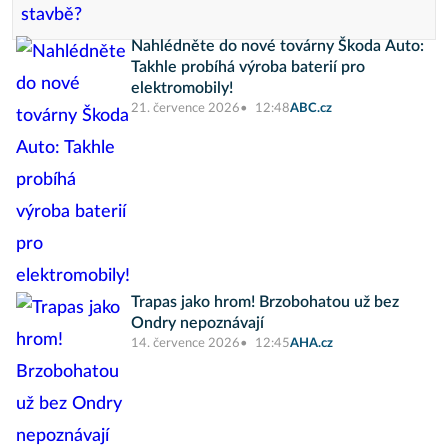
Nahlédněte do nové továrny Škoda Auto:
Takhle probíhá výroba baterií pro
elektromobily!
21. července 2026
12:48
ABC.cz
Trapas jako hrom! Brzobohatou už bez
Ondry nepoznávají
14. července 2026
12:45
AHA.cz