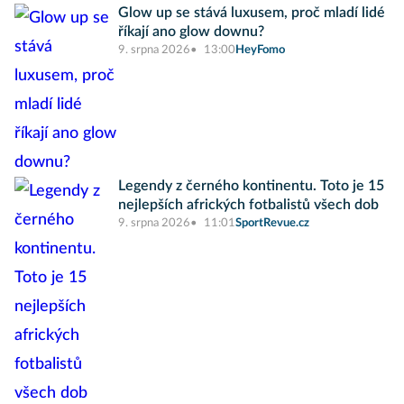
Glow up se stává luxusem, proč mladí lidé
říkají ano glow downu?
9. srpna 2026
13:00
HeyFomo
Legendy z černého kontinentu. Toto je 15
nejlepších afrických fotbalistů všech dob
9. srpna 2026
11:01
SportRevue.cz