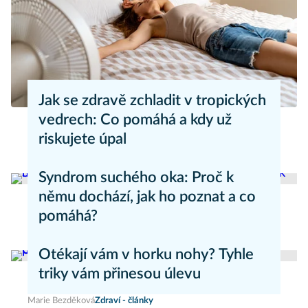
Jak se zdravě zchladit v tropických
vedrech: Co pomáhá a kdy už
riskujete úpal
Pavla Skurovcová
Zdravý životní styl
Syndrom suchého oka: Proč k
němu dochází, jak ho poznat a co
pomáhá?
Daniel Mareš
Zdraví - články
Otékají vám v horku nohy? Tyhle
triky vám přinesou úlevu
Marie Bezděková
Zdraví - články