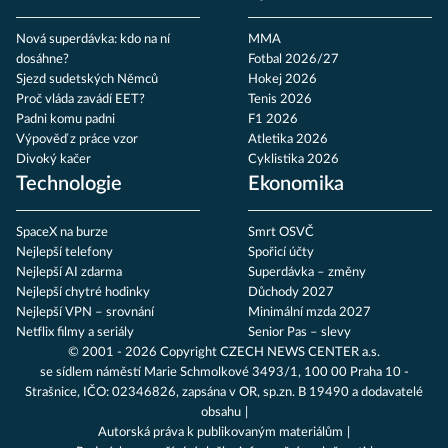
Nová superdávka: kdo na ní
MMA
dosáhne?
Fotbal 2026/27
Sjezd sudetských Němců
Hokej 2026
Proč vláda zavádí EET?
Tenis 2026
Padni komu padni
F1 2026
Výpověď z práce vzor
Atletika 2026
Divoký kačer
Cyklistika 2026
Technologie
Ekonomika
SpaceX na burze
Smrt OSVČ
Nejlepší telefony
Spořicí účty
Nejlepší AI zdarma
Superdávka – změny
Nejlepší chytré hodinky
Důchody 2027
Nejlepší VPN – srovnání
Minimální mzda 2027
Netflix filmy a seriály
Senior Pas – slevy
© 2001 - 2026 Copyright
CZECH NEWS CENTER a.s.
se sídlem náměstí Marie Schmolkové 3493/1, 100 00 Praha 10 -
Strašnice, IČO: 02346826, zapsána v OR, sp.zn. B 19490 a dodavatelé
obsahu
Autorská práva k publikovaným materiálům