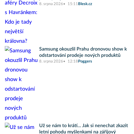
8. srpna 2026
15:11
Blesk.cz
Samsung okouzlil Prahu dronovou show k
odstartování prodeje nových produktů
8. srpna 2026
12:18
Poggers
Už se nám to krátí... Jak si nenechat zkazit
letní pohodu myšlenkami na zářijový