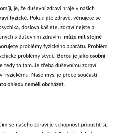
míjí, je, že duševní zdraví hraje v našich
raví fyzick
é. Pokud jíte zdravě, věnujete se
psychika, doslova kašlete, zdraví nejste a
ených s duševním zdravím
může mít stejně
gnorujete problémy fyzického aparátu. Problém
sychické problémy stydí.
Berou je jako osobní
e tedy ta tam. Je třeba duševnímu zdraví
aví fyzickému. Naše mysl je přece součástí
mto ohledu neměli obcházet
.
ím se našeho zdraví je schopnost připustit si,