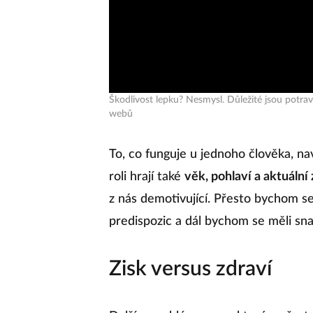
Škodlivost lepku? Nesmysl. Důležité jsou potr
webů
To, co funguje u jednoho člověka, 
roli hrají také
věk, pohlaví a aktuáln
z nás demotivující. Přesto bychom s
predispozic a dál bychom se měli sn
Zisk versus zdraví