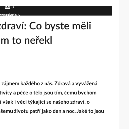
3
otogalerie
draví: Co byste měli
ám to neřekl
ýt zájmem každého z nás. Zdravá a vyvážená
tivity a péče o tělo jsou tím, čemu bychom
 však i věci týkající se našeho zdraví, o
ašemu životu patří jako den a noc. Jaké to jsou