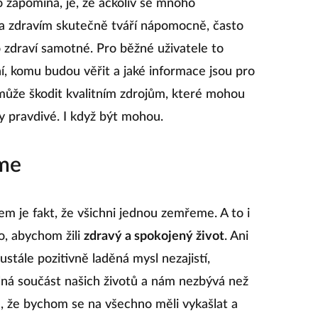
 zapomíná, je, že ačkoliv se mnoho
s a zdravím skutečně tváří nápomocně, často
 zdraví samotné. Pro běžné uživatele to
 komu budou věřit a jaké informace jsou pro
může škodit kvalitním zdrojům, které mohou
ly pravdivé. I když být mohou.
eme
m je fakt, že všichni jednou zemřeme. A to i
o, abychom žili
zdravý a spokojený život
. Ani
ustále pozitivně laděná mysl nezajistí,
ílná součást našich životů a nám nezbývá než
, že bychom se na všechno měli vykašlat a