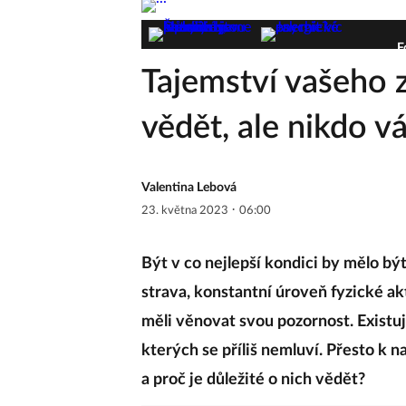
F
Tajemství vašeho z
vědět, ale nikdo v
Valentina Lebová
·
23. května 2023
06:00
Být v co nejlepší kondici by mělo b
strava, konstantní úroveň fyzické ak
měli věnovat svou pozornost. Existují
kterých se příliš nemluví. Přesto k n
a proč je důležité o nich vědět?