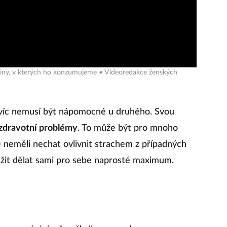
aviny, v kterých ho konzumujeme • Videoredakce ženských
navíc nemusí být nápomocné u druhého. Svou
í zdravotní problémy
. To může být pro mnoho
e neměli nechat ovlivnit strachem z případných
ažit dělat sami pro sebe naprosté maximum.