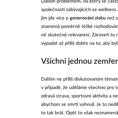
Dalším problémem, na který se často
společností zabývajících se wellnes
jim jde více o
generování zisku
než o
znamená poměrně těžké rozhodování,
ně skutečně relevantní. Zároveň to 
vypadat až příliš dobře na to, aby by
Všichni jednou zemř
Dalším ne příliš diskutovaným témate
v případě, že uděláme všechno pro t
zdravá strava, sportovní aktivita a ne
abychom se smrti vyhnuli. Je to ned
to tak brát. Opět to však neznamená