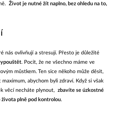
nně.
Život je nutné žít naplno, bez ohledu na to,
í
 nás ovlivňují a stresují. Přesto je důležité
vypouštět
. Pocit, že ne všechno máme ve
zovým můstkem. Ten sice někoho může děsit,
 maximum, abychom byli zdraví. Když si však
ek věcí necháte plynout,
zbavíte se úzkostné
života plně pod kontrolou
.