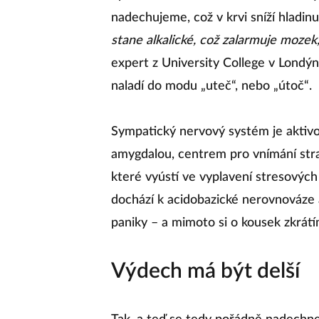
nadechujeme, což v krvi sníží hladin
stane alkalické, což zalarmuje mozek,
expert z University College v Londý
naladí do modu „uteč“, nebo „útoč“.
Sympatický nervový systém je aktivo
amygdalou, centrem pro vnímání stra
které vyústí ve vyplavení stresovýc
dochází k acidobazické nerovnováze 
paniky – a mimoto si o kousek zkrátí
Výdech má být delší