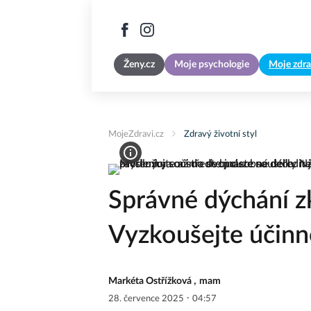
Ženy.cz
Moje psychologie
Moje zdra
MojeZdravi.cz
Zdravý životní styl
Správné dýchání zk
Vyzkoušejte účinn
,
Markéta Ostřížková
mam
·
28. července 2025
04:57