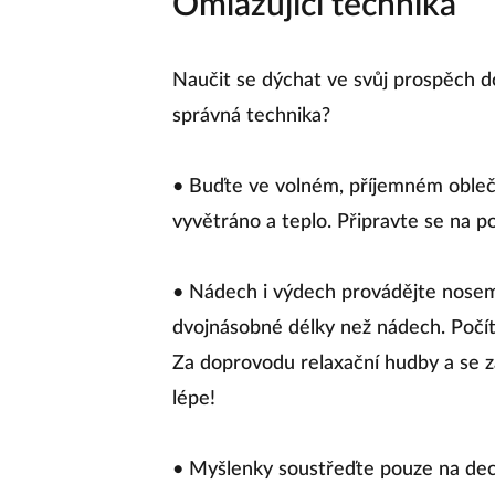
Omlazující technika
Naučit se dýchat ve svůj prospěch d
správná technika?
• Buďte ve volném, příjemném oblečen
vyvětráno a teplo. Připravte se na po
• Nádech i výdech provádějte nosem
dvojnásobné délky než nádech. Počíte
Za doprovodu relaxační hudby a se 
lépe!
• Myšlenky soustřeďte pouze na dech