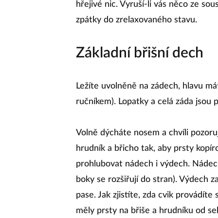
hřejivé nic. Vyruší-li vás něco ze so
zpátky do zrelaxovaného stavu.
Základní břišní dech
Ležíte uvolněně na zádech, hlavu mát
ručníkem). Lopatky a celá záda jsou 
Volně dýcháte nosem a chvíli pozoruj
hrudník a břicho tak, aby prsty kop
prohlubovat nádech i výdech. Nádech
boky se rozšiřují do stran). Výdech z
pase. Jak zjistíte, zda cvik provádí
měly prsty na břiše a hrudníku od se