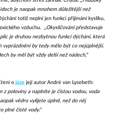
eme, abychom stres zahnali. Chyba.
„Hluboký
ýdech je naopak mnohem důležitější než
chání totiž neplní jen funkci přijímání kyslíku,
 toxického vzduchu.
„Okysličování představuje
plic je druhou nezbytnou funkcí dýchání, která
h vyprázdnění by tedy mělo být co nejúplnější.
ech by měl být vždy delší než nádech,“
Čtení o
józe
její autor André van Lysebeth:
n z poloviny a naplníte je čistou vodou, voda
naopak vědro vylijete úplně, než do něj
o plné čisté vody.“