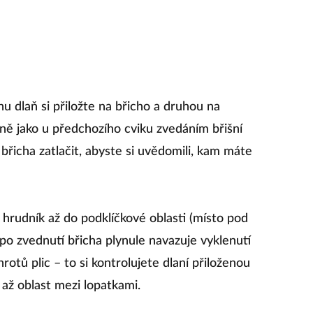
u dlaň si přiložte na břicho a druhou na
ně jako u předchozího cviku zvedáním břišní
břicha zatlačit, abyste si uvědomili, kam máte
hrudník až do podklíčkové oblasti (místo pod
h po zvednutí břicha plynule navazuje vyklenutí
otů plic – to si kontrolujete dlaní přiloženou
až oblast mezi lopatkami.