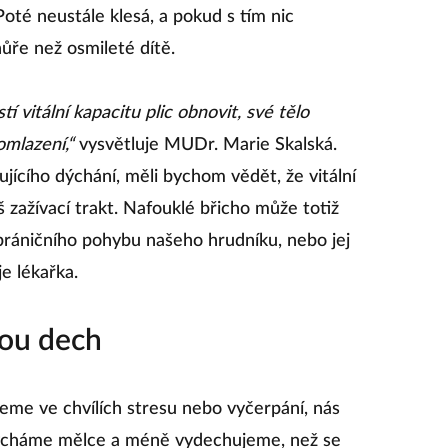
oté neustále klesá, a pokud s tím nic
ůře než osmileté dítě.
 vitální kapacitu plic obnovit, své tělo
omlazení,“
vysvětluje MUDr. Marie Skalská.
ícího dýchání, měli bychom vědět, že vitální
áš zažívací trakt. Nafouklé břicho může totiž
ráničního pohybu našeho hrudníku, nebo jej
e lékařka.
rou dech
eme ve chvílích stresu nebo vyčerpání, nás
dýcháme mělce a méně vydechujeme, než se