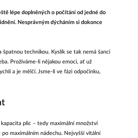
ště lépe doplněných o počítání od jedné do
klidnění. Nesprávným dýcháním si dokonce
a špatnou technikou. Kyslík se tak nemá šanci
eba. Prožíváme-li nějakou emoci, ať už
ychlí a je mělčí. Jsme-li ve fázi odpočinku,
at
í kapacita plic – tedy maximální množství
 po maximálním nádechu. Nejvyšší vitální