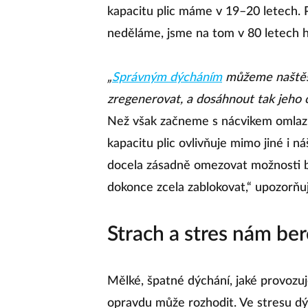
kapacitu plic máme v 19–20 letech. P
neděláme, jsme na tom v 80 letech h
„
Správným dýcháním
můžeme naštěstí
zregenerovat, a dosáhnout tak jeho 
Než však začneme s nácvikem omlazuj
kapacitu plic ovlivňuje mimo jiné i n
docela zásadně omezovat možnosti b
dokonce zcela zablokovat,“ upozorňuj
Strach a stres nám be
Mělké, špatné dýchání, jaké provozuj
opravdu může rozhodit. Ve stresu 