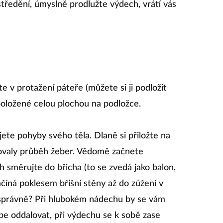
ustředění, úmyslně prodlužte výdech, vrátí vás
e v protažení páteře (můžete si ji podložit
položené celou plochou na podložce.
ete pohyby svého těla. Dlaně si přiložte na
írovaly průběh žeber. Vědomě začnete
 směrujte do břicha (to se zvedá jako balon,
ačíná poklesem břišní stěny až do zúžení v
te správně? Při hlubokém nádechu by se vám
be oddalovat, při výdechu se k sobě zase