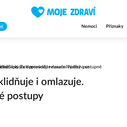
Nemoci
Příznaky
ví
lidňuje i omlazuje.
é postupy