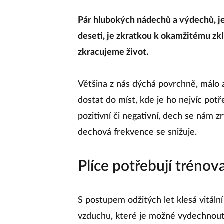
Pár hlubokých nádechů a výdechů, je
deseti, je zkratkou k okamžitému z
zkracujeme život.
Většina z nás dýchá povrchně, málo 
dostat do míst, kde je ho nejvíc potř
pozitivní či negativní, dech se nám zr
dechová frekvence se snižuje.
Plíce potřebují trénov
S postupem odžitých let klesá vitáln
vzduchu, které je možné vydechnout