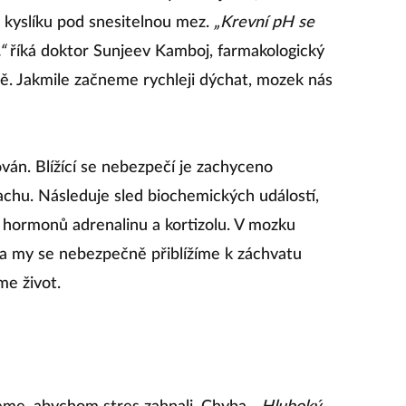
u kyslíku pod snesitelnou mez.
„Krevní pH se
“
říká doktor Sunjeev Kamboj, farmakologický
ně. Jakmile začneme rychleji dýchat, mozek nás
ván. Blížící se nebezpečí je zachyceno
chu. Následuje sled biochemických událostí,
h hormonů adrenalinu a kortizolu. V mozku
a my se nebezpečně přiblížíme k záchvatu
me život.