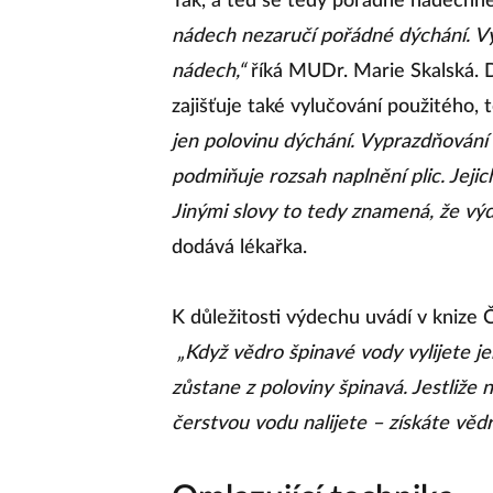
Tak, a teď se tedy pořádně nadechn
nádech nezaručí pořádné dýchání. V
nádech,“
říká MUDr. Marie Skalská. Dý
zajišťuje také vylučování použitého,
jen polovinu dýchání. Vyprazdňování 
podmiňuje rozsah naplnění plic. Jejic
Jinými slovy to tedy znamená, že výd
dodává lékařka.
K důležitosti výdechu uvádí v knize 
„Když vědro špinavé vody vylijete je
zůstane z poloviny špinavá. Jestliže 
čerstvou vodu nalijete – získáte vědr