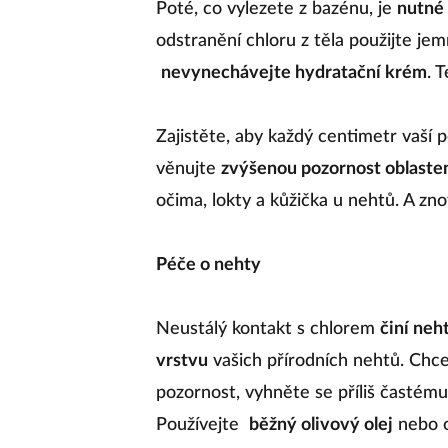
Poté, co vylezete z bazénu, je
nutné
odstranění chloru z těla použijte jem
nevynechávejte hydratační krém
. 
Zajistěte, aby každý centimetr vaší
věnujte
zvýšenou pozornost oblastem
očima, lokty a kůžička u nehtů. A zn
Péče o nehty
Neustálý kontakt s chlorem
činí neh
vrstvu
vašich přírodních nehtů. Chc
pozornost, vyhněte se příliš častém
Používejte
běžný olivový olej
nebo o