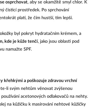
 se osprchovat
, aby se okamžitě smyl chlor. K
ný čisticí prostředek. Po sprchování
Tentokrát platí, že čím hustší, tím lepší.
 pokožky byl pokryt hydratačním krémem, a
, kde je kůže tenčí
, jako jsou oblasti pod
ovu namažte SPF.
ty křehkými a poškozuje zdravou vrchní
ete-li svým nehtům věnovat zvýšenou
u používání acetonových odlakovačů na nehty.
lej na kůžičku k masírování nehtové kůžičky