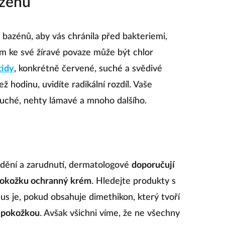
azénu
 bazénů, aby vás chránila před bakteriemi,
em ke své žíravé povaze může být chlor
tidy
, konkrétně červené, suché a svědivé
ž hodinu, uvidíte radikální rozdíl. Vaše
 suché, nehty lámavé a mnoho dalšího.
dění a zarudnutí, dermatologové
doporučují
pokožku ochranný krém
. Hledejte produkty s
nus je, pokud obsahuje dimethikon, který tvoří
u pokožkou
. Avšak všichni víme, že ne všechny