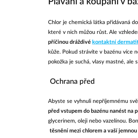
Plavání a koupání v b
Chlor je chemická látka přidávaná do
které v nich můžou růst. Ale vzhled
příčinou dráždivé
kontaktní dermati
kůže. Pokud strávíte v bazénu více ne
pokožka je suchá, vlasy mastné, ale
Ochrana před
Abyste se vyhnuli nepříjemnému svě
před vstupem do bazénu nanést na 
glycerinem, oleji nebo vazelínou. Bo
těsnění mezi chlorem a vaší jemno