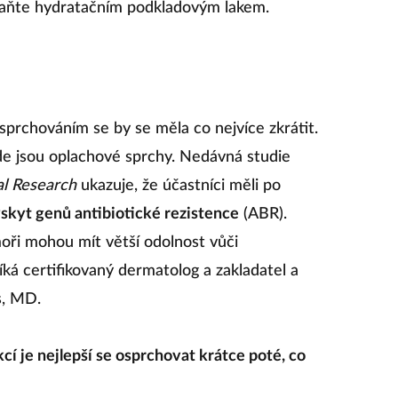
raňte hydratačním podkladovým lakem.
prchováním se by se měla co nejvíce zkrátit.
 kde jsou oplachové sprchy. Nedávná studie
l Research
ukazuje, že účastníci měli po
skyt genů antibiotické rezistence
(ABR).
oři mohou mít větší odolnost vůči
 říká certifikovaný dermatolog a zakladatel a
s, MD.
kcí je nejlepší se osprchovat krátce poté, co