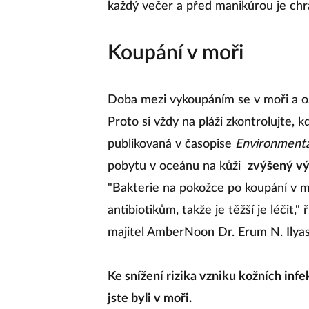
každý večer a před manikúrou je ch
Koupání v moři
Doba mezi vykoupáním se v moři a os
Proto si vždy na pláži zkontrolujte,
publikovaná v časopise
Environmenta
pobytu v oceánu na kůži
zvýšený vý
"Bakterie na pokožce po koupání v m
antibiotikům, takže je těžší je léčit,"
majitel AmberNoon Dr. Erum N. Ilya
Ke snížení rizika vzniku kožních infe
jste byli v moři.