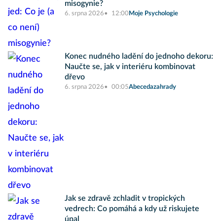
misogynie?
6. srpna 2026
12:00
Moje Psychologie
Konec nudného ladění do jednoho dekoru:
Naučte se, jak v interiéru kombinovat
dřevo
6. srpna 2026
00:05
Abecedazahrady
Jak se zdravě zchladit v tropických
vedrech: Co pomáhá a kdy už riskujete
úpal