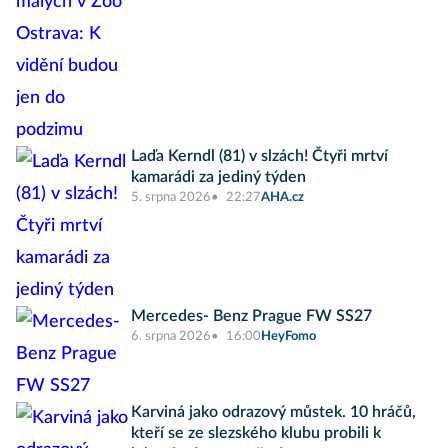
Laďa Kerndl (81) v slzách! Čtyři mrtví
kamarádi za jediný týden
5. srpna 2026
22:27
AHA.cz
Mercedes- Benz Prague FW SS27
6. srpna 2026
16:00
HeyFomo
Karviná jako odrazový můstek. 10 hráčů,
kteří se ze slezského klubu probili k