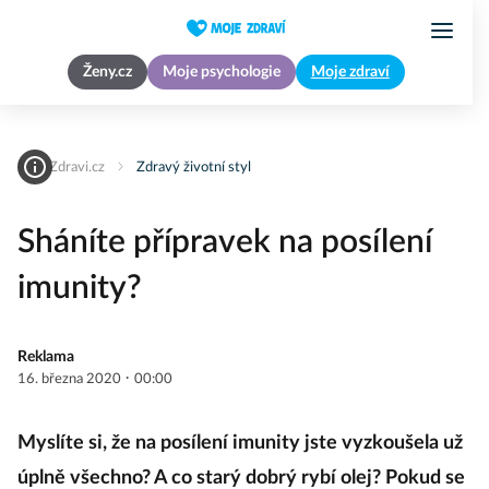
Ženy.cz
Moje psychologie
Moje zdraví
MojeZdravi.cz
Zdravý životní styl
Sháníte přípravek na posílení
imunity?
Reklama
·
16. března 2020
00:00
Myslíte si, že na posílení imunity jste vyzkoušela už
úplně všechno? A co starý dobrý rybí olej? Pokud se