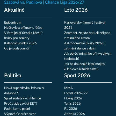
Szabová vs. Pudilová
Chance Liga 2026/27
Aktuálně
Léto 2026
Epicentrum
Karlovarský filmový festival
Neštovice: příznaky, léčba
2026
V čem jezdí Yamal a Mesii?
Znamení, že jste potkali někoho
Kvízy pro seniory
z minulého života
Kalendář úplňků 2026
Astronomické úkazy 2026:
Co je bodycount?
zatmění slunce a další
Jak obléci miminko při vysokých
teplotách?
Jak na dokonalé letní mojito
6 lehkých letních salátů
Politika
Sport 2026
Nová superdávka: kdo na ní
MMA
dosáhne?
Fotbal 2026/27
Sjezd sudetských Němců
Hokej 2026
Proč vláda zavádí EET?
Tenis 2026
Padni komu padni
F1 2026
Výpověď z práce vzor
Atletika 2026