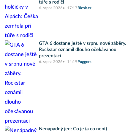
túře s rodiči
6. srpna 2026
17:17
Blesk.cz
GTA 6 dostane ještě v srpnu nové záběry.
Rockstar oznámil dlouho očekávanou
prezentaci
6. srpna 2026
14:19
Poggers
Nenápadný jed: Co je (a co není)