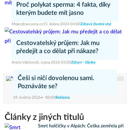
Proč polykat sperma: 4 fakta, díky
kterým budete mít jasno
Mojezdravi.zeny.cz
15. dubna 2024 04:00
Zdravý životní styl
Cestovatelský průjem: Jak mu
předejít a co dělat při nákaze?
Aneta Valešová
5. srpna 2026 03:00
Zdraví - články
Češi si ničí dovolenou sami.
Poznáváte se?
29. května 2026
00:00
Reklama
Články z jiných titulů
Smrt holčičky v Alpách: Češka zemřela při