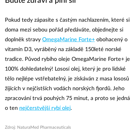
Buďte zdraví a plni sil
Pokud tedy zápasíte s častým nachlazením, které si
doma mezi sebou pořád předáváte, objednejte si
doplněk stravy
OmegaMarine Forte+
obohacený o
vitamín D3, vyráběný na základě 150leté norské
tradice. Původ rybího oleje OmegaMarine Forte+ je
100% dohledatelný! Lososí olej, který je pro lidské
tělo nejlépe vstřebatelný, je získáván z masa lososů
žijících v nejčistších vodách norských fjordů. Jeho
zpracování trvá pouhých 75 minut, a proto se jedná
o ten
nejčerstvější rybí olej
.
Zdroj: NaturaMed Pharmaceuticals