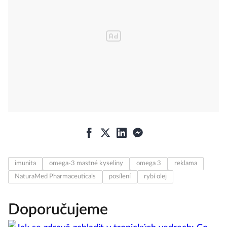
imunita
omega-3 mastné kyseliny
omega 3
reklama
NaturaMed Pharmaceuticals
posílení
rybí olej
Doporučujeme