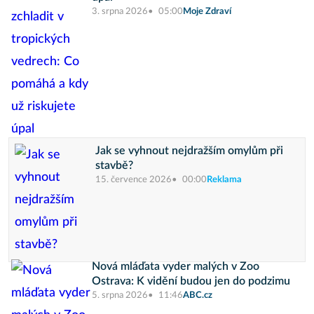
3. srpna 2026
05:00
Moje Zdraví
Jak se vyhnout nejdražším omylům při
stavbě?
15. července 2026
00:00
Reklama
Nová mláďata vyder malých v Zoo
Ostrava: K vidění budou jen do podzimu
5. srpna 2026
11:46
ABC.cz