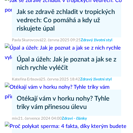
Jak se zdravě zchladit v tropických
vedrech: Co pomáhá a kdy už
riskujete úpal
Pavla Skurovcová
22. června 2025 09:25
Zdravý životní styl
Úpal a úžeh: Jak je poznat a jak se z
nich rychle vyléčit
Kateřina Erbsová
25. června 2025 18:42
Zdravý životní styl
Otékají vám v horku nohy? Tyhle
triky vám přinesou úlevu
miv
21. července 2024 04:00
Zdraví - články