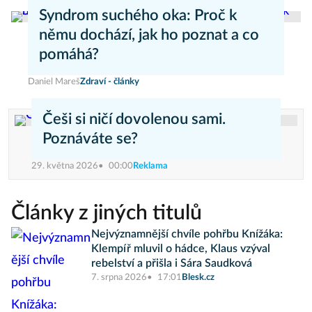
Kateřina Erbsová
Zdravý životní styl
Syndrom suchého oka: Proč k
němu dochází, jak ho poznat a co
pomáhá?
Daniel Mareš
Zdraví - články
Češi si ničí dovolenou sami.
Poznáváte se?
29. května 2026
00:00
Reklama
Články z jiných titulů
Nejvýznamnější chvíle pohřbu Knížáka:
Klempíř mluvil o hádce, Klaus vzýval
rebelství a přišla i Sára Saudková
7. srpna 2026
17:01
Blesk.cz