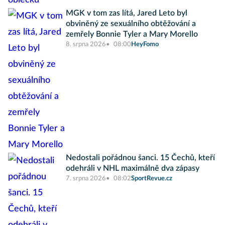
MGK v tom zas lítá, Jared Leto byl
obviněný ze sexuálního obtěžování a
zemřely Bonnie Tyler a Mary Morello
8. srpna 2026
08:00
HeyFomo
Nedostali pořádnou šanci. 15 Čechů, kteří
odehráli v NHL maximálně dva zápasy
7. srpna 2026
08:02
SportRevue.cz