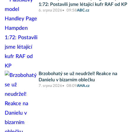
1:72: Postavili jsme létající kufr RAF od KP
6. srpna 2026
09:58
ABC.cz
Brzobohatý se už neudržel! Reakce na
Danielu v bizarním oblečku
7. srpna 2026
08:09
AHA.cz