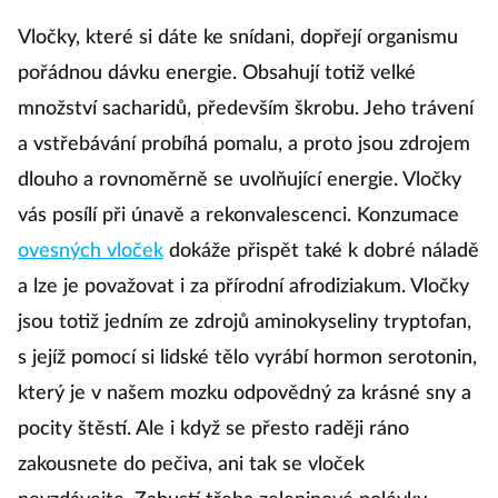
Vločky, které si dáte ke snídani, dopřejí organismu
pořádnou dávku energie. Obsahují totiž velké
množství sacharidů, především škrobu. Jeho trávení
a vstřebávání probíhá pomalu, a proto jsou zdrojem
dlouho a rovnoměrně se uvolňující energie. Vločky
vás posílí při únavě a rekonvalescenci. Konzumace
ovesných vloček
dokáže přispět také k dobré náladě
a lze je považovat i za přírodní afrodiziakum. Vločky
jsou totiž jedním ze zdrojů aminokyseliny tryptofan,
s jejíž pomocí si lidské tělo vyrábí hormon serotonin,
který je v našem mozku odpovědný za krásné sny a
pocity štěstí. Ale i když se přesto raději ráno
zakousnete do pečiva, ani tak se vloček