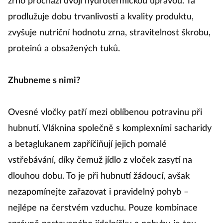
zrno prochází dvojí hydrotermickou úpravou. Ta
prodlužuje dobu trvanlivosti a kvality produktu,
zvyšuje nutriční hodnotu zrna, stravitelnost škrobu,
proteinů a obsažených tuků.
Zhubneme s nimi?
Ovesné vločky patří mezi oblíbenou potravinu při
hubnutí. Vláknina společně s komplexními sacharidy
a betaglukanem zapříčiňují jejich pomalé
vstřebávání, díky čemuž jídlo z vloček zasytí na
dlouhou dobu. To je při hubnutí žádoucí, avšak
nezapomínejte zařazovat i pravidelný pohyb –
nejlépe na čerstvém vzduchu. Pouze kombinace