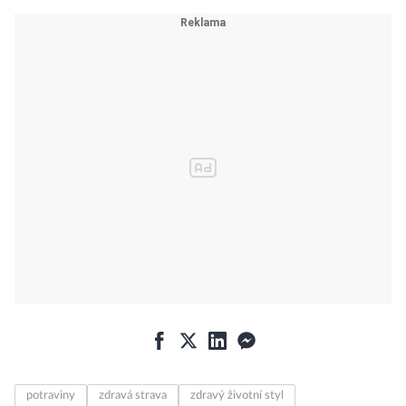
potraviny
zdravá strava
zdravý životní styl