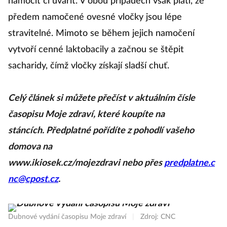
namočit či uvařit. V obou případech však platí, že
předem namočené ovesné vločky jsou lépe
stravitelné. Mimoto se během jejich namočení
vytvoří cenné laktobacily a začnou se štěpit
sacharidy, čímž vločky získají sladší chuť.
Celý článek si můžete přečíst v aktuálním čísle
časopisu Moje zdraví, které koupíte na
stáncích. Předplatné pořídíte z pohodlí vašeho
domova na
www.ikiosek.cz/mojezdravi nebo přes
predplatne.c
nc@cpost.cz
.
Dubnové vydání časopisu Moje zdraví
|
Zdroj: CNC