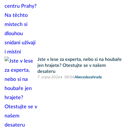
Jste v lese za experta, nebo si na houbaře
jen hrajete? Otestujte se v našem
desateru
7. srpna 2026
00:06
Abecedazahrady