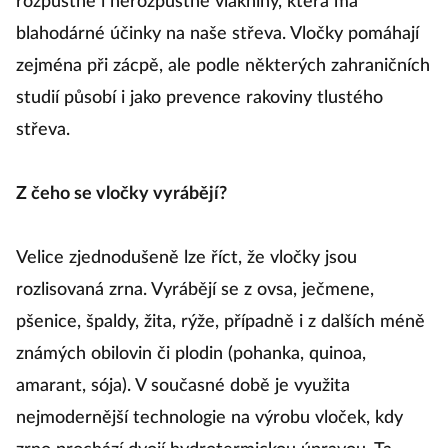
rozpustné i nerozpustné vlákniny, která má
blahodárné účinky na naše střeva. Vločky pomáhají
zejména při zácpě, ale podle některých zahraničních
studií působí i jako prevence rakoviny tlustého
střeva.
Z čeho se vločky vyrábějí?
Velice zjednodušeně lze říct, že vločky jsou
rozlisovaná zrna. Vyrábějí se z ovsa, ječmene,
pšenice, špaldy, žita, rýže, případně i z dalších méně
známých obilovin či plodin (pohanka, quinoa,
amarant, sója). V současné době je využita
nejmodernější technologie na výrobu vloček, kdy