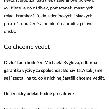
nevzdávejte. Zahustí třeba zeleninové polévky,
využijete je do nádivek, pomazánek, masových
rolád, bramboráků, do zeleninových i sladkých
pokrmů, opražené a pomleté nahradí v pečivu
oříšky.
Co chceme vědět
O vločkách hodně ví Michaela Ryglová, odborná
garantka výživy za společnost Bonavita. A tak jsme
se jí zeptali na to, co o nich nejčastěji chceme vědět.
Umí vločky udělat hodně pro zdraví?