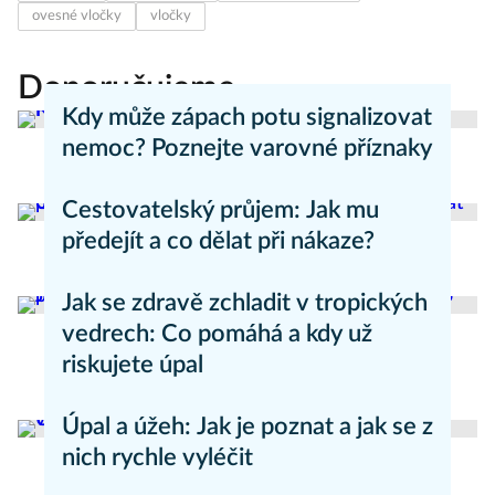
ovesné vločky
vločky
Doporučujeme
Kdy může zápach potu signalizovat
nemoc? Poznejte varovné příznaky
Aneta Valešová
Zdraví - články
Cestovatelský průjem: Jak mu
předejít a co dělat při nákaze?
Aneta Valešová
Zdraví - články
Jak se zdravě zchladit v tropických
vedrech: Co pomáhá a kdy už
riskujete úpal
Pavla Skurovcová
Zdravý životní styl
Úpal a úžeh: Jak je poznat a jak se z
nich rychle vyléčit