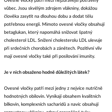
Ovesné vločky patří mezi nejzdravější potraviny
vůbec. Jsou skvělým zdrojem vlákniny, dokážou
člověka zasytit na dlouhou dobu a dodat tělu
potřebnou energii. Mimoto ovesné vločky obsahují
betaglukan, který napomáhá snižovat špatný
cholesterol LDL. Snížení cholesterolu LDL ulevuje
při srdečních chorobách a zánětech. Pozitivní vliv
mají ovesné vločky také při posilování imunity.
Je v nich obsaženo hodně důležitých látek?
Ovesné vločky patří mezi jedny z nejvíce nutričně
hodnotných obilovin. Vynikají obsahem kvalitních
bílkovin, komplexních sacharidů a navíc obsahují