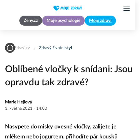
Ženy.cz
Moje psychologie
Moje zdraví
MojeZdravi.cz
Zdravý životní styl
Oblíbené vločky k snídani: Jsou
opravdu tak zdravé?
Marie Hejlová
·
3. května 2021
14:00
Nasypete do misky ovesné vločky, zalijete je
mlékem nebo jogurtem, přihodíte pár kousků