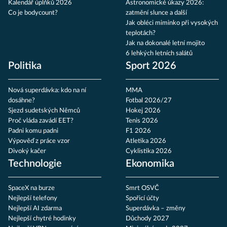
Kalendář úplňků 2026
Astronomické úkazy 2026:
Co je bodycount?
zatmění slunce a další
Jak obléci miminko při vysokých
teplotách?
Jak na dokonalé letní mojito
6 lehkých letních salátů
Politika
Sport 2026
Nová superdávka: kdo na ní
MMA
dosáhne?
Fotbal 2026/27
Sjezd sudetských Němců
Hokej 2026
Proč vláda zavádí EET?
Tenis 2026
Padni komu padni
F1 2026
Výpověď z práce vzor
Atletika 2026
Divoký kačer
Cyklistika 2026
Technologie
Ekonomika
SpaceX na burze
Smrt OSVČ
Nejlepší telefony
Spořicí účty
Nejlepší AI zdarma
Superdávka – změny
Nejlepší chytré hodinky
Důchody 2027