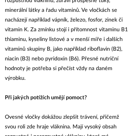
rozpustnou vlákninu, zdraví prospěšné tuky,
minerální látky a řadu vitaminů. Ve vločkách se
nacházejí například vápník, železo, fosfor, zinek či
vitamin K. Za zmínku stojí i přítomnost vitaminu B1
thiaminu, kyseliny listové a v menší míře i dalších
vitaminů skupiny B, jako například riboflavin (B2),
niacin (B3) nebo pyridoxin (B6). Přesné nutriční
hodnoty je potřeba si přečíst vždy na daném
výrobku.
Při jakých potížích umějí pomoct?
Ovesné vločky dokážou zlepšit trávení, přičemž
svou roli zde hraje vláknina. Mají vysoký obsah