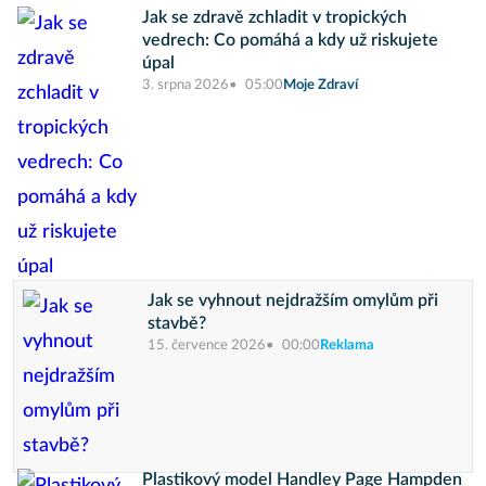
Jak se zdravě zchladit v tropických
vedrech: Co pomáhá a kdy už riskujete
úpal
3. srpna 2026
05:00
Moje Zdraví
Jak se vyhnout nejdražším omylům při
stavbě?
15. července 2026
00:00
Reklama
Plastikový model Handley Page Hampden