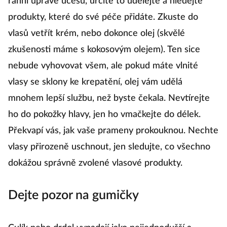
ranní úpravě účesu, určitě to udělejte a hledejte
produkty, které do své péče přidáte. Zkuste do
vlasů vetřít krém, nebo dokonce olej (skvělé
zkušenosti máme s kokosovým olejem). Ten sice
nebude vyhovovat všem, ale pokud máte vlnité
vlasy se sklony ke krepatění, olej vám udělá
mnohem lepší službu, než byste čekala. Nevtírejte
ho do pokožky hlavy, jen ho vmačkejte do délek.
Překvapí vás, jak vaše prameny prokouknou. Nechte
vlasy přirozeně uschnout, jen sledujte, co všechno
dokážou správně zvolené vlasové produkty.
Dejte pozor na gumičky