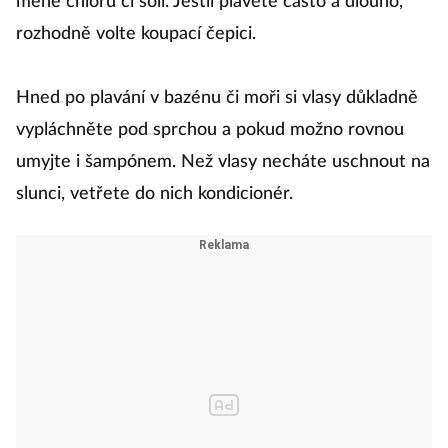
méně chlóru či soli. Jestli plavete často a dlouho,
rozhodně volte koupací čepici.
Hned po plavání v bazénu či moři si vlasy důkladně
vypláchněte pod sprchou a pokud možno rovnou
umyjte i šampónem. Než vlasy necháte uschnout na
slunci, vetřete do nich kondicionér.