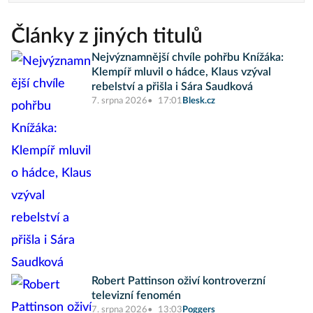
Články z jiných titulů
Nejvýznamnější chvíle pohřbu Knížáka:
Klempíř mluvil o hádce, Klaus vzýval
rebelství a přišla i Sára Saudková
7. srpna 2026
17:01
Blesk.cz
Robert Pattinson oživí kontroverzní
televizní fenomén
7. srpna 2026
13:03
Poggers