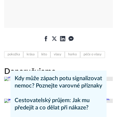
pokožka
krása
léto
vlasy
horko
péče o vlasy
Doporučujeme
Kdy může zápach potu signalizovat
nemoc? Poznejte varovné příznaky
Aneta Valešová
Zdraví - články
Cestovatelský průjem: Jak mu
předejít a co dělat při nákaze?