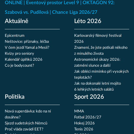
ONLINE
Eventový prostor Level 9
OKTAGON 92:
Szabová vs. Pudilová
Chance Liga 2026/27
Aktuálně
Léto 2026
Epicentrum
Karlovarský filmový festival
Neštovice: příznaky, léčba
2026
V čem jezdí Yamal a Mesii?
Znamení, že jste potkali někoho
Kvízy pro seniory
z minulého života
Kalendář úplňků 2026
Astronomické úkazy 2026:
Co je bodycount?
zatmění slunce a další
Jak obléci miminko při vysokých
teplotách?
Jak na dokonalé letní mojito
6 lehkých letních salátů
Politika
Sport 2026
Nová superdávka: kdo na ní
MMA
dosáhne?
Fotbal 2026/27
Sjezd sudetských Němců
Hokej 2026
Proč vláda zavádí EET?
Tenis 2026