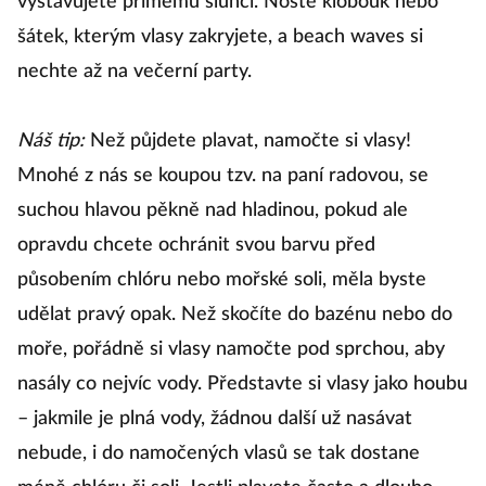
vystavujete přímému slunci. Noste klobouk nebo
šátek, kterým vlasy zakryjete, a beach waves si
nechte až na večerní party.
Náš tip:
Než půjdete plavat, namočte si vlasy!
Mnohé z nás se koupou tzv. na paní radovou, se
suchou hlavou pěkně nad hladinou, pokud ale
opravdu chcete ochránit svou barvu před
působením chlóru nebo mořské soli, měla byste
udělat pravý opak. Než skočíte do bazénu nebo do
moře, pořádně si vlasy namočte pod sprchou, aby
nasály co nejvíc vody. Představte si vlasy jako houbu
– jakmile je plná vody, žádnou další už nasávat
nebude, i do namočených vlasů se tak dostane