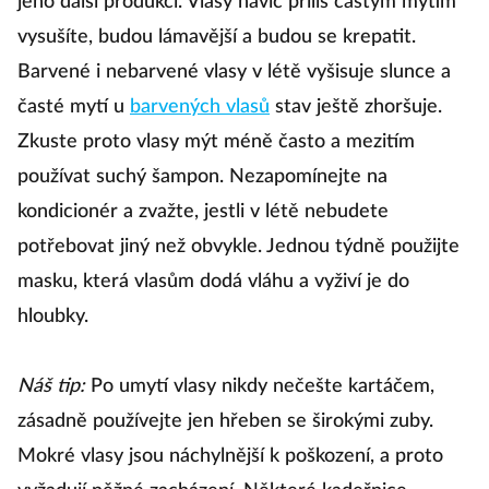
jeho další produkci. Vlasy navíc příliš častým mytím
vysušíte, budou lámavější a budou se krepatit.
Barvené i nebarvené vlasy v létě vyšisuje slunce a
časté mytí u
barvených vlasů
stav ještě zhoršuje.
Zkuste proto vlasy mýt méně často a mezitím
používat suchý šampon. Nezapomínejte na
kondicionér a zvažte, jestli v létě nebudete
potřebovat jiný než obvykle. Jednou týdně použijte
masku, která vlasům dodá vláhu a vyživí je do
hloubky.
Náš tip:
Po umytí vlasy nikdy nečešte kartáčem,
zásadně používejte jen hřeben se širokými zuby.
Mokré vlasy jsou náchylnější k poškození, a proto