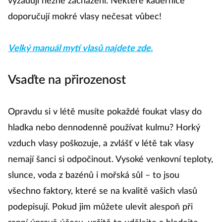
vyžadují něžné zacházení. Některé kadeřnice
doporučují mokré vlasy nečesat vůbec!
Velký manuál mytí vlasů najdete zde.
Vsaďte na přirozenost
Opravdu si v létě musíte pokaždé foukat vlasy do
hladka nebo dennodenně používat kulmu? Horký
vzduch vlasy poškozuje, a zvlášť v létě tak vlasy
nemají šanci si odpočinout. Vysoké venkovní teploty,
slunce, voda z bazénů i mořská sůl – to jsou
všechno faktory, které se na kvalitě vašich vlasů
podepisují. Pokud jim můžete ulevit alespoň při