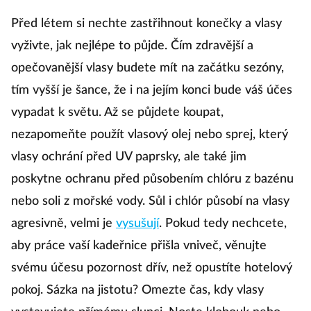
Před létem si nechte zastřihnout konečky a vlasy
vyživte, jak nejlépe to půjde. Čím zdravější a
opečovanější vlasy budete mít na začátku sezóny,
tím vyšší je šance, že i na jejím konci bude váš účes
vypadat k světu. Až se půjdete koupat,
nezapomeňte použít vlasový olej nebo sprej, který
vlasy ochrání před UV paprsky, ale také jim
poskytne ochranu před působením chlóru z bazénu
nebo soli z mořské vody. Sůl i chlór působí na vlasy
agresivně, velmi je
vysušují
. Pokud tedy nechcete,
aby práce vaší kadeřnice přišla vniveč, věnujte
svému účesu pozornost dřív, než opustíte hotelový
pokoj. Sázka na jistotu? Omezte čas, kdy vlasy