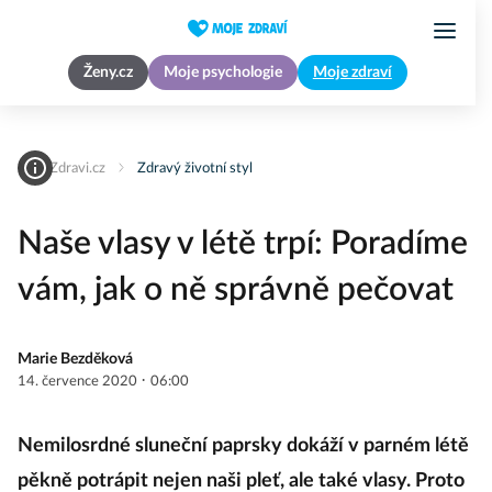
Ženy.cz
Moje psychologie
Moje zdraví
MojeZdravi.cz
Zdravý životní styl
Naše vlasy v létě trpí: Poradíme
vám, jak o ně správně pečovat
Marie Bezděková
·
14. července 2020
06:00
Nemilosrdné sluneční paprsky dokáží v parném létě
pěkně potrápit nejen naši pleť, ale také vlasy. Proto