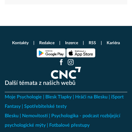
Kontakty
Redakce
Inzerce
RSS
Kariéra
Další témata z našich webů
Moje Psychologie
Blesk Tlapky
Hráči na Blesku
iSport
Fantasy
Spotřebitelské testy
Blesku
Nemovitosti
Psychologika - podcast rozbíjející
psychologické mýty
Fotbalové přestupy