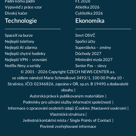
Padni komu padni
F1 2026
Výpověď z práce vzor
Atletika 2026
Divoký kačer
Cyklistika 2026
Technologie
Ekonomika
SpaceX na burze
Smrt OSVČ
Nejlepší telefony
Spořicí účty
Nejlepší AI zdarma
Superdávka – změny
Nejlepší chytré hodinky
Důchody 2027
Nejlepší VPN – srovnání
Minimální mzda 2027
Netflix filmy a seriály
Senior Pas – slevy
© 2001 - 2026 Copyright
CZECH NEWS CENTER a.s.
se sídlem náměstí Marie Schmolkové 3493/1, 100 00 Praha 10 -
Strašnice, IČO: 02346826, zapsána v OR, sp.zn. B 19490 a dodavatelé
obsahu
Autorská práva k publikovaným materiálům
Podmínky pro užívání služby informační společnosti
Informace o zpracování osobních údajů
Cookies
Nastavení soukromí
Vlastnická struktura
Jednotná kontaktní místa / Single Points of Contact
Povinně zveřejňované informace