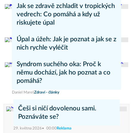
Aneta Valešová
Zdraví - články
Jak se zdravě zchladit v tropických
vedrech: Co pomáhá a kdy už
riskujete úpal
Pavla Skurovcová
Zdravý životní styl
Úpal a úžeh: Jak je poznat a jak se z
nich rychle vyléčit
Kateřina Erbsová
Zdravý životní styl
Syndrom suchého oka: Proč k
němu dochází, jak ho poznat a co
pomáhá?
Daniel Mareš
Zdraví - články
Češi si ničí dovolenou sami.
Poznáváte se?
29. května 2026
00:00
Reklama