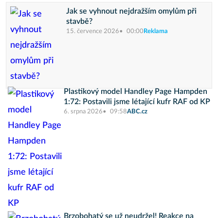
Jak se vyhnout nejdražším omylům při
stavbě?
15. července 2026
00:00
Reklama
Plastikový model Handley Page Hampden
1:72: Postavili jsme létající kufr RAF od KP
6. srpna 2026
09:58
ABC.cz
Brzobohatý se už neudržel! Reakce na