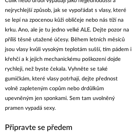
Culík nebo drdol vypadají jako nejjednodušší a
nejrychlejší způsob, jak se vypořádat s vlasy, které
se lepí na zpocenou kůži obličeje nebo nás tíží na
krku. Ano, ale je tu jedno velké ALE. Dejte pozor na
příliš těsně utažené účesy. Během letních měsíců
jsou vlasy kvůli vysokým teplotám sušší, tím pádem i
křehčí a k jejich mechanickému poškození dojde
rychleji, než byste čekala. Vyhněte se také
gumičkám, které vlasy potrhají, dejte přednost
volně zapleteným copům nebo drdůlkům
upevněným jen sponkami. Sem tam uvolněný
pramen vypadá sexy.
Připravte se předem