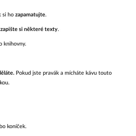
 si ho
zapamatujte
.
a
zapište si některé texty
.
 knihovny.
ěláte.
Pokud jste pravák a mícháte kávu touto
kou.
o koníček.