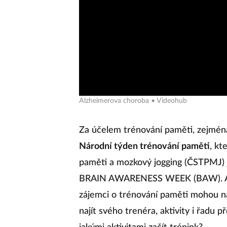
Alzheimerova choroba • Videohub
Za účelem trénování paměti, zejmén
Národní týden trénování paměti
, kt
paměti a mozkový jogging (ČSTPMJ) 
BRAIN AWARENESS WEEK (BAW). Avša
zájemci o trénování paměti mohou n
najít svého trenéra, aktivity i řadu 