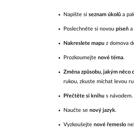
Napište si
seznam úkolů
a pak
Poslechněte si novou
píseň
Nakreslete mapu
z domova do
Prozkoumejte
nové téma
.
Změna způsobu, jakým něco d
rukou, zkuste míchat levou ru
Přečtěte si knihu
s návodem.
Naučte se
nový jazyk
.
Vyzkoušejte
nové řemeslo
neb