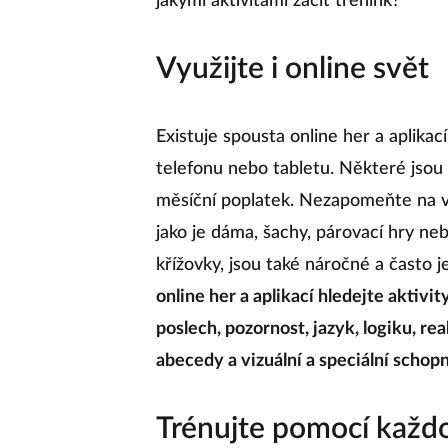
jakými aktivitami začít trénink?
Využijte i online svět
Existuje spousta online her a aplikac
telefonu nebo tabletu. Některé jsou
měsíční poplatek. Nezapomeňte na v
jako je dáma, šachy, párovací hry neb
křížovky, jsou také náročné a často 
online her a aplikací hledejte aktivi
poslech, pozornost, jazyk, logiku, re
abecedy a vizuální a speciální schopn
Trénujte pomocí každo