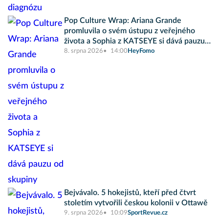
Pop Culture Wrap: Ariana Grande
promluvila o svém ústupu z veřejného
života a Sophia z KATSEYE si dává pauzu
od skupiny
8. srpna 2026
14:00
HeyFomo
Bejvávalo. 5 hokejistů, kteří před čtvrt
stoletím vytvořili českou kolonii v Ottawě
9. srpna 2026
10:09
SportRevue.cz