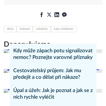
dieta
hubnutí
celebrity
kate middeton
Doporučujeme
Kdy může zápach potu signalizovat
nemoc? Poznejte varovné příznaky
Aneta Valešová
Zdraví - články
Cestovatelský průjem: Jak mu
předejít a co dělat při nákaze?
Aneta Valešová
Zdraví - články
Úpal a úžeh: Jak je poznat a jak se z
nich rychle vyléčit