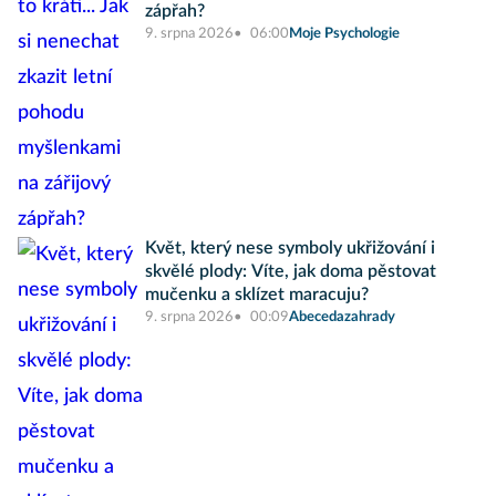
zápřah?
9. srpna 2026
06:00
Moje Psychologie
Květ, který nese symboly ukřižování i
skvělé plody: Víte, jak doma pěstovat
mučenku a sklízet maracuju?
9. srpna 2026
00:09
Abecedazahrady