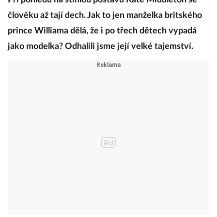
Při pohledu na štíhlou postavu Kate Middleton se
člověku až tají dech. Jak to jen manželka britského
prince Williama dělá, že i po třech dětech vypadá
jako modelka? Odhalili jsme její velké tajemství.