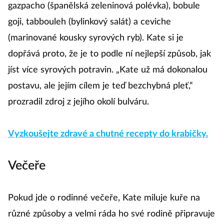
gazpacho (španělská zeleninová polévka), bobule
goji, tabbouleh (bylinkový salát) a ceviche
(marinované kousky syrových ryb). Kate si je
dopřává proto, že je to podle ní nejlepší způsob, jak
jíst více syrových potravin. „Kate už má dokonalou
postavu, ale jejím cílem je teď bezchybná pleť,“
prozradil zdroj z jejího okolí bulváru.
Vyzkoušejte zdravé a chutné recepty do krabičky.
Večeře
Pokud jde o rodinné večeře, Kate miluje kuře na
různé způsoby a velmi ráda ho své rodině připravuje