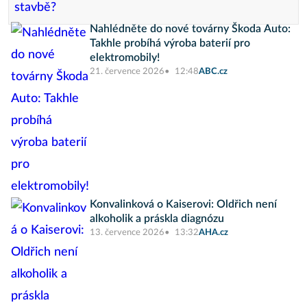
Nahlédněte do nové továrny Škoda Auto:
Takhle probíhá výroba baterií pro
elektromobily!
21. července 2026
12:48
ABC.cz
Konvalinková o Kaiserovi: Oldřich není
alkoholik a práskla diagnózu
13. července 2026
13:32
AHA.cz