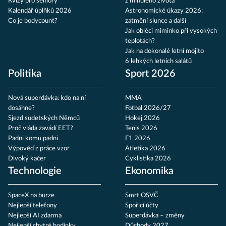
Kvízy pro seniory
z minulého života
Kalendář úplňků 2026
Astronomické úkazy 2026:
Co je bodycount?
zatmění slunce a další
Jak obléci miminko při vysokých
teplotách?
Jak na dokonalé letní mojito
6 lehkých letních salátů
Politika
Sport 2026
Nová superdávka: kdo na ní
MMA
dosáhne?
Fotbal 2026/27
Sjezd sudetských Němců
Hokej 2026
Proč vláda zavádí EET?
Tenis 2026
Padni komu padni
F1 2026
Výpověď z práce vzor
Atletika 2026
Divoký kačer
Cyklistika 2026
Technologie
Ekonomika
SpaceX na burze
Smrt OSVČ
Nejlepší telefony
Spořicí účty
Nejlepší AI zdarma
Superdávka – změny
Nejlepší chytré hodinky
Důchody 2027