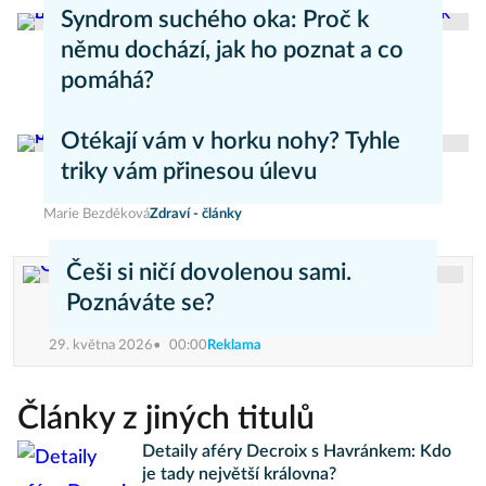
Kateřina Erbsová
Zdravý životní styl
Syndrom suchého oka: Proč k
němu dochází, jak ho poznat a co
pomáhá?
Daniel Mareš
Zdraví - články
Otékají vám v horku nohy? Tyhle
triky vám přinesou úlevu
Marie Bezděková
Zdraví - články
Češi si ničí dovolenou sami.
Poznáváte se?
29. května 2026
00:00
Reklama
Články z jiných titulů
Detaily aféry Decroix s Havránkem: Kdo
je tady největší královna?