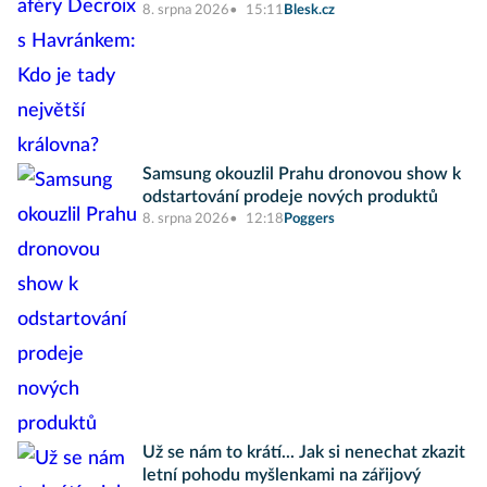
8. srpna 2026
15:11
Blesk.cz
Samsung okouzlil Prahu dronovou show k
odstartování prodeje nových produktů
8. srpna 2026
12:18
Poggers
Už se nám to krátí... Jak si nenechat zkazit
letní pohodu myšlenkami na zářijový