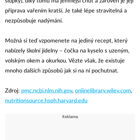
slupky), díky tomu má jemnější chuť a zároveň je její
příprava vařením kratší. Je také lépe stravitelná a
nezpůsobuje nadýmání.
Možná si teď vzpomenete na jediný recept, který
nabízely školní jídelny – čočka na kyselo s uzeným,
volským okem a okurkou. Vězte však, že existuje
mnoho dalších způsobů jak si na ní pochutnat.
Zdroj:
pmc.ncbi.nlm.nih.gov
,
onlinelibrary.wiley.com
,
nutritionsource.hsph.harvard.edu