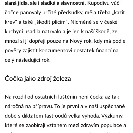
slaná jídla, ale i sladká a slavnostní.
Kupodivu vůči
čočce panovaly určité předsudky, měla třeba „kazit
krev“ a také „škodit plicím“. Nicméně se v české
kuchyni usadila natrvalo a je jen k naší škodě, že
mnozí si ji dopřejí pouze na Nový rok, kdy má podle
pověry zajistit konzumentovi dostatek financí na
celý následující rok.
Čočka jako zdroj železa
Na rozdíl od ostatních luštěnin není čočka až tak
náročná na přípravu. To je první a v naší uspěchané
době s diktátem fastfoodů velká výhoda. Výzkumy,
které se zaobírají vztahem mezi zdravím populace a