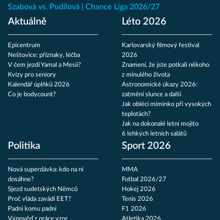
Szabová vs. Pudilová
Chance Liga 2026/27
Aktuálně
Léto 2026
Epicentrum
Karlovarský filmový festival
Neštovice: příznaky, léčba
2026
V čem jezdí Yamal a Mesii?
Znamení, že jste potkali někoho
Kvízy pro seniory
z minulého života
Kalendář úplňků 2026
Astronomické úkazy 2026:
Co je bodycount?
zatmění slunce a další
Jak obléci miminko při vysokých
teplotách?
Jak na dokonalé letní mojito
6 lehkých letních salátů
Politika
Sport 2026
Nová superdávka: kdo na ní
MMA
dosáhne?
Fotbal 2026/27
Sjezd sudetských Němců
Hokej 2026
Proč vláda zavádí EET?
Tenis 2026
Padni komu padni
F1 2026
Výpověď z práce vzor
Atletika 2026