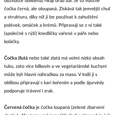
obzvláště oblíbená) říkají urad dal. Je to vlastně
čočka černá, ale oloupaná. Získává tak jemnější chuť
a strukturu, díky níž ji lze používat k zahuštění
polévek, omáček a krémů. Připravují se z ní také
(společně s rýží) knedlíčky vařené v páře nebo
koláčky.
Čočka žlutá
nebo také zlatá má velmi nízký obsah
tuku, zato více bílkovin a ve vegetariánské kuchyni
může být hlavní náhražkou za maso. V Indii ji s
oblibou připravují s kari kořením a podle ájurvédy
podporuje trávení i zrak.
Červená čočka
je čočka loupaná (zelené zbarvení