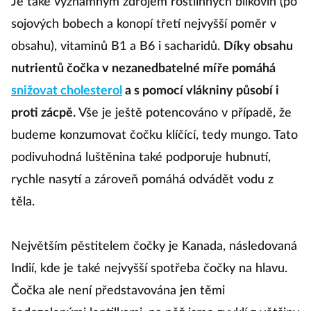
Je také významným zdrojem rostlinných bílkovin (po
sojových bobech a konopí třetí nejvyšší poměr v
obsahu), vitaminů B1 a B6 i sacharidů.
Díky obsahu
nutrientů čočka v nezanedbatelné míře pomáhá
snižovat cholesterol
a s pomocí vlákniny působí i
proti zácpě.
Vše je ještě potencováno v případě, že
budeme konzumovat čočku klíčící, tedy mungo. Tato
podivuhodná luštěnina také podporuje hubnutí,
rychle nasytí a zároveň pomáhá odvádět vodu z
těla.
Největším pěstitelem čočky je Kanada, následovaná
Indií, kde je také nejvyšší spotřeba čočky na hlavu.
Čočka ale není představována jen těmi