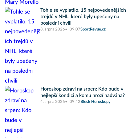
Tohle se vyplatilo. 15 nejpovedenějších
trejdů v NHL, které byly upečeny na
poslední chvíli
8. srpna 2026
09:07
SportRevue.cz
Horoskop zdraví na srpen: Kdo bude v
nejlepší kondici a komu hrozí nadváha?
4. srpna 2026
09:42
Blesk Horoskopy