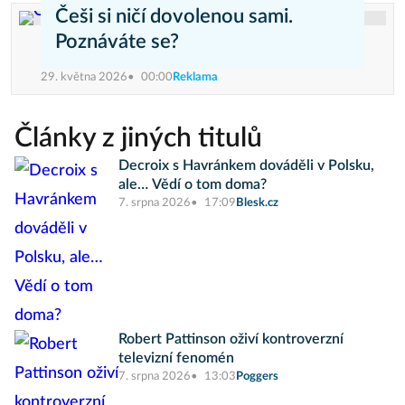
Češi si ničí dovolenou sami.
Poznáváte se?
29. května 2026
00:00
Reklama
Články z jiných titulů
Decroix s Havránkem dováděli v Polsku,
ale… Vědí o tom doma?
7. srpna 2026
17:09
Blesk.cz
Robert Pattinson oživí kontroverzní
televizní fenomén
7. srpna 2026
13:03
Poggers