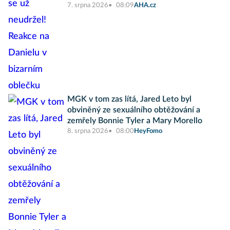
7. srpna 2026
08:09
AHA.cz
MGK v tom zas lítá, Jared Leto byl
obviněný ze sexuálního obtěžování a
zemřely Bonnie Tyler a Mary Morello
8. srpna 2026
08:00
HeyFomo