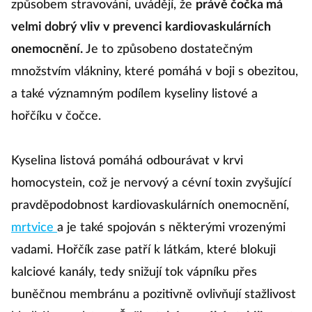
způsobem stravování, uvádějí, že
právě čočka má
velmi dobrý vliv v prevenci kardiovaskulárních
onemocnění.
Je to způsobeno dostatečným
množstvím vlákniny, které pomáhá v boji s obezitou,
a také významným podílem kyseliny listové a
hořčíku v čočce.
Kyselina listová pomáhá odbourávat v krvi
homocystein, což je nervový a cévní toxin zvyšující
pravděpodobnost kardiovaskulárních onemocnění,
mrtvice
a je také spojován s některými vrozenými
vadami. Hořčík zase patří k látkám, které blokuji
kalciové kanály, tedy snižují tok vápníku přes
buněčnou membránu a pozitivně ovlivňují stažlivost