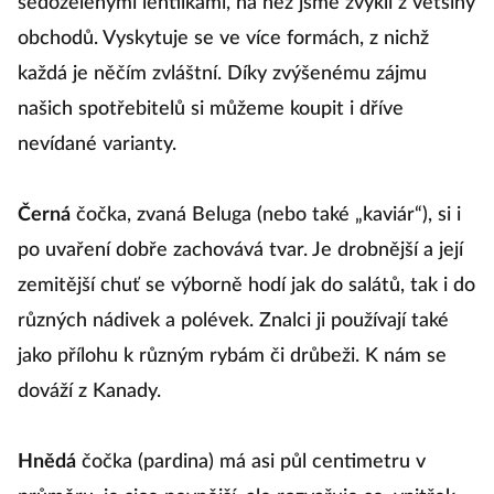
šedozelenými lentilkami, na něž jsme zvyklí z většiny
obchodů. Vyskytuje se ve více formách, z nichž
každá je něčím zvláštní. Díky zvýšenému zájmu
našich spotřebitelů si můžeme koupit i dříve
nevídané varianty.
Černá
čočka, zvaná Beluga (nebo také „kaviár“), si i
po uvaření dobře zachovává tvar. Je drobnější a její
zemitější chuť se výborně hodí jak do salátů, tak i do
různých nádivek a polévek. Znalci ji používají také
jako přílohu k různým rybám či drůbeži. K nám se
dováží z Kanady.
Hnědá
čočka (pardina) má asi půl centimetru v