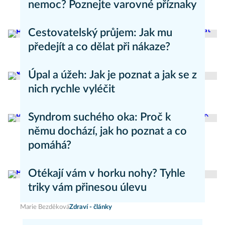
nemoc? Poznejte varovné příznaky
Aneta Valešová
Zdraví - články
Cestovatelský průjem: Jak mu
předejít a co dělat při nákaze?
Aneta Valešová
Zdraví - články
Úpal a úžeh: Jak je poznat a jak se z
nich rychle vyléčit
Kateřina Erbsová
Zdravý životní styl
Syndrom suchého oka: Proč k
němu dochází, jak ho poznat a co
pomáhá?
Daniel Mareš
Zdraví - články
Otékají vám v horku nohy? Tyhle
triky vám přinesou úlevu
Marie Bezděková
Zdraví - články