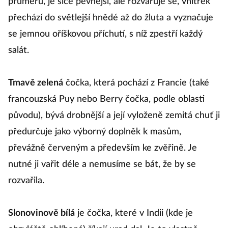
průměru, je sice pevnější, ale rozvařuje se, vnitřek
přechází do světlejší hnědé až do žluta a vyznačuje
se jemnou oříškovou příchutí, s níž zpestří každý
salát.
Tmavě zelená
čočka, která pochází z Francie (také
francouzská Puy nebo Berry čočka, podle oblasti
původu), bývá drobnější a její vyloženě zemitá chuť ji
předurčuje jako výborný doplněk k masům,
převážně červeným a především ke zvěřině. Je
nutné ji vařit déle a nemusíme se bát, že by se
rozvařila.
Slonovinově bílá
je čočka, které v Indii (kde je