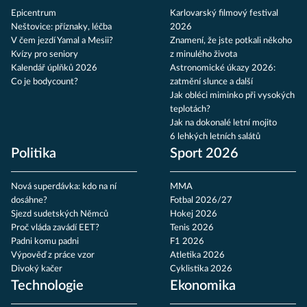
Epicentrum
Karlovarský filmový festival
Neštovice: příznaky, léčba
2026
V čem jezdí Yamal a Mesii?
Znamení, že jste potkali někoho
Kvízy pro seniory
z minulého života
Kalendář úplňků 2026
Astronomické úkazy 2026:
Co je bodycount?
zatmění slunce a další
Jak obléci miminko při vysokých
teplotách?
Jak na dokonalé letní mojito
6 lehkých letních salátů
Politika
Sport 2026
Nová superdávka: kdo na ní
MMA
dosáhne?
Fotbal 2026/27
Sjezd sudetských Němců
Hokej 2026
Proč vláda zavádí EET?
Tenis 2026
Padni komu padni
F1 2026
Výpověď z práce vzor
Atletika 2026
Divoký kačer
Cyklistika 2026
Technologie
Ekonomika