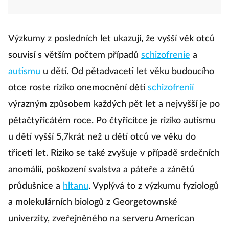
Výzkumy z posledních let ukazují, že vyšší věk otců
souvisí s větším počtem případů
schizofrenie
a
autismu
u dětí. Od pětadvaceti let věku budoucího
otce roste riziko onemocnění dětí
schizofrenií
výrazným způsobem každých pět let a nejvyšší je po
pětačtyřicátém roce. Po čtyřicítce je riziko autismu
u dětí vyšší 5,7krát než u dětí otců ve věku do
třiceti let. Riziko se také zvyšuje v případě srdečních
anomálií, poškození svalstva a páteře a zánětů
průdušnice a
hltanu
. Vyplývá to z výzkumu fyziologů
a molekulárních biologů z Georgetownské
univerzity, zveřejněného na serveru American