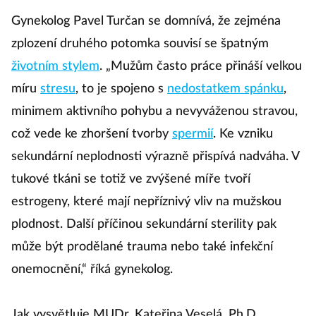
Gynekolog Pavel Turčan se domnívá, že zejména
zplození druhého potomka souvisí se špatným
životním stylem
. „Mužům často práce přináší velkou
míru
stresu
, to je spojeno s
nedostatkem spánku
,
minimem aktivního pohybu a nevyváženou stravou,
což vede ke zhoršení tvorby
spermií
. Ke vzniku
sekundární neplodnosti výrazně přispívá nadváha. V
tukové tkáni se totiž ve zvýšené míře tvoří
estrogeny, které mají nepříznivý vliv na mužskou
plodnost. Další příčinou sekundární sterility pak
může být prodělané trauma nebo také infekční
onemocnění,“ říká gynekolog.
Jak vysvětluje MUDr. Kateřina Veselá, Ph.D.,