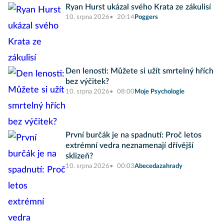
Ryan Hurst ukázal svého Krata ze zákulisí
10. srpna 2026
20:14
Poggers
Den lenosti: Můžete si užít smrtelný hřích
bez výčitek?
10. srpna 2026
08:00
Moje Psychologie
První burčák je na spadnutí: Proč letos
extrémní vedra neznamenají dřívější
sklizeň?
10. srpna 2026
00:03
Abecedazahrady