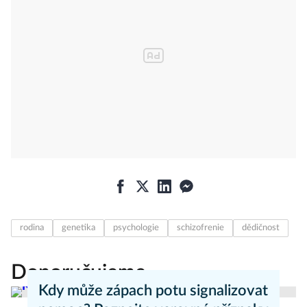
rodina
genetika
psychologie
schizofrenie
dědičnost
Doporučujeme
Kdy může zápach potu signalizovat