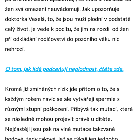
žen svá omezení neuvědomují. Jak upozorňuje
doktorka Veselá, to, že jsou muži plodní v podstatě
celý život, je vede k pocitu, že jim na rozdíl od žen
při odkládání rodičovství do pozdního věku nic
nehrozí.
O tom, jak lidé podceňují neplodnost, čtěte zde.
Kromě již zmíněných rizik jde přitom o to, že s
každým rokem navíc se ale vytvářejí spermie s
různými stupni poškození. Přibývá tak mutací, které
se následně mohou projevit právě u dítěte.
Nejčastěji jsou pak na vině mutace takzvaně
bodové, tedy takové, jež se týkají jen jednoho