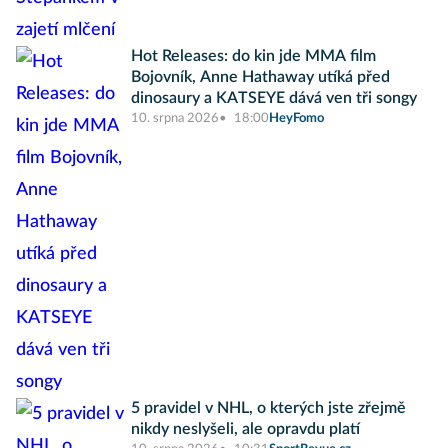
Hot Releases: do kin jde MMA film
Bojovník, Anne Hathaway utíká před
dinosaury a KATSEYE dává ven tři songy
10. srpna 2026
18:00
HeyFomo
5 pravidel v NHL, o kterých jste zřejmě
nikdy neslyšeli, ale opravdu platí