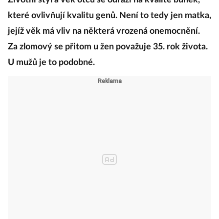
Životní styl a věk otců se odráží na kvalitě buněk,
které ovlivňují kvalitu genů. Není to tedy jen matka,
jejíž věk má vliv na některá vrozená onemocnění.
Za zlomový se přitom u žen považuje 35. rok života.
U mužů je to podobné.