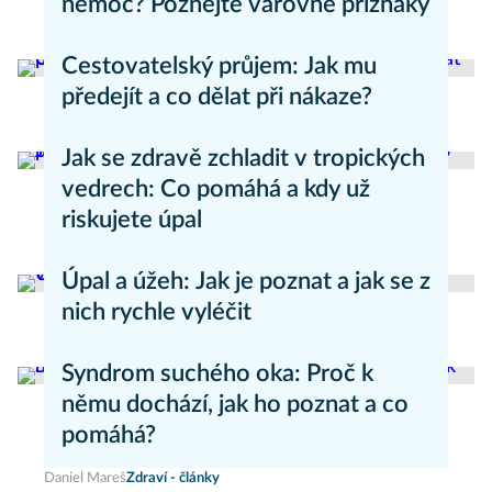
nemoc? Poznejte varovné příznaky
Aneta Valešová
Zdraví - články
Cestovatelský průjem: Jak mu
předejít a co dělat při nákaze?
Aneta Valešová
Zdraví - články
Jak se zdravě zchladit v tropických
vedrech: Co pomáhá a kdy už
riskujete úpal
Pavla Skurovcová
Zdravý životní styl
Úpal a úžeh: Jak je poznat a jak se z
nich rychle vyléčit
Kateřina Erbsová
Zdravý životní styl
Syndrom suchého oka: Proč k
němu dochází, jak ho poznat a co
pomáhá?
Daniel Mareš
Zdraví - články