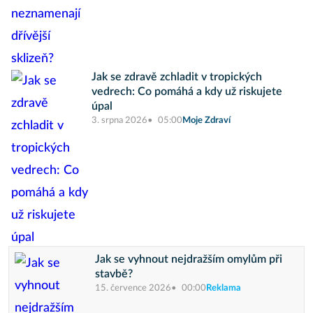
Jak se zdravě zchladit v tropických
vedrech: Co pomáhá a kdy už riskujete
úpal
3. srpna 2026
05:00
Moje Zdraví
Jak se vyhnout nejdražším omylům při
stavbě?
15. července 2026
00:00
Reklama