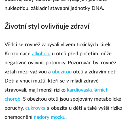
nukleotidu, základní stavební jednotky DNA.
Životní styl ovlivňuje zdraví
Vědci se rovněž zabývali vlivem toxických látek.
Konzumace
alkoholu
u otců před početím může
negativně ovlivnit potomky. Pozorován byl rovněž
vztah mezi výživou a
obezitou
otců a zdravím dětí.
Děti a vnuci mužů, kteří se v mládí zdravě
stravovali, mají menší riziko
kardiovaskulárních
chorob
. S obezitou otců jsou spojovány metabolické
poruchy,
cukrovka
a obezita u dětí a také vyšší riziko
onemocnění
nádory mozku
.