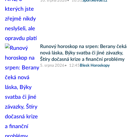
10. srpna 2026
10:31
SportRevue.cz
Runový horoskop na srpen: Berany čeká
nová láska, Býky svatba či jiné závazky,
Štíry dočasná krize a finanční problémy
5. srpna 2026
12:45
Blesk Horoskopy