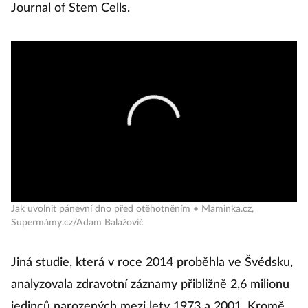
Journal of Stem Cells.
Jak uvolnit pánevní dno před otěhotněním • Maminka.cz,
Supermámy.cz/Adam Balažovič
Jiná studie, která v roce 2014 proběhla ve Švédsku,
analyzovala zdravotní záznamy přibližně 2,6 milionu
jedinců narozených mezi lety 1973 a 2001. Kromě