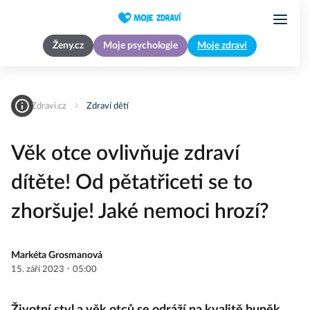
Ženy.cz
Moje psychologie
Moje zdraví
MojeZdravi.cz
Zdraví dětí
Věk otce ovlivňuje zdraví
dítěte! Od pětatřiceti se to
zhoršuje! Jaké nemoci hrozí?
Markéta Grosmanová
·
15. září 2023
05:00