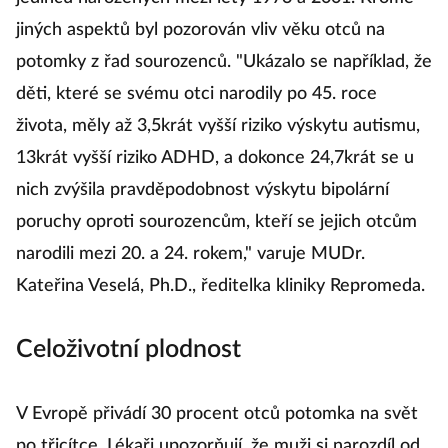
jiných aspektů byl pozorován vliv věku otců na
potomky z řad sourozenců. "Ukázalo se například, že
děti, které se svému otci narodily po 45. roce
života, měly až 3,5krát vyšší riziko výskytu autismu,
13krát vyšší riziko ADHD, a dokonce 24,7krát se u
nich zvýšila pravděpodobnost výskytu bipolární
poruchy oproti sourozencům, kteří se jejich otcům
narodili mezi 20. a 24. rokem," varuje MUDr.
Kateřina Veselá, Ph.D., ředitelka kliniky Repromeda.
Celoživotní plodnost
V Evropě přivádí 30 procent otců potomka na svět
po třicítce. Lékaři upozorňují, že muži si narozdíl od