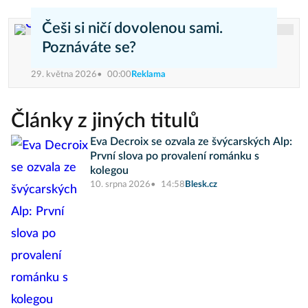
Češi si ničí dovolenou sami.
Poznáváte se?
29. května 2026
00:00
Reklama
Články z jiných titulů
Eva Decroix se ozvala ze švýcarských Alp:
První slova po provalení románku s
kolegou
10. srpna 2026
14:58
Blesk.cz