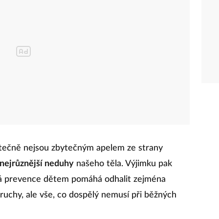
utečně nejsou zbytečným apelem ze strany
 nejrůznější neduhy
našeho těla. Výjimku pak
elná prevence dětem pomáhá odhalit zejména
poruchy, ale vše, co dospělý nemusí při běžných