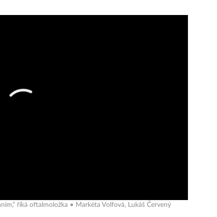
áním,“ říká oftalmoložka • Markéta Volfová, Lukáš Červený