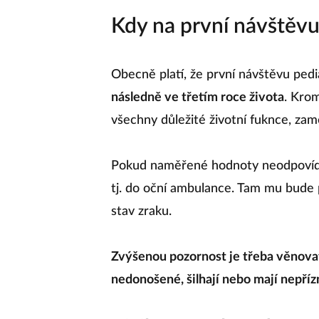
Kdy na první návštěv
Obecně platí, že první návštěvu ped
následně ve třetím roce života
. Krom
všechny důležité životní fuknce, zamě
Pokud naměřené hodnoty neodpovídají
tj. do oční ambulance. Tam mu bude 
stav zraku.
Zvýšenou pozornost je třeba věnovat
nedonošené, šilhají nebo mají nepří