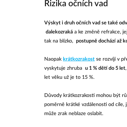
Rizika očních vad
Výskyt i druh očních vad se také odví
dalekozraká
a ke změně refrakce, jej
tak na blízko,
postupně dochází až k
Naopak
krátkozrakost
se rozvíjí v p
vyskytuje zhruba
u 1 % dětí do 5 let
let věku už je to 15 %.
Důvody krátkozrakosti mohou být růz
poměrně krátké vzdálenosti od cíle, 
může zrak neblaze oslabit.