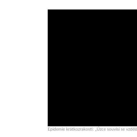
Epidemie krátkozrakosti: „Úzce souvisí se vzděl