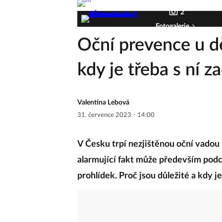
2
Fotogalerie
Oční prevence u dě
kdy je třeba s ní za
Valentina Lebová
·
31. července 2023
14:00
V Česku trpí nezjištěnou oční vadou 
alarmující fakt může především pod
prohlídek. Proč jsou důležité a kdy je