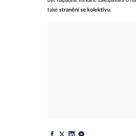
být nápadné mrkání, zakopávání o ná
také
stranění se kolektivu
.