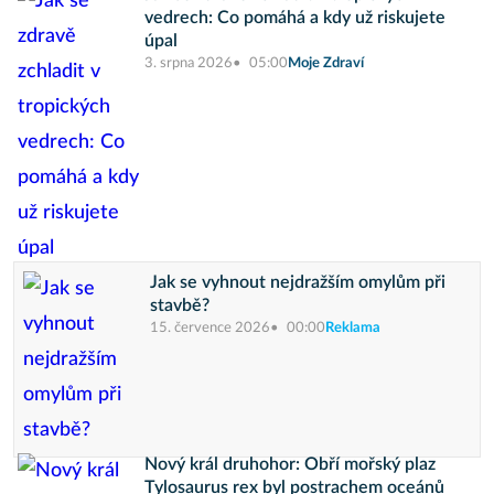
vedrech: Co pomáhá a kdy už riskujete
úpal
3. srpna 2026
05:00
Moje Zdraví
Jak se vyhnout nejdražším omylům při
stavbě?
15. července 2026
00:00
Reklama
Nový král druhohor: Obří mořský plaz
Tylosaurus rex byl postrachem oceánů