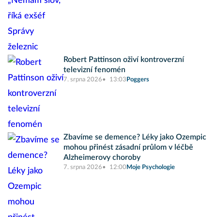
Robert Pattinson oživí kontroverzní
televizní fenomén
7. srpna 2026
13:03
Poggers
Zbavíme se demence? Léky jako Ozempic
mohou přinést zásadní průlom v léčbě
Alzheimerovy choroby
7. srpna 2026
12:00
Moje Psychologie