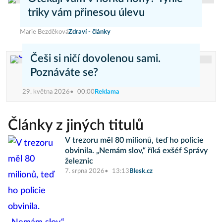
triky vám přinesou úlevu
Marie Bezděková
Zdraví - články
Češi si ničí dovolenou sami.
Poznáváte se?
29. května 2026
00:00
Reklama
Články z jiných titulů
V trezoru měl 80 milionů, teď ho policie
obvinila. „Nemám slov,“ říká exšéf Správy
železnic
7. srpna 2026
13:13
Blesk.cz