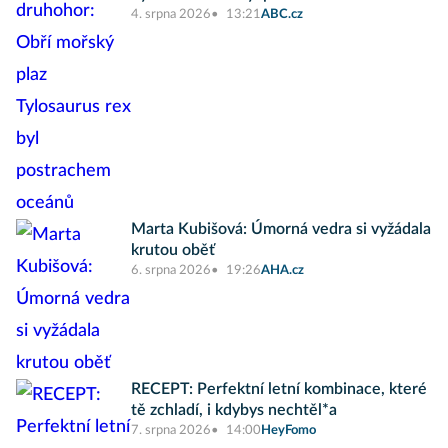
4. srpna 2026
13:21
ABC.cz
Marta Kubišová: Úmorná vedra si vyžádala
krutou oběť
6. srpna 2026
19:26
AHA.cz
RECEPT: Perfektní letní kombinace, které
tě zchladí, i kdybys nechtěl*a
7. srpna 2026
14:00
HeyFomo