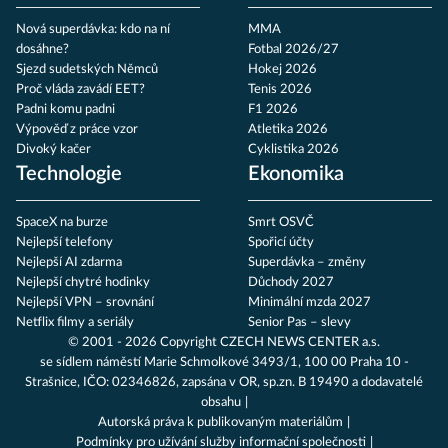
Nová superdávka: kdo na ní
MMA
dosáhne?
Fotbal 2026/27
Sjezd sudetských Němců
Hokej 2026
Proč vláda zavádí EET?
Tenis 2026
Padni komu padni
F1 2026
Výpověď z práce vzor
Atletika 2026
Divoký kačer
Cyklistika 2026
Technologie
Ekonomika
SpaceX na burze
Smrt OSVČ
Nejlepší telefony
Spořicí účty
Nejlepší AI zdarma
Superdávka – změny
Nejlepší chytré hodinky
Důchody 2027
Nejlepší VPN – srovnání
Minimální mzda 2027
Netflix filmy a seriály
Senior Pas – slevy
© 2001 - 2026 Copyright
CZECH NEWS CENTER a.s.
se sídlem náměstí Marie Schmolkové 3493/1, 100 00 Praha 10 -
Strašnice, IČO: 02346826, zapsána v OR, sp.zn. B 19490 a dodavatelé
obsahu
Autorská práva k publikovaným materiálům
Podmínky pro užívání služby informační společnosti