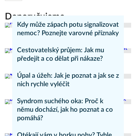
Doporučujeme
Kdy může zápach potu signalizovat
nemoc? Poznejte varovné příznaky
Aneta Valešová
Zdraví - články
Cestovatelský průjem: Jak mu
předejít a co dělat při nákaze?
Aneta Valešová
Zdraví - články
Úpal a úžeh: Jak je poznat a jak se z
nich rychle vyléčit
Kateřina Erbsová
Zdravý životní styl
Syndrom suchého oka: Proč k
němu dochází, jak ho poznat a co
pomáhá?
Daniel Mareš
Zdraví - články
Otékají vám v horku nohy? Tyhle