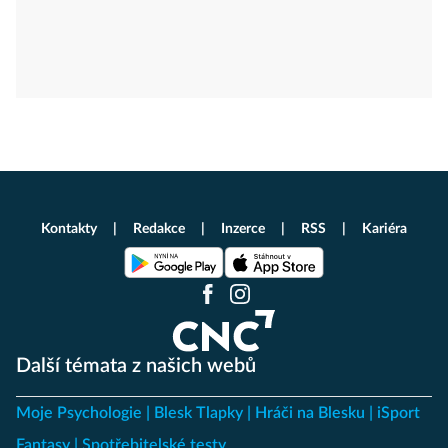
Kontakty
Redakce
Inzerce
RSS
Kariéra
Další témata z našich webů
Moje Psychologie
Blesk Tlapky
Hráči na Blesku
iSport
Fantasy
Spotřebitelské testy