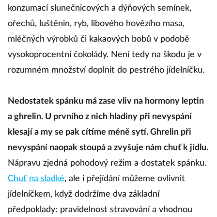
konzumací slunečnicových a dýňových semínek,
ořechů, luštěnin, ryb, libového hovězího masa,
mléčných výrobků či kakaových bobů v podobě
vysokoprocentní čokolády. Není tedy na škodu je v
rozumném množství doplnit do pestrého jídelníčku.
Nedostatek spánku má zase vliv na hormony leptin
a ghrelin. U prvního z nich hladiny při nevyspání
klesají a my se pak cítíme méně sytí. Ghrelin při
nevyspání naopak stoupá a zvyšuje nám chuť k jídlu.
Nápravu zjedná pohodový režim a dostatek spánku.
Chuť na sladké
, ale i přejídání můžeme ovlivnit
jídelníčkem, když dodržíme dva základní
předpoklady: pravidelnost stravování a vhodnou