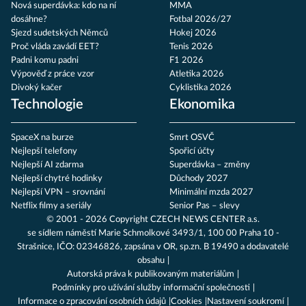
Nová superdávka: kdo na ní
MMA
dosáhne?
Fotbal 2026/27
Sjezd sudetských Němců
Hokej 2026
Proč vláda zavádí EET?
Tenis 2026
Padni komu padni
F1 2026
Výpověď z práce vzor
Atletika 2026
Divoký kačer
Cyklistika 2026
Technologie
Ekonomika
SpaceX na burze
Smrt OSVČ
Nejlepší telefony
Spořicí účty
Nejlepší AI zdarma
Superdávka – změny
Nejlepší chytré hodinky
Důchody 2027
Nejlepší VPN – srovnání
Minimální mzda 2027
Netflix filmy a seriály
Senior Pas – slevy
© 2001 - 2026 Copyright
CZECH NEWS CENTER a.s.
se sídlem náměstí Marie Schmolkové 3493/1, 100 00 Praha 10 -
Strašnice, IČO: 02346826, zapsána v OR, sp.zn. B 19490 a dodavatelé
obsahu
Autorská práva k publikovaným materiálům
Podmínky pro užívání služby informační společnosti
Informace o zpracování osobních údajů
Cookies
Nastavení soukromí