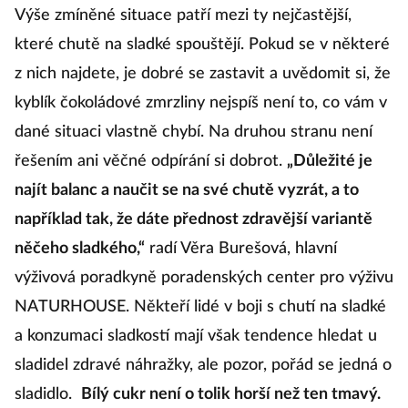
Výše zmíněné situace patří mezi ty nejčastější,
které chutě na sladké spouštějí. Pokud se v některé
z nich najdete, je dobré se zastavit a uvědomit si, že
kyblík čokoládové zmrzliny nejspíš není to, co vám v
dané situaci vlastně chybí. Na druhou stranu není
řešením ani věčné odpírání si dobrot.
„Důležité je
najít balanc a naučit se na své chutě vyzrát, a to
například tak, že dáte přednost zdravější variantě
něčeho sladkého,“
radí Věra Burešová, hlavní
výživová poradkyně poradenských center pro výživu
NATURHOUSE. Někteří lidé v boji s chutí na sladké
a konzumaci sladkostí mají však tendence hledat u
sladidel zdravé náhražky, ale pozor, pořád se jedná o
sladidlo.
Bílý cukr není o tolik horší než ten tmavý.