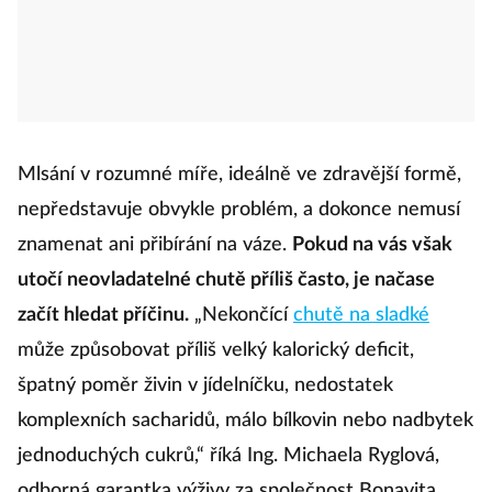
Mlsání v rozumné míře, ideálně ve zdravější formě,
nepředstavuje obvykle problém, a dokonce nemusí
znamenat ani přibírání na váze.
Pokud na vás však
utočí neovladatelné chutě příliš často, je načase
začít hledat příčinu.
„Nekončící
chutě na sladké
může způsobovat příliš velký kalorický deficit,
špatný poměr živin v jídelníčku, nedostatek
komplexních sacharidů, málo bílkovin nebo nadbytek
jednoduchých cukrů,“ říká Ing. Michaela Ryglová,
odborná garantka výživy za společnost Bonavita.