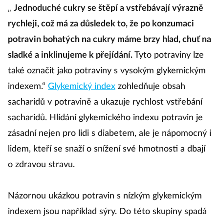
„
Jednoduché cukry se štěpí a vstřebávají výrazně
rychleji, což má za důsledek to, že po konzumaci
potravin bohatých na cukry máme brzy hlad, chuť na
sladké a inklinujeme k přejídání.
Tyto potraviny lze
také označit jako potraviny s vysokým glykemickým
indexem.“
Glykemický index
zohledňuje obsah
sacharidů v potravině a ukazuje rychlost vstřebání
sacharidů. Hlídání glykemického indexu potravin je
zásadní nejen pro lidi s diabetem, ale je nápomocný i
lidem, kteří se snaží o snížení své hmotnosti a dbají
o zdravou stravu.
Názornou ukázkou potravin s nízkým glykemickým
indexem jsou například sýry. Do této skupiny spadá