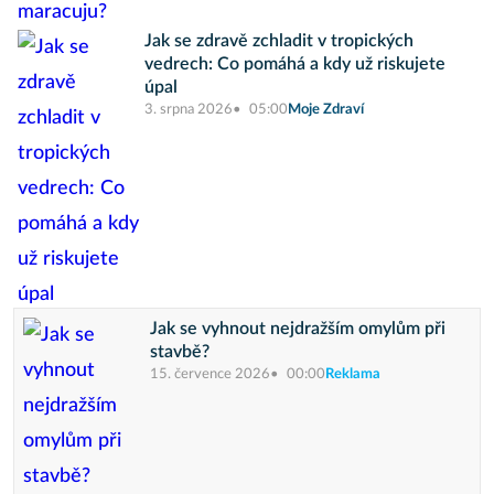
Jak se zdravě zchladit v tropických
vedrech: Co pomáhá a kdy už riskujete
úpal
3. srpna 2026
05:00
Moje Zdraví
Jak se vyhnout nejdražším omylům při
stavbě?
15. července 2026
00:00
Reklama