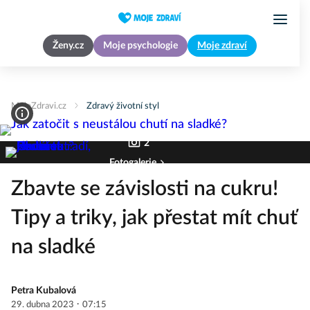
Ženy.cz
Moje psychologie
Moje zdraví
MojeZdravi.cz
Zdravý životní styl
2
Fotogalerie
Zbavte se závislosti na cukru!
Tipy a triky, jak přestat mít chuť
na sladké
Petra Kubalová
·
29. dubna 2023
07:15