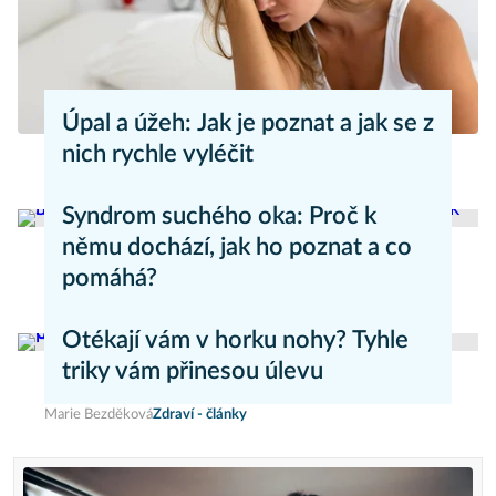
Úpal a úžeh: Jak je poznat a jak se z
nich rychle vyléčit
Kateřina Erbsová
Zdravý životní styl
Syndrom suchého oka: Proč k
němu dochází, jak ho poznat a co
pomáhá?
Daniel Mareš
Zdraví - články
Otékají vám v horku nohy? Tyhle
triky vám přinesou úlevu
Marie Bezděková
Zdraví - články