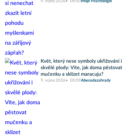
9. srpna 2026
06:00
Moje Psychologie
Květ, který nese symboly ukřižování i
skvělé plody: Víte, jak doma pěstovat
mučenku a sklízet maracuju?
9. srpna 2026
00:09
Abecedazahrady