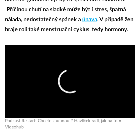
Příčinou chutí na sladké může být i stres, špatná
nálada, nedostatečný spánek a
únava
. V případě žen
hraje roli také menstruační cyklus, tedy hormony.
Podcast Restart: Chcete zhubnout? Havlíček radí, jak na to •
Videohub