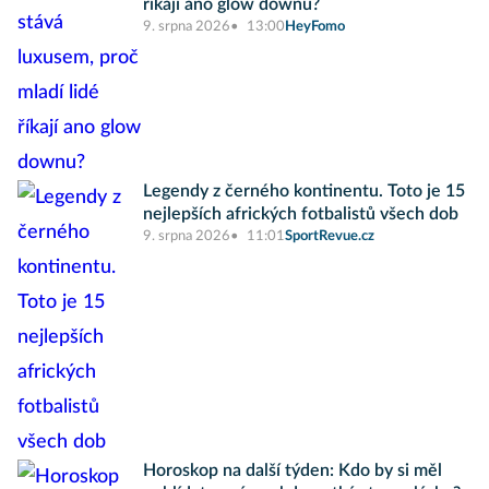
říkají ano glow downu?
9. srpna 2026
13:00
HeyFomo
Legendy z černého kontinentu. Toto je 15
nejlepších afrických fotbalistů všech dob
9. srpna 2026
11:01
SportRevue.cz
Horoskop na další týden: Kdo by si měl