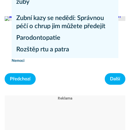
zuby
Péče o zuby
Zubní kazy se nedědí: Správnou
péčí o chrup jim můžete předejít
Parodontopatie
Péče o zuby
Rozštěp rtu a patra
Nemoci
Nemoci
Předchozí
Další