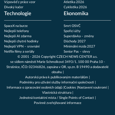
Výpověď z práce vzor
Atletika 2026
Divoký kačer
Cyklistika 2026
Technologie
Ekonomika
SpaceX na burze
Smrt OSVČ
Nejlepší telefony
Spořicí účty
Nejlepší AI zdarma
Superdávka – změny
Nejlepší chytré hodinky
Důchody 2027
Nejlepší VPN – srovnání
Minimální mzda 2027
Netflix filmy a seriály
Senior Pas – slevy
© 2001 - 2026 Copyright
CZECH NEWS CENTER a.s.
se sídlem náměstí Marie Schmolkové 3493/1, 100 00 Praha 10 -
Strašnice, IČO: 02346826, zapsána v OR, sp.zn. B 19490 a dodavatelé
obsahu
Autorská práva k publikovaným materiálům
Podmínky pro užívání služby informační společnosti
Informace o zpracování osobních údajů
Cookies
Nastavení soukromí
Vlastnická struktura
Jednotná kontaktní místa / Single Points of Contact
Povinně zveřejňované informace