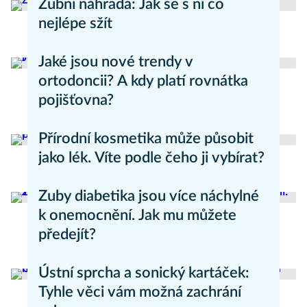
Zubní náhrada: Jak se s ní co
nejlépe sžít
Péče o zuby
Jaké jsou nové trendy v
ortodoncii? A kdy platí rovnátka
pojišťovna?
Zdravý životní styl
Přírodní kosmetika může působit
jako lék. Víte podle čeho ji vybírat?
Přírodní medicína
Zuby diabetika jsou více náchylné
k onemocnění. Jak mu můžete
předejít?
Zdravý životní styl
Ústní sprcha a sonický kartáček:
Tyhle věci vám možná zachrání