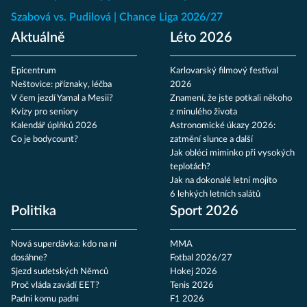
Szabová vs. Pudilová
Chance Liga 2026/27
Aktuálně
Léto 2026
Epicentrum
Karlovarský filmový festival
Neštovice: příznaky, léčba
2026
V čem jezdí Yamal a Mesii?
Znamení, že jste potkali někoho
Kvízy pro seniory
z minulého života
Kalendář úplňků 2026
Astronomické úkazy 2026:
Co je bodycount?
zatmění slunce a další
Jak obléci miminko při vysokých
teplotách?
Jak na dokonalé letní mojito
6 lehkých letních salátů
Politika
Sport 2026
Nová superdávka: kdo na ní
MMA
dosáhne?
Fotbal 2026/27
Sjezd sudetských Němců
Hokej 2026
Proč vláda zavádí EET?
Tenis 2026
Padni komu padni
F1 2026