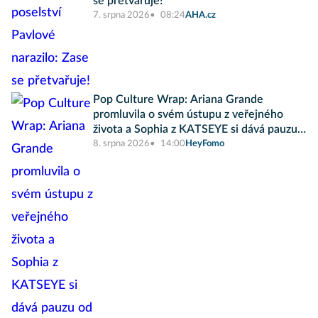
se přetvařuje!
7. srpna 2026
08:24
AHA.cz
Pop Culture Wrap: Ariana Grande
promluvila o svém ústupu z veřejného
života a Sophia z KATSEYE si dává pauzu
od skupiny
8. srpna 2026
14:00
HeyFomo