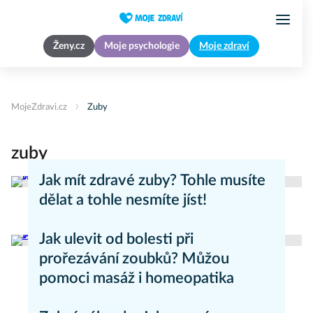
Ženy.cz
Moje psychologie
Moje zdraví
MojeZdravi.cz
Zuby
zuby
Jak mít zdravé zuby? Tohle musíte
dělat a tohle nesmíte jíst!
Péče o zuby
Jak ulevit od bolesti při
prořezávání zoubků? Můžou
pomoci masáž i homeopatika
Péče o zuby