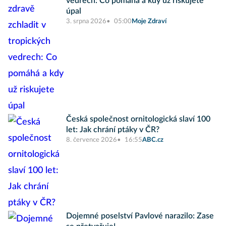
vedrech: Co pomáhá a kdy už riskujete
úpal
3. srpna 2026
05:00
Moje Zdraví
Česká společnost ornitologická slaví 100
let: Jak chrání ptáky v ČR?
8. července 2026
16:55
ABC.cz
Dojemné poselství Pavlové narazilo: Zase