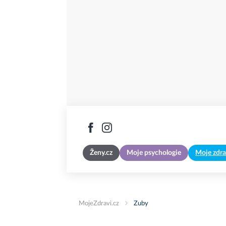
Ženy.cz
Moje psychologie
Moje zdra
MojeZdravi.cz
Zuby