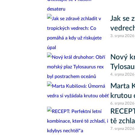
Jak se 
vedrech
3. srpna 2026
Nový kr
Tylosau
4. srpna 2026
Marta K
krutou 
6. srpna 2026
RECEPT:
tě zchl
7. srpna 2026