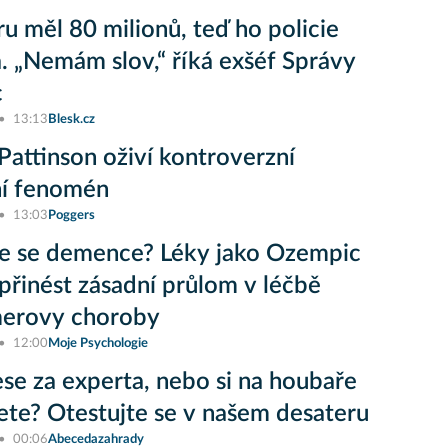
ru měl 80 milionů, teď ho policie
a. „Nemám slov,“ říká exšéf Správy
c
13:13
Blesk.cz
Pattinson oživí kontroverzní
ní fenomén
13:03
Poggers
e se demence? Léky jako Ozempic
řinést zásadní průlom v léčbě
merovy choroby
12:00
Moje Psychologie
lese za experta, nebo si na houbaře
jete? Otestujte se v našem desateru
00:06
Abecedazahrady