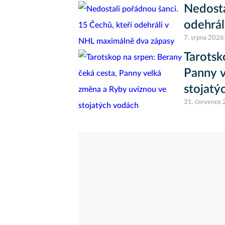
Nedosta
odehrál
7. srpna 2026
Tarotsk
Panny v
stojatý
31. července