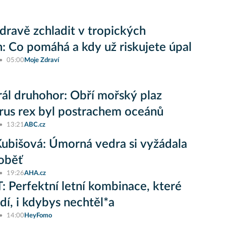
zdravě zchladit v tropických
: Co pomáhá a kdy už riskujete úpal
05:00
Moje Zdraví
ál druhohor: Obří mořský plaz
rus rex byl postrachem oceánů
13:21
ABC.cz
ubišová: Úmorná vedra si vyžádala
oběť
19:26
AHA.cz
 Perfektní letní kombinace, které
adí, i kdybys nechtěl*a
14:00
HeyFomo