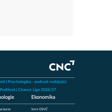
sti
Psychologika - podcast rozbíjející
Pudilová
Chance Liga 2026/27
ologie
Ekonomika
a burze
Smrt OSVČ