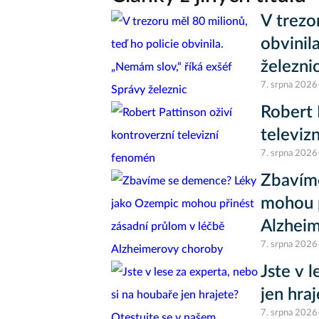
V trezo
obvinil
železni
7. srpna 2026
Robert 
televiz
7. srpna 2026
Zbavím
mohou p
Alzhei
7. srpna 2026
Jste v 
jen hra
7. srpna 2026