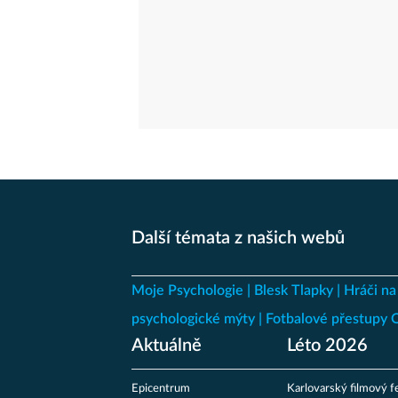
Další témata z našich webů
Moje Psychologie
Blesk Tlapky
Hráči na
psychologické mýty
Fotbalové přestupy
Aktuálně
Léto 2026
Epicentrum
Karlovarský filmový fe