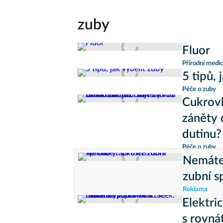
zuby
Fluor
Přírodní medic
5 tipů, 
Péče o zuby
Cukrovk
záněty 
dutinu?
Péče o zuby
Nemáte 
zubní s
Reklama
Elektri
s rovná