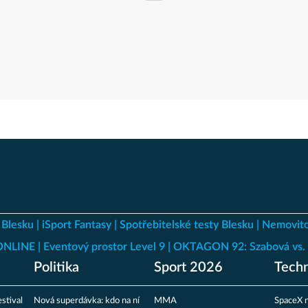
 Blesku
iSport Fantasy
Spotřebitelské testy Blesku
Nemovito
 ONLINE
Eventový prostor Level 9
OKTAGON 92: Szabová vs. 
Politika
Sport 2026
Techn
stival
Nová superdávka: kdo na ní
MMA
SpaceX n