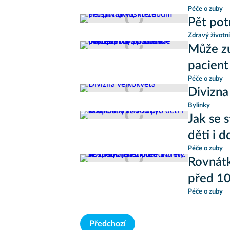
Péče o zuby
Pět pot
Zdravý životní
Může z
pacient
Péče o zuby
Divizna
Bylinky
Jak se 
děti i 
Péče o zuby
Rovnátk
před 10
Péče o zuby
Předchozí