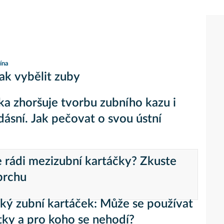
ína
jak vybělit zuby
a zhoršuje tvorbu zubního kazu i
dásní. Jak pečovat o svou ústní
rádi mezizubní kartáčky? Zkuste
prchu
cký zubní kartáček: Může se používat
tky a pro koho se nehodí?