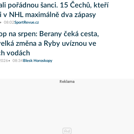
li pořádnou šanci. 15 Čechů, kteří
i v NHL maximálně dva zápasy
08:02
SportRevue.cz
op na srpen: Berany čeká cesta,
elká změna a Ryby uvíznou ve
ch vodách
 2026
08:34
Blesk Horoskopy