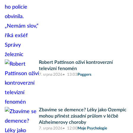
Robert Pattinson oživí kontroverzní
televizní fenomén
7. srpna 2026
13:03
Poggers
Zbavíme se demence? Léky jako Ozempic
mohou přinést zásadní průlom v léčbě
Alzheimerovy choroby
7. srpna 2026
12:00
Moje Psychologie