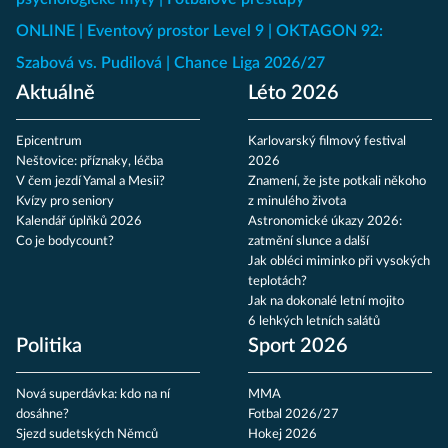
ONLINE
Eventový prostor Level 9
OKTAGON 92:
Szabová vs. Pudilová
Chance Liga 2026/27
Aktuálně
Léto 2026
Epicentrum
Karlovarský filmový festival
Neštovice: příznaky, léčba
2026
V čem jezdí Yamal a Mesii?
Znamení, že jste potkali někoho
Kvízy pro seniory
z minulého života
Kalendář úplňků 2026
Astronomické úkazy 2026:
Co je bodycount?
zatmění slunce a další
Jak obléci miminko při vysokých
teplotách?
Jak na dokonalé letní mojito
6 lehkých letních salátů
Politika
Sport 2026
Nová superdávka: kdo na ní
MMA
dosáhne?
Fotbal 2026/27
Sjezd sudetských Němců
Hokej 2026