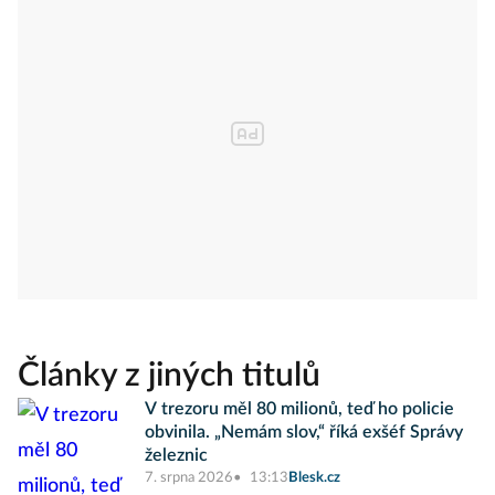
Články z jiných titulů
V trezoru měl 80 milionů, teď ho policie
obvinila. „Nemám slov,“ říká exšéf Správy
železnic
7. srpna 2026
13:13
Blesk.cz