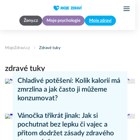
Ženy.cz
Moje psychologie
Moje zdraví
MojeZdravi.cz
Zdravé tuky
zdravé tuky
Chladivé potěšení: Kolik kalorií má
zmrzlina a jak často ji můžeme
konzumovat?
Hubnutí
Vánočka třikrát jinak: Jak si
pochutnat bez lepku či vajec a
přitom dodržet zásady zdravého