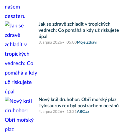
Jak se zdravě zchladit v tropických
vedrech: Co pomáhá a kdy už riskujete
úpal
3. srpna 2026
05:00
Moje Zdraví
Nový král druhohor: Obří mořský plaz
Tylosaurus rex byl postrachem oceánů
4. srpna 2026
13:21
ABC.cz