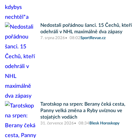
Nedostali pořádnou šanci. 15 Čechů, kteří
odehráli v NHL maximálně dva zápasy
7. srpna 2026
08:02
SportRevue.cz
Tarotskop na srpen: Berany čeká cesta,
Panny velká změna a Ryby uvíznou ve
stojatých vodách
31. července 2026
08:34
Blesk Horoskopy