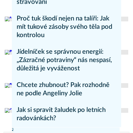
stravování
Zdravý životní styl
Proč tuk škodí nejen na talíři: Jak
mít tukové zásoby svého těla pod
kontrolou
Zdravý životní styl
Jídelníček se správnou energií:
„Zázračné potraviny“ nás nespasí,
důležitá je vyváženost
Zdravý životní styl
Chcete zhubnout? Pak rozhodně
ne podle Angeliny Jolie
Zdravý životní styl
Jak si spravit žaludek po letních
radovánkách?
Zdraví - články