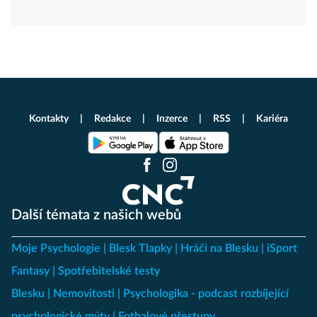
Kontakty
Redakce
Inzerce
RSS
Kariéra
Další témata z našich webů
Moje Psychologie
Blesk Tlapky
Hráči na Blesku
iSport
Fantasy
Spotřebitelské testy
Blesku
Nemovitosti
Psychologika - podcast rozbíjející
psychologické mýty
Fotbalové přestupy