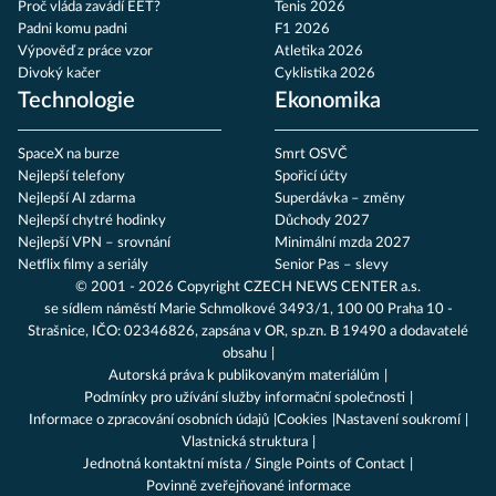
Proč vláda zavádí EET?
Tenis 2026
Padni komu padni
F1 2026
Výpověď z práce vzor
Atletika 2026
Divoký kačer
Cyklistika 2026
Technologie
Ekonomika
SpaceX na burze
Smrt OSVČ
Nejlepší telefony
Spořicí účty
Nejlepší AI zdarma
Superdávka – změny
Nejlepší chytré hodinky
Důchody 2027
Nejlepší VPN – srovnání
Minimální mzda 2027
Netflix filmy a seriály
Senior Pas – slevy
© 2001 - 2026 Copyright
CZECH NEWS CENTER a.s.
se sídlem náměstí Marie Schmolkové 3493/1, 100 00 Praha 10 -
Strašnice, IČO: 02346826, zapsána v OR, sp.zn. B 19490 a dodavatelé
obsahu
Autorská práva k publikovaným materiálům
Podmínky pro užívání služby informační společnosti
Informace o zpracování osobních údajů
Cookies
Nastavení soukromí
Vlastnická struktura
Jednotná kontaktní místa / Single Points of Contact
Povinně zveřejňované informace