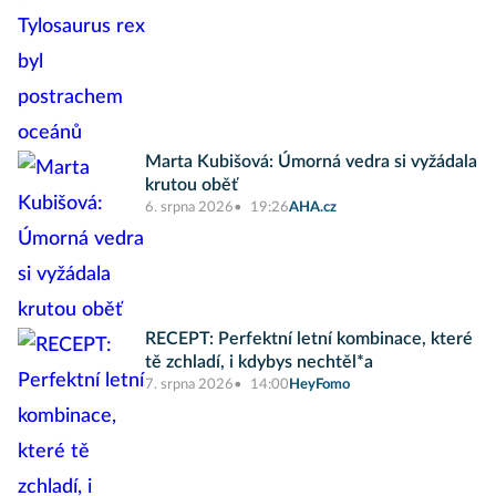
Marta Kubišová: Úmorná vedra si vyžádala
krutou oběť
6. srpna 2026
19:26
AHA.cz
RECEPT: Perfektní letní kombinace, které
tě zchladí, i kdybys nechtěl*a
7. srpna 2026
14:00
HeyFomo