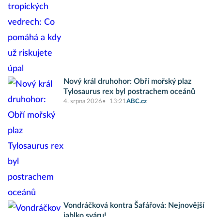
Nový král druhohor: Obří mořský plaz
Tylosaurus rex byl postrachem oceánů
4. srpna 2026
13:21
ABC.cz
Vondráčková kontra Šafářová: Nejnovější
jablko sváru!