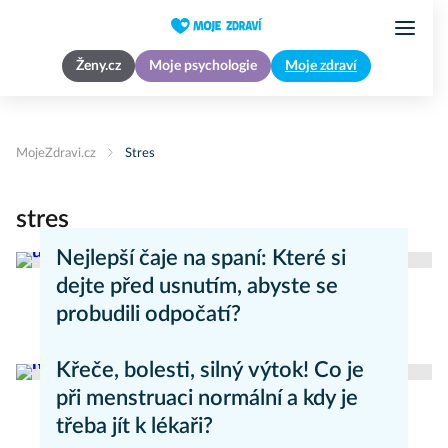
Ženy.cz
Moje psychologie
Moje zdraví
MojeZdravi.cz
Stres
stres
Nejlepší čaje na spaní: Které si
dejte před usnutím, abyste se
probudili odpočatí?
Přírodní medicína
Křeče, bolesti, silný výtok! Co je
při menstruaci normální a kdy je
třeba jít k lékaři?