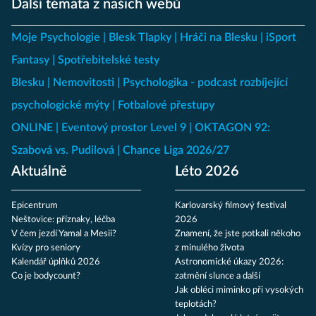
Další témata z našich webů
Moje Psychologie
Blesk Tlapky
Hráči na Blesku
iSport
Fantasy
Spotřebitelské testy
Blesku
Nemovitosti
Psychologika - podcast rozbíjející
psychologické mýty
Fotbalové přestupy
ONLINE
Eventový prostor Level 9
OKTAGON 92:
Szabová vs. Pudilová
Chance Liga 2026/27
Aktuálně
Léto 2026
Epicentrum
Karlovarský filmový festival
Neštovice: příznaky, léčba
2026
V čem jezdí Yamal a Mesii?
Znamení, že jste potkali někoho
Kvízy pro seniory
z minulého života
Kalendář úplňků 2026
Astronomické úkazy 2026:
Co je bodycount?
zatmění slunce a další
Jak obléci miminko při vysokých
teplotách?