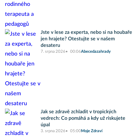
Jste v lese za experta, nebo si na houbaře
jen hrajete? Otestujte se v našem
desateru
7. srpna 2026
00:06
Abecedazahrady
Jak se zdravě zchladit v tropických
vedrech: Co pomáhá a kdy už riskujete
úpal
3. srpna 2026
05:00
Moje Zdraví