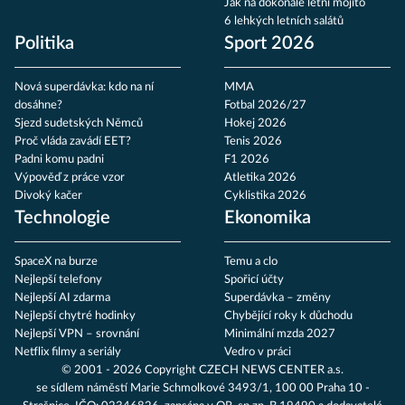
Jak na dokonalé letní mojito
6 lehkých letních salátů
Politika
Sport 2026
Nová superdávka: kdo na ní
MMA
dosáhne?
Fotbal 2026/27
Sjezd sudetských Němců
Hokej 2026
Proč vláda zavádí EET?
Tenis 2026
Padni komu padni
F1 2026
Výpověď z práce vzor
Atletika 2026
Divoký kačer
Cyklistika 2026
Technologie
Ekonomika
SpaceX na burze
Temu a clo
Nejlepší telefony
Spořicí účty
Nejlepší AI zdarma
Superdávka – změny
Nejlepší chytré hodinky
Chybějící roky k důchodu
Nejlepší VPN – srovnání
Minimální mzda 2027
Netflix filmy a seriály
Vedro v práci
© 2001 - 2026 Copyright
CZECH NEWS CENTER a.s.
se sídlem náměstí Marie Schmolkové 3493/1, 100 00 Praha 10 -