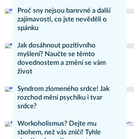
Zdravý životní styl
Proč sny nejsou barevné a další
zajímavosti, co jste nevěděli o
spánku
Zdravý životní styl
Jak dosáhnout pozitivního
myšlení? Naučte se těmto
dovednostem a změní se vám
život
Zdravý životní styl
Syndrom zlomeného srdce! Jak
rozchod mění psychiku i tvar
srdce?
Psychika
Workoholismus? Dejte mu
sbohem, než vás zničí! Tyhle