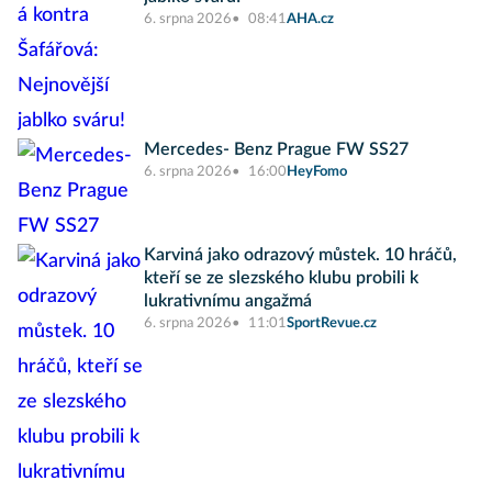
6. srpna 2026
08:41
AHA.cz
Mercedes- Benz Prague FW SS27
6. srpna 2026
16:00
HeyFomo
Karviná jako odrazový můstek. 10 hráčů,
kteří se ze slezského klubu probili k
lukrativnímu angažmá
6. srpna 2026
11:01
SportRevue.cz