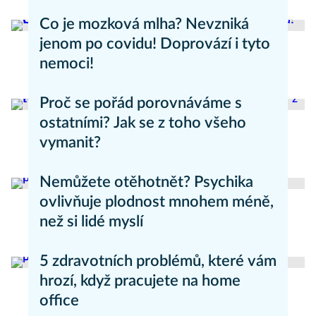
Zdravý životní styl
Co je mozková mlha? Nevzniká
jenom po covidu! Doprovází i tyto
nemoci!
Psychika
Proč se pořád porovnáváme s
ostatními? Jak se z toho všeho
vymanit?
Zdravý životní styl
Nemůžete otěhotnět? Psychika
ovlivňuje plodnost mnohem méně,
než si lidé myslí
Zdravý životní styl
5 zdravotních problémů, které vám
hrozí, když pracujete na home
office