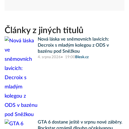
Články z jiných titulů
Nová láska ve sněmovních lavicích:
Decroix s mladým kolegou z ODS v
bazénu pod Sněžkou
4. srpna 2026
19:00
Blesk.cz
GTA 6 dostane ještě v srpnu nové záběry.
Rockstar oznámil dlouho očekávanou