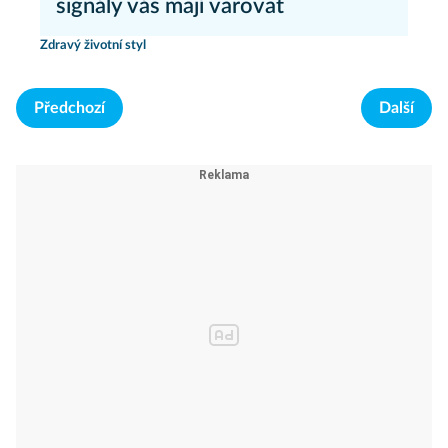
signály vás mají varovat
Zdravý životní styl
Předchozí
Další