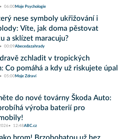
06:00
Moje Psychologie
terý nese symboly ukřižování i
plody: Víte, jak doma pěstovat
 a sklízet maracuju?
00:09
Abecedazahrady
zdravě zchladit v tropických
: Co pomáhá a kdy už riskujete úpal
05:00
Moje Zdraví
ěte do nové továrny Škoda Auto:
probíhá výroba baterií pro
mobily!
 2026
12:48
ABC.cz
jako hrom! Brzobohatou už bez