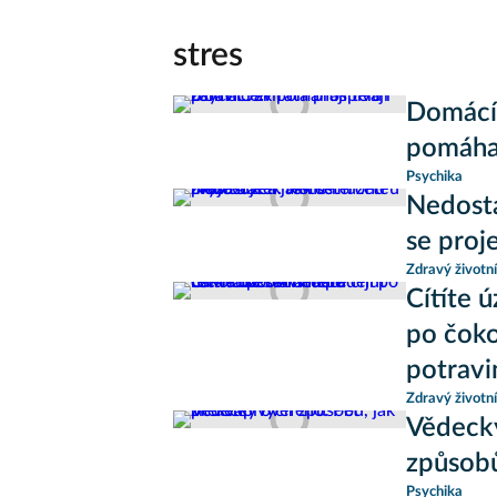
stres
Domácí 
pomáhaj
Psychika
Nedosta
se proj
Zdravý životní
Cítíte 
po čoko
potravi
Zdravý životní
Vědecky
způsobů
Psychika