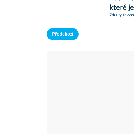
které j
Zdravý životní
Předchozí