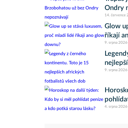
Ondry 
14. července
Glow up
říkají 
9. srpna 2026
Legendy
nejlepš
9. srpna 2026
Horosko
pohlída
4. srpna 2026