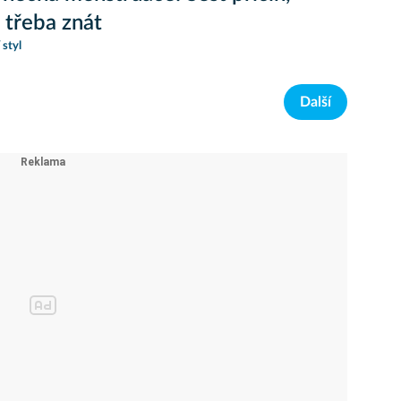
e třeba znát
 styl
Další