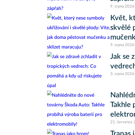
9. srpna 2026
Květ, k
skvělé 
mučenku
9. srpna 2026
Jak se 
vedrech
3. srpna 2026
Nahlédn
Takhle 
elektro
21. července
Trapas 