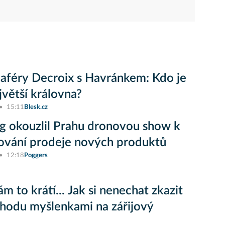
 aféry Decroix s Havránkem: Kdo je
jvětší královna?
15:11
Blesk.cz
 okouzlil Prahu dronovou show k
ování prodeje nových produktů
12:18
Poggers
m to krátí... Jak si nenechat zkazit
ohodu myšlenkami na zářijový