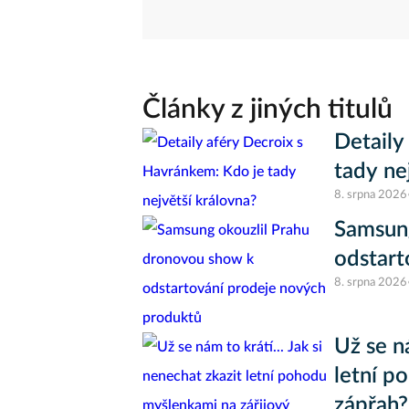
Články z jiných titulů
Detaily
tady ne
8. srpna 2026
Samsung
odstart
8. srpna 2026
Už se ná
letní p
zápřah?