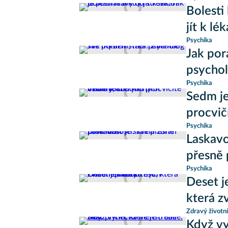
Bolesti
jít k lék
Psychika
Jak por
psycho
Psychika
Sedm je
procvič
Psychika
Laskavo
přesně
Psychika
Deset j
která z
Zdravý životní
Když vy