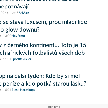
nepoznávají
 2026
12:45
AHA.cz
 se stává luxusem, proč mladí lidé
ano glow downu?
13:00
HeyFomo
 z černého kontinentu. Toto je 15
ích afrických fotbalistů všech dob
11:01
SportRevue.cz
p na další týden: Kdo by si měl
t peníze a kdo potká starou lásku?
16:21
Blesk Horoskopy