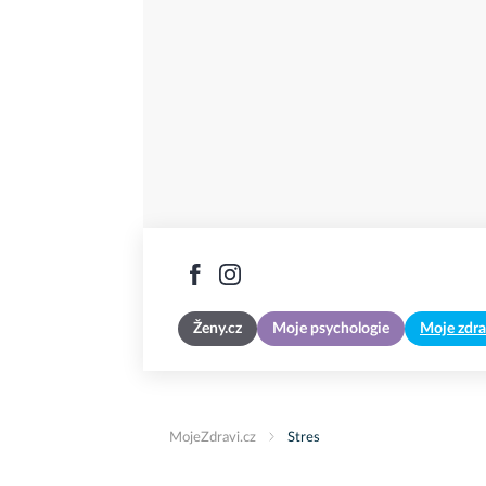
Ženy.cz
Moje psychologie
Moje zdra
MojeZdravi.cz
Stres