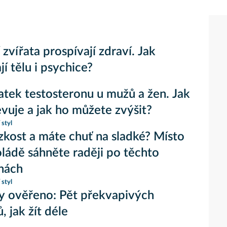
zvířata prospívají zdraví. Jak
í tělu i psychice?
tek testosteronu u mužů a žen. Jak
evuje a jak ho můžete zvýšit?
 styl
úzkost a máte chuť na sladké? Místo
ládě sáhněte raději po těchto
nách
 styl
 ověřeno: Pět překvapivých
, jak žít déle