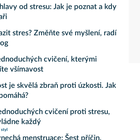
 hlavy od stresu: Jak je poznat a kdy
aři
azit stres? Změňte své myšlení, radí
log
dnoduchých cvičení, kterými
íte všímavost
st je skvělá zbraň proti úzkosti. Jak
 pomáhá?
ednoduchých cvičení proti stresu,
vládne každý
 styl
nechá menstruace: Šest příčin,