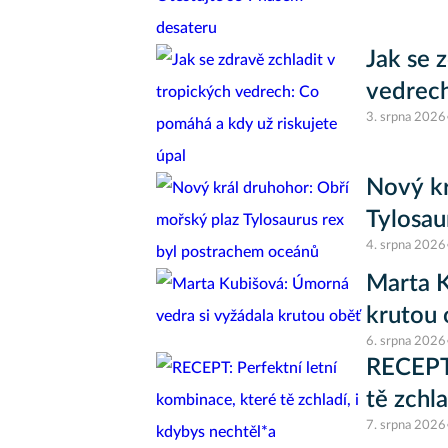
Jak se 
vedrech
3. srpna 2026
Nový kr
Tylosau
4. srpna 2026
Marta K
krutou 
6. srpna 2026
RECEPT:
tě zchl
7. srpna 2026