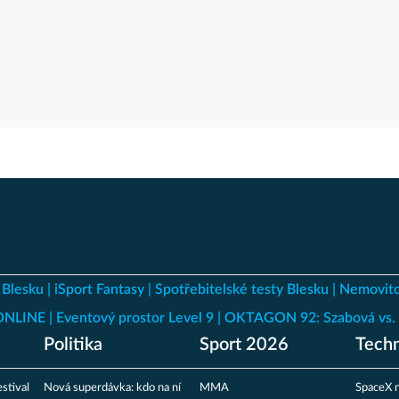
 Blesku
iSport Fantasy
Spotřebitelské testy Blesku
Nemovito
 ONLINE
Eventový prostor Level 9
OKTAGON 92: Szabová vs. 
Politika
Sport 2026
Techn
stival
Nová superdávka: kdo na ní
MMA
SpaceX n