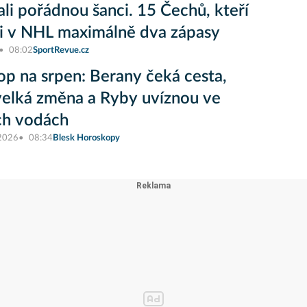
li pořádnou šanci. 15 Čechů, kteří
i v NHL maximálně dva zápasy
08:02
SportRevue.cz
op na srpen: Berany čeká cesta,
elká změna a Ryby uvíznou ve
ch vodách
 2026
08:34
Blesk Horoskopy