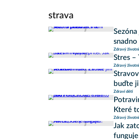
strava
Sezóna 
snadno 
Zdravý životní
Stres –
Zdravý životní
Stravová
buďte j
Zdraví dětí
Potravi
Které t
Zdravý životní
Jak zat
funguje