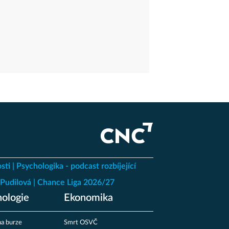
sti
Psychologika - podcast rozbíjející
Pudilová
Chance Liga 2026/27
ologie
Ekonomika
a burze
Smrt OSVČ