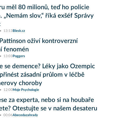
ru měl 80 milionů, teď ho policie
a. „Nemám slov,“ říká exšéf Správy
c
13:13
Blesk.cz
Pattinson oživí kontroverzní
ní fenomén
13:03
Poggers
e se demence? Léky jako Ozempic
řinést zásadní průlom v léčbě
merovy choroby
12:00
Moje Psychologie
lese za experta, nebo si na houbaře
jete? Otestujte se v našem desateru
00:06
Abecedazahrady