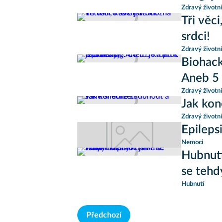
Zdravý životní
Tři věc
srdci!
Zdravý životní
Biohack
Aneb 5 
Zdravý životní
Jak kon
Zdravý životní
Epileps
Nemoci
Hubnutí
se tehd
Hubnutí
Předchozí