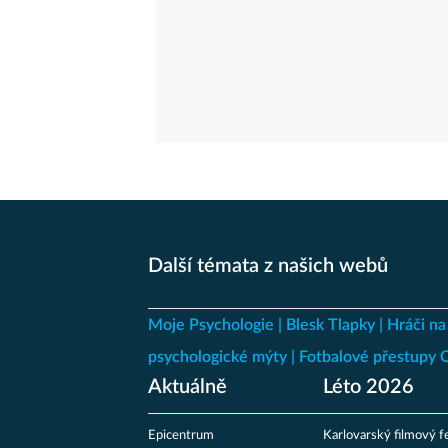
Další témata z našich webů
Moje Psychologie
Blesk Tlapky
Hráči na
psychologické mýty
Fotbalové přestupy
Aktuálně
Léto 2026
Epicentrum
Karlovarský filmový fe