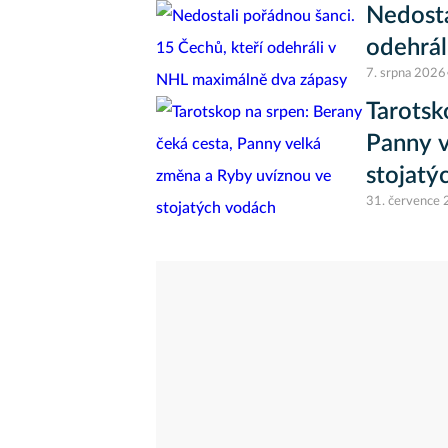
Nedosta
odehrál
7. srpna 2026
Tarotsk
Panny v
stojatý
31. července