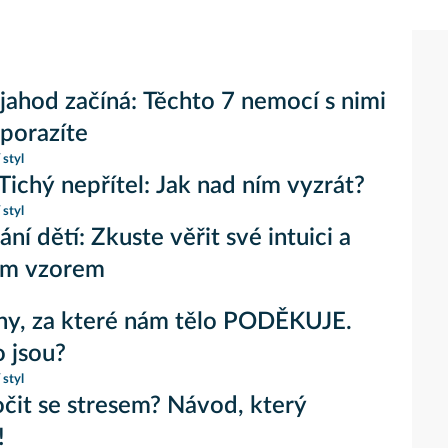
jahod začíná: Těchto 7 nemocí s nimi
porazíte
 styl
 Tichý nepřítel: Jak nad ním vyzrát?
 styl
ní dětí: Zkuste věřit své intuici a
im vzorem
ny, za které nám tělo PODĚKUJE.
o jsou?
 styl
očit se stresem? Návod, který
!