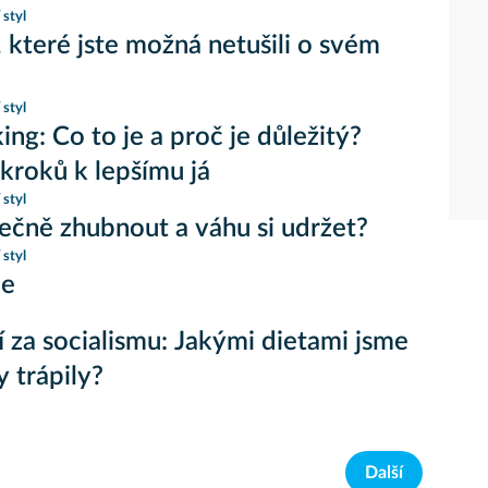
 styl
i, které jste možná netušili o svém
 styl
ing: Co to je a proč je důležitý?
kroků k lepšímu já
 styl
ečně zhubnout a váhu si udržet?
 styl
ie
 za socialismu: Jakými dietami jsme
y trápily?
Další