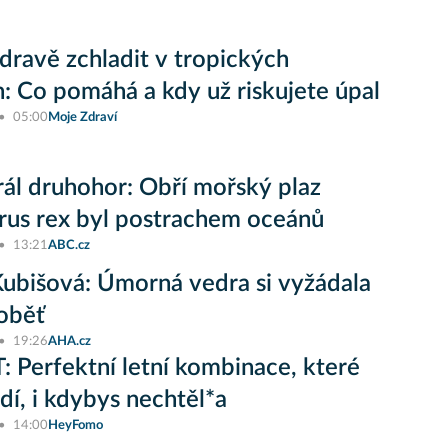
zdravě zchladit v tropických
: Co pomáhá a kdy už riskujete úpal
05:00
Moje Zdraví
ál druhohor: Obří mořský plaz
rus rex byl postrachem oceánů
13:21
ABC.cz
ubišová: Úmorná vedra si vyžádala
oběť
19:26
AHA.cz
 Perfektní letní kombinace, které
adí, i kdybys nechtěl*a
14:00
HeyFomo