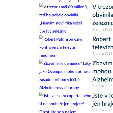
V trezo
obvinil
železni
7. srpna 2026
Robert 
televiz
7. srpna 2026
Zbavím
mohou p
Alzhei
7. srpna 2026
Jste v 
jen hra
7. srpna 2026