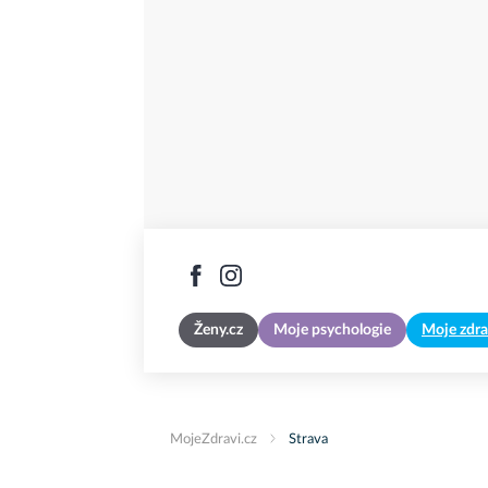
Ženy.cz
Moje psychologie
Moje zdra
MojeZdravi.cz
Strava