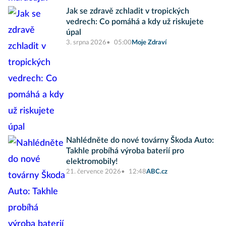
Jak se zdravě zchladit v tropických
vedrech: Co pomáhá a kdy už riskujete
úpal
3. srpna 2026
05:00
Moje Zdraví
Nahlédněte do nové továrny Škoda Auto:
Takhle probíhá výroba baterií pro
elektromobily!
21. července 2026
12:48
ABC.cz