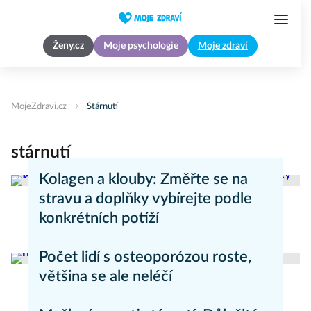
Ženy.cz
Moje psychologie
Moje zdraví
MojeZdravi.cz
Stárnutí
stárnutí
Kolagen a klouby: Změřte se na
stravu a doplňky vybírejte podle
konkrétních potíží
Zdravý životní styl
Počet lidí s osteoporózou roste,
většina se ale neléčí
Novinky