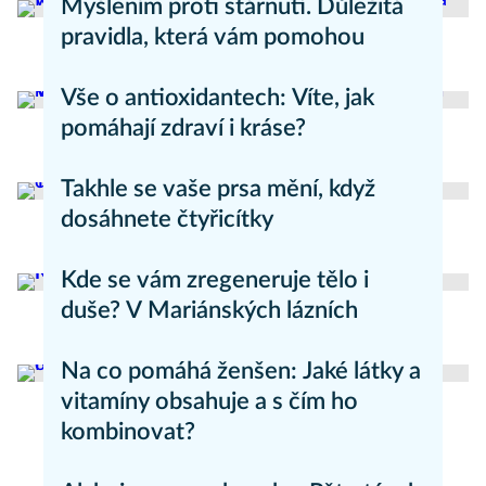
Myšlením proti stárnutí. Důležitá
pravidla, která vám pomohou
Zdravý životní styl
Vše o antioxidantech: Víte, jak
pomáhají zdraví i kráse?
Zdravý životní styl
Takhle se vaše prsa mění, když
dosáhnete čtyřicítky
Zdravý životní styl
Kde se vám zregeneruje tělo i
duše? V Mariánských lázních
Anti-aging
Na co pomáhá ženšen: Jaké látky a
vitamíny obsahuje a s čím ho
kombinovat?
Přírodní medicína