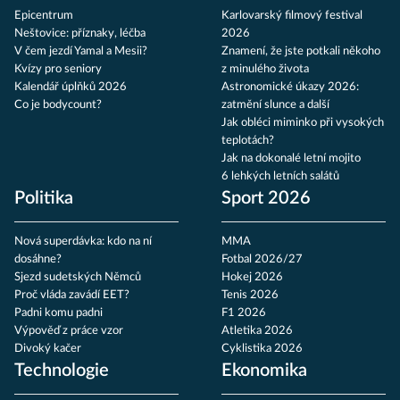
Epicentrum
Karlovarský filmový festival
Neštovice: příznaky, léčba
2026
V čem jezdí Yamal a Mesii?
Znamení, že jste potkali někoho
Kvízy pro seniory
z minulého života
Kalendář úplňků 2026
Astronomické úkazy 2026:
Co je bodycount?
zatmění slunce a další
Jak obléci miminko při vysokých
teplotách?
Jak na dokonalé letní mojito
6 lehkých letních salátů
Politika
Sport 2026
Nová superdávka: kdo na ní
MMA
dosáhne?
Fotbal 2026/27
Sjezd sudetských Němců
Hokej 2026
Proč vláda zavádí EET?
Tenis 2026
Padni komu padni
F1 2026
Výpověď z práce vzor
Atletika 2026
Divoký kačer
Cyklistika 2026
Technologie
Ekonomika