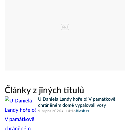
Články z jiných titulů
U Daniela Landy hořelo! V památkově
chráněném domě vypalovali vosy
9. srpna 2026
14:16
Blesk.cz