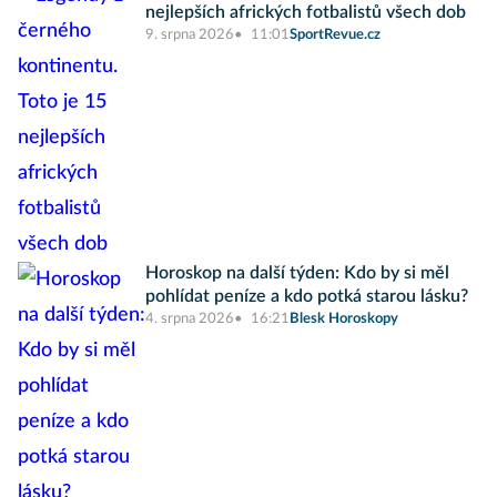
nejlepších afrických fotbalistů všech dob
9. srpna 2026
11:01
SportRevue.cz
Horoskop na další týden: Kdo by si měl
pohlídat peníze a kdo potká starou lásku?
4. srpna 2026
16:21
Blesk Horoskopy