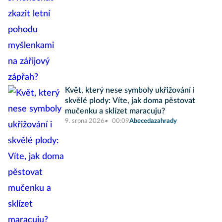
Květ, který nese symboly ukřižování i
skvělé plody: Víte, jak doma pěstovat
mučenku a sklízet maracuju?
9. srpna 2026
00:09
Abecedazahrady