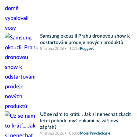
Samsung okouzlil Prahu dronovou show k
odstartování prodeje nových produktů
8. srpna 2026
12:18
Poggers
Už se nám to krátí... Jak si nenechat zkazit
letní pohodu myšlenkami na zářijový
zápřah?
9. srpna 2026
06:00
Moje Psychologie