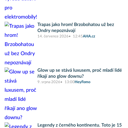
Trapas jako hrom! Brzobohatou už bez
Ondry nepoznávají
14. července 2026
12:45
AHA.cz
Glow up se stává luxusem, proč mladí lidé
říkají ano glow downu?
9. srpna 2026
13:00
HeyFomo
Legendy z černého kontinentu. Toto je 15