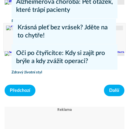
Alzheimerova choroba: Pět otázek,
které trápí pacienty
Psychika
Krásná pleť bez vrásek? Jděte na
to chytře!
Reklama
Oči po čtyřicítce: Kdy si zajít pro
brýle a kdy zvážit operaci?
Zdravý životní styl
Předchozí
Další