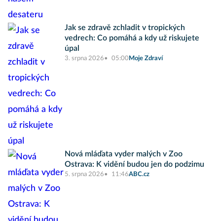
Jak se zdravě zchladit v tropických
vedrech: Co pomáhá a kdy už riskujete
úpal
3. srpna 2026
05:00
Moje Zdraví
Nová mláďata vyder malých v Zoo
Ostrava: K vidění budou jen do podzimu
5. srpna 2026
11:46
ABC.cz