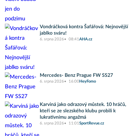
Vondráčková kontra Šafářová: Nejnovější
jablko sváru!
6. srpna 2026
08:41
AHA.cz
Mercedes- Benz Prague FW SS27
6. srpna 2026
16:00
HeyFomo
Karviná jako odrazový můstek. 10 hráčů,
kteří se ze slezského klubu probili k
lukrativnímu angažmá
6. srpna 2026
11:01
SportRevue.cz