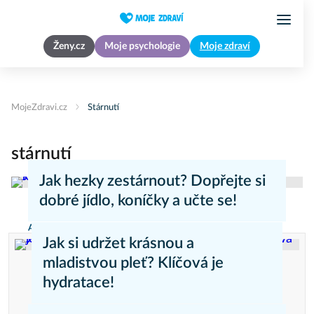
Ženy.cz
Moje psychologie
Moje zdraví
MojeZdravi.cz
Stárnutí
stárnutí
Jak hezky zestárnout? Dopřejte si
dobré jídlo, koníčky a učte se!
Anti-aging
Jak si udržet krásnou a
mladistvou pleť? Klíčová je
hydratace!
Reklama