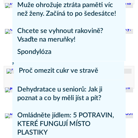
Muže ohrožuje ztráta paměti víc
než ženy. Začíná to po šedesátce!
Zdravý životní styl
Chcete se vyhnout rakovině?
Vsaďte na meruňky!
Spondylóza
Zdravý životní styl
Nemoci
Proč omezit cukr ve stravě
Reklama
Dehydratace u seniorů: Jak ji
poznat a co by měli jíst a pít?
Zdravý životní styl
Omládněte jídlem: 5 POTRAVIN,
KTERÉ FUNGUJÍ MÍSTO
PLASTIKY