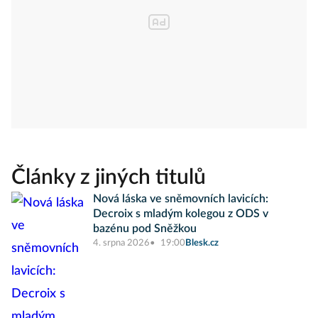
Články z jiných titulů
Nová láska ve sněmovních lavicích:
Decroix s mladým kolegou z ODS v
bazénu pod Sněžkou
4. srpna 2026
19:00
Blesk.cz