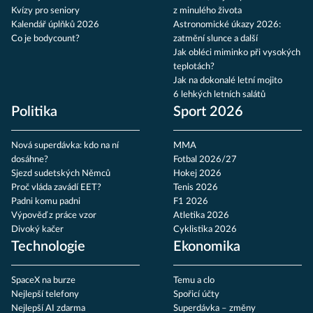
Kvízy pro seniory
z minulého života
Kalendář úplňků 2026
Astronomické úkazy 2026:
Co je bodycount?
zatmění slunce a další
Jak obléci miminko při vysokých
teplotách?
Jak na dokonalé letní mojito
6 lehkých letních salátů
Politika
Sport 2026
Nová superdávka: kdo na ní
MMA
dosáhne?
Fotbal 2026/27
Sjezd sudetských Němců
Hokej 2026
Proč vláda zavádí EET?
Tenis 2026
Padni komu padni
F1 2026
Výpověď z práce vzor
Atletika 2026
Divoký kačer
Cyklistika 2026
Technologie
Ekonomika
SpaceX na burze
Temu a clo
Nejlepší telefony
Spořicí účty
Nejlepší AI zdarma
Superdávka – změny