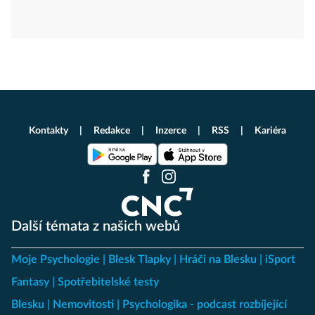
Kontakty
Redakce
Inzerce
RSS
Kariéra
Další témata z našich webů
Moje Psychologie
Blesk Tlapky
Hráči na Blesku
iSport
Fantasy
Spotřebitelské testy
Blesku
Nemovitosti
Psychologika - podcast rozbíjející