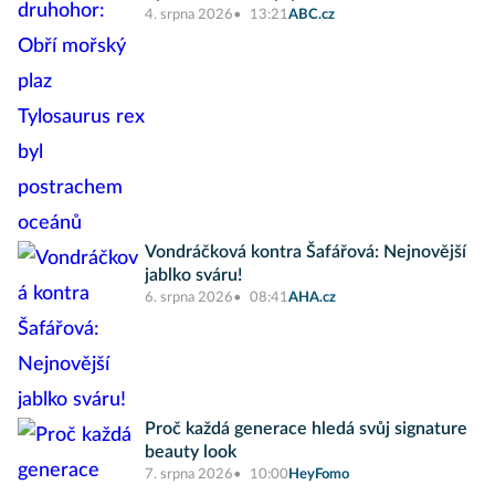
4. srpna 2026
13:21
ABC.cz
Vondráčková kontra Šafářová: Nejnovější
jablko sváru!
6. srpna 2026
08:41
AHA.cz
Proč každá generace hledá svůj signature
beauty look
7. srpna 2026
10:00
HeyFomo