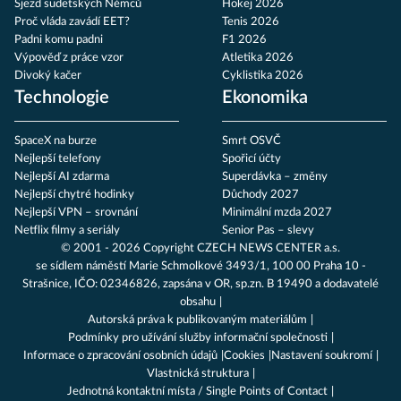
Sjezd sudetských Němců
Hokej 2026
Proč vláda zavádí EET?
Tenis 2026
Padni komu padni
F1 2026
Výpověď z práce vzor
Atletika 2026
Divoký kačer
Cyklistika 2026
Technologie
Ekonomika
SpaceX na burze
Smrt OSVČ
Nejlepší telefony
Spořicí účty
Nejlepší AI zdarma
Superdávka – změny
Nejlepší chytré hodinky
Důchody 2027
Nejlepší VPN – srovnání
Minimální mzda 2027
Netflix filmy a seriály
Senior Pas – slevy
© 2001 - 2026 Copyright
CZECH NEWS CENTER a.s.
se sídlem náměstí Marie Schmolkové 3493/1, 100 00 Praha 10 -
Strašnice, IČO: 02346826, zapsána v OR, sp.zn. B 19490 a dodavatelé
obsahu
Autorská práva k publikovaným materiálům
Podmínky pro užívání služby informační společnosti
Informace o zpracování osobních údajů
Cookies
Nastavení soukromí
Vlastnická struktura
Jednotná kontaktní místa / Single Points of Contact