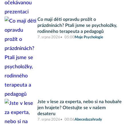
Co mají děti opravdu prožít o
prázdninách? Ptali jsme se psycholožky,
rodinného terapeuta a pedagogů
7. srpna 2026
05:00
Moje Psychologie
Jste v lese za experta, nebo si na houbaře
jen hrajete? Otestujte se v našem
desateru
7. srpna 2026
00:06
Abecedazahrady