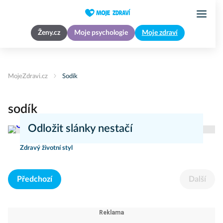
Ženy.cz
Moje psychologie
Moje zdraví
MojeZdravi.cz
Sodík
sodík
Odložit slánky nestačí
Zdravý životní styl
Předchozí
Další