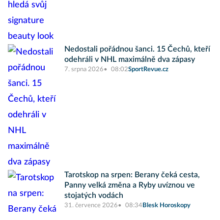
Nedostali pořádnou šanci. 15 Čechů, kteří
odehráli v NHL maximálně dva zápasy
7. srpna 2026
08:02
SportRevue.cz
Tarotskop na srpen: Berany čeká cesta,
Panny velká změna a Ryby uvíznou ve
stojatých vodách
31. července 2026
08:34
Blesk Horoskopy