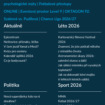
psychologické mýty
Fotbalové přestupy
ONLINE
Eventový prostor Level 9
OKTAGON 92:
Szabová vs. Pudilová
Chance Liga 2026/27
Aktuálně
Léto 2026
Epicentrum
Karlovarský filmový festival
Neštovice: příznaky, léčba
2026
V čem jezdí Yamal a Mesii?
Znamení, že jste potkali někoho
Kvízy pro seniory
z minulého života
Kalendář úplňků 2026
Astronomické úkazy 2026:
Co je bodycount?
zatmění slunce a další
Jak obléci miminko při vysokých
teplotách?
Jak na dokonalé letní mojito
6 lehkých letních salátů
Politika
Sport 2026
Nová superdávka: kdo na ní
MMA
dosáhne?
Fotbal 2026/27