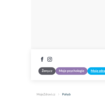
Ženy.cz
Moje psychologie
Moje zdra
MojeZdravi.cz
Pohyb