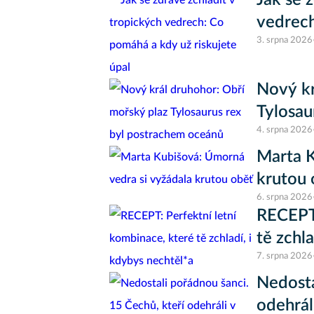
Jak se 
vedrech
3. srpna 2026
Nový kr
Tylosau
4. srpna 2026
Marta K
krutou 
6. srpna 2026
RECEPT:
tě zchl
7. srpna 2026
Nedosta
odehrál