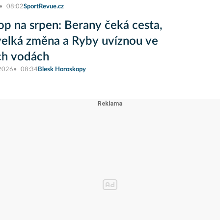
08:02
SportRevue.cz
op na srpen: Berany čeká cesta,
elká změna a Ryby uvíznou ve
ch vodách
 2026
08:34
Blesk Horoskopy