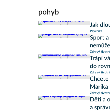
pohyb
Jak dlo
Psychika
Sport a
nemůže 
Zdravý životní
Trápí v
do rov
Zdravý životní
Chcete 
Marika 
Zdravý životní
Děti a 
a správ