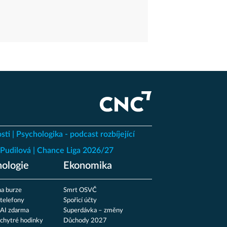
sti
Psychologika - podcast rozbíjející
Pudilová
Chance Liga 2026/27
ologie
Ekonomika
a burze
Smrt OSVČ
 telefony
Spořicí účty
 AI zdarma
Superdávka – změny
 chytré hodinky
Důchody 2027