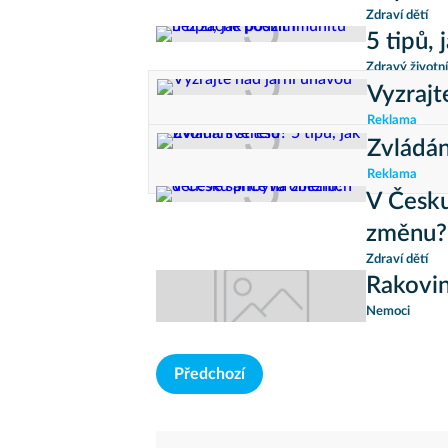
Zdraví dětí
5 tipů,
Zdravý životní
Vyzrajt
Reklama
Zvládání
Reklama
V Česku
změnu?
Zdraví dětí
Rakovin
Nemoci
Předchozí