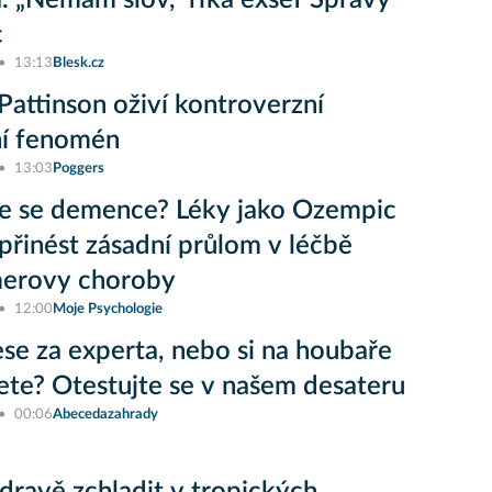
a. „Nemám slov,“ říká exšéf Správy
c
13:13
Blesk.cz
Pattinson oživí kontroverzní
ní fenomén
13:03
Poggers
e se demence? Léky jako Ozempic
řinést zásadní průlom v léčbě
merovy choroby
12:00
Moje Psychologie
lese za experta, nebo si na houbaře
jete? Otestujte se v našem desateru
00:06
Abecedazahrady