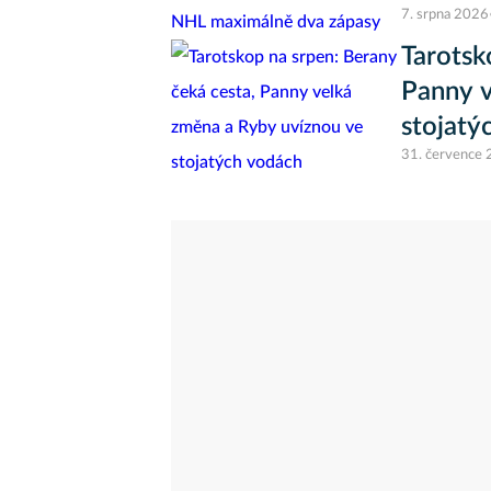
7. srpna 2026
Tarotsk
Panny v
stojatý
31. července