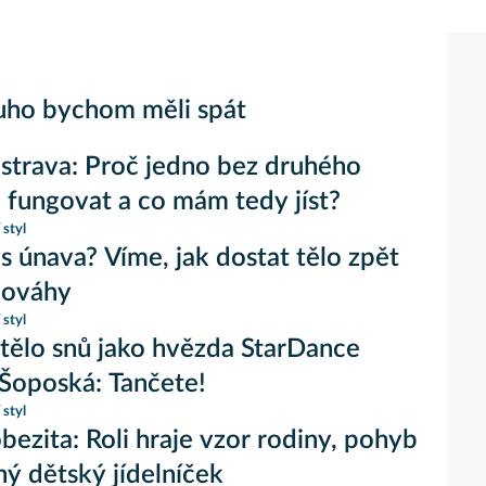
uho bychom měli spát
 strava: Proč jedno bez druhého
fungovat a co mám tedy jíst?
 styl
ás únava? Víme, jak dostat tělo zpět
nováhy
 styl
tělo snů jako hvězda StarDance
Šoposká: Tančete!
 styl
obezita: Roli hraje vzor rodiny, pohyb
ný dětský jídelníček