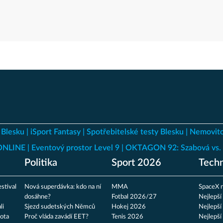
 Blesku
iSport Fantasy
Spotřebitelské testy Blesku
Nemovito
 ONLINE
Eventový prostor Level 9
OKTAGON 92: Szabová vs. 
Politika
Sport 2026
Techn
stival
Nová superdávka: kdo na ní
MMA
SpaceX n
dosáhne?
Fotbal 2026/27
Nejlepší
li
Sjezd sudetských Němců
Hokej 2026
Nejlepší
ota
Proč vláda zavádí EET?
Tenis 2026
Nejlepší