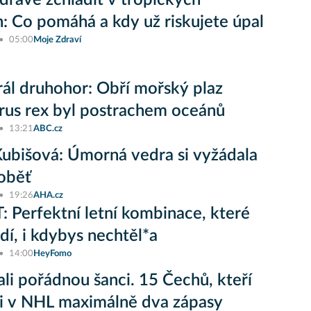
zdravě zchladit v tropických
: Co pomáhá a kdy už riskujete úpal
05:00
Moje Zdraví
ál druhohor: Obří mořský plaz
rus rex byl postrachem oceánů
13:21
ABC.cz
ubišová: Úmorná vedra si vyžádala
oběť
19:26
AHA.cz
 Perfektní letní kombinace, které
adí, i kdybys nechtěl*a
14:00
HeyFomo
li pořádnou šanci. 15 Čechů, kteří
i v NHL maximálně dva zápasy