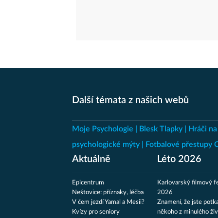
Další témata z našich webů
Moje Psychologie
Blesk Tlapky
Hráči na
psychologické mýty
Fotbalové přestupy
Aktuálně
Léto 2026
Epicentrum
Karlovarský filmový fe
Neštovice: příznaky, léčba
2026
V čem jezdí Yamal a Mesii?
Znamení, že jste potka
Kvízy pro seniory
někoho z minulého živ