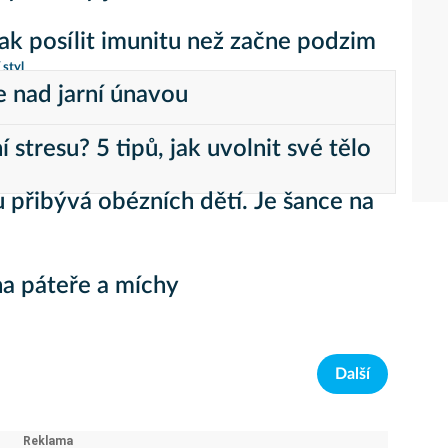
 jak posílit imunitu než začne podzim
 styl
e nad jarní únavou
 stresu? 5 tipů, jak uvolnit své tělo
 přibývá obézních dětí. Je šance na
a páteře a míchy
Další