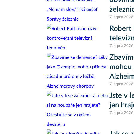
obvinil
železni
7. srpna 2026
Robert 
televiz
7. srpna 2026
Zbavím
mohou p
Alzhei
7. srpna 2026
Jste v 
jen hra
7. srpna 2026