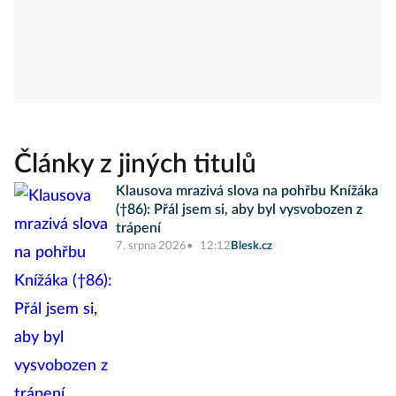
Články z jiných titulů
Klausova mrazivá slova na pohřbu Knížáka
(†86): Přál jsem si, aby byl vysvobozen z
trápení
7. srpna 2026
12:12
Blesk.cz