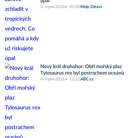
úpal
3. srpna 2026
05:00
Moje Zdraví
Nový král druhohor: Obří mořský plaz
Tylosaurus rex byl postrachem oceánů
4. srpna 2026
13:21
ABC.cz