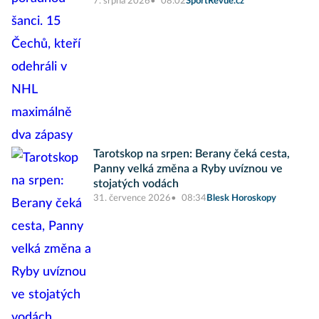
7. srpna 2026
08:02
SportRevue.cz
Tarotskop na srpen: Berany čeká cesta,
Panny velká změna a Ryby uvíznou ve
stojatých vodách
31. července 2026
08:34
Blesk Horoskopy