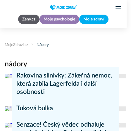
Ženy.cz
Moje psychologie
Moje zdraví
MojeZdravi.cz
Nádory
nádory
Rakovina slinivky: Zákeřná nemoc,
která zabila Lagerfelda i další
osobnosti
Zdravý životní styl
Tuková bulka
Nemoci
Senzace! Český vědec odhaluje