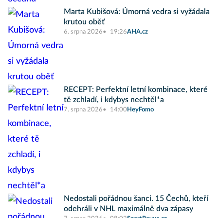
Marta Kubišová: Úmorná vedra si vyžádala
krutou oběť
6. srpna 2026
19:26
AHA.cz
RECEPT: Perfektní letní kombinace, které
tě zchladí, i kdybys nechtěl*a
7. srpna 2026
14:00
HeyFomo
Nedostali pořádnou šanci. 15 Čechů, kteří
odehráli v NHL maximálně dva zápasy