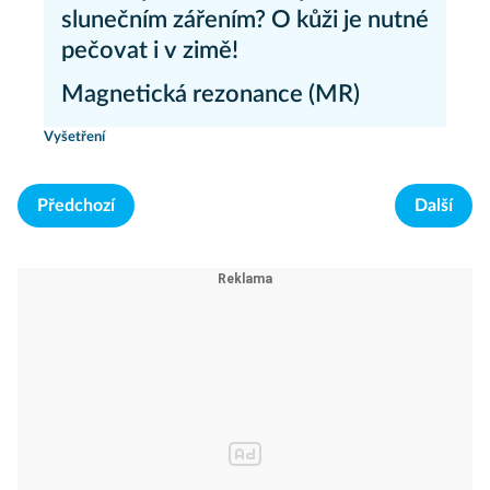
slunečním zářením? O kůži je nutné
pečovat i v zimě!
Magnetická rezonance (MR)
Zdraví - články
Vyšetření
Předchozí
Další