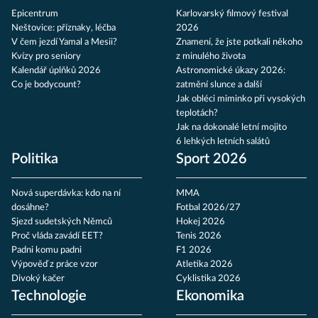
Epicentrum
Karlovarský filmový festival
Neštovice: příznaky, léčba
2026
V čem jezdí Yamal a Mesii?
Znamení, že jste potkali někoho
Kvízy pro seniory
z minulého života
Kalendář úplňků 2026
Astronomické úkazy 2026:
Co je bodycount?
zatmění slunce a další
Jak obléci miminko při vysokých
teplotách?
Jak na dokonalé letní mojito
6 lehkých letních salátů
Politika
Sport 2026
Nová superdávka: kdo na ní
MMA
dosáhne?
Fotbal 2026/27
Sjezd sudetských Němců
Hokej 2026
Proč vláda zavádí EET?
Tenis 2026
Padni komu padni
F1 2026
Výpověď z práce vzor
Atletika 2026
Divoký kačer
Cyklistika 2026
Technologie
Ekonomika