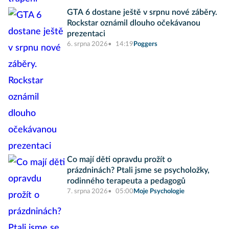
GTA 6 dostane ještě v srpnu nové záběry.
Rockstar oznámil dlouho očekávanou
prezentaci
6. srpna 2026
14:19
Poggers
Co mají děti opravdu prožít o
prázdninách? Ptali jsme se psycholožky,
rodinného terapeuta a pedagogů
7. srpna 2026
05:00
Moje Psychologie