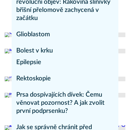
revoluční objev: Rakovina slinivky
břišní přelomově zachycená v
začátku
Zdravý životní styl
Glioblastom
Nemoci
Bolest v krku
Epilepsie
Nemoci
Nemoci
Rektoskopie
Vyšetření
Prsa dospívajících dívek: Čemu
věnovat pozornost? A jak zvolit
první podprsenku?
Zdravý životní styl
Jak se správně chránit před