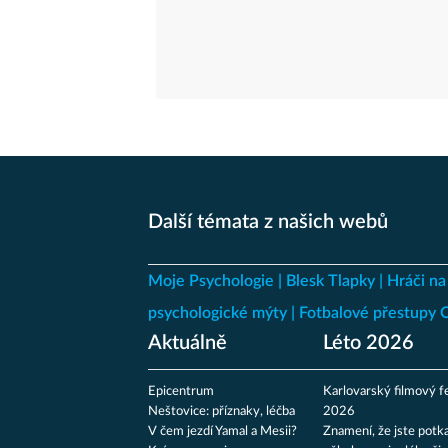
Další témata z našich webů
Moje Psychologie
Blesk Tlapky
Hráči na
psychologické mýty
Fotbalové přestupy
Aktuálně
Léto 2026
Epicentrum
Karlovarský filmový fe
Neštovice: příznaky, léčba
2026
V čem jezdí Yamal a Mesii?
Znamení, že jste potka