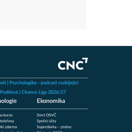
sti
Psychologika - podcast rozbíjející
Pudilová
Chance Liga 2026/27
ologie
Ekonomika
a burze
Smrt OSVČ
 telefony
Spořicí účty
 AI zdarma
Superdávka – změny