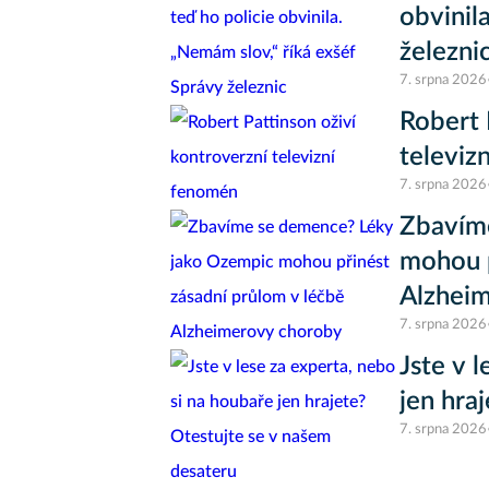
obvinil
železni
7. srpna 2026
Robert 
televiz
7. srpna 2026
Zbavím
mohou p
Alzhei
7. srpna 2026
Jste v 
jen hra
7. srpna 2026