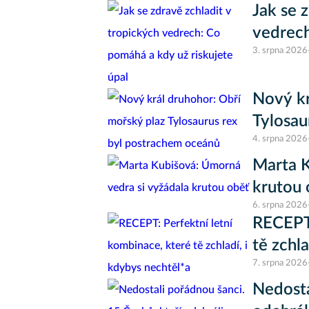
Jak se 
vedrech
3. srpna 2026
Nový kr
Tylosau
4. srpna 2026
Marta K
krutou 
6. srpna 2026
RECEPT:
tě zchl
7. srpna 2026
Nedosta