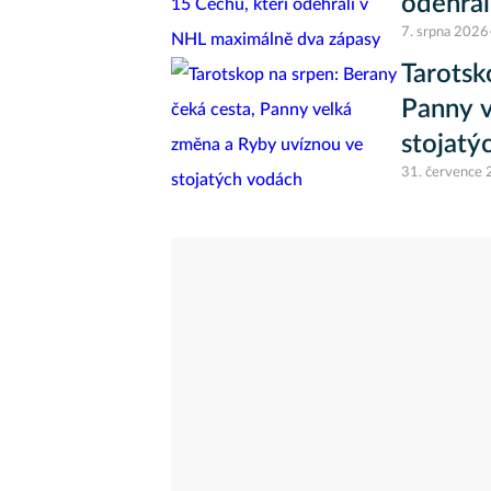
odehrál
7. srpna 2026
Tarotsk
Panny v
stojatý
31. července