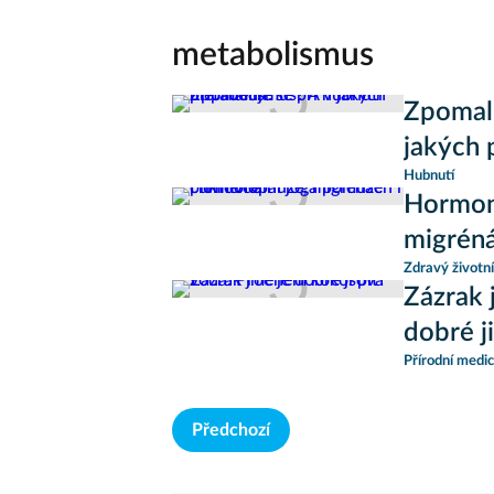
metabolismus
Zpomalu
jakých 
Hubnutí
Hormon
migréná
Zdravý životní
Zázrak 
dobré ji
Přírodní medic
Předchozí