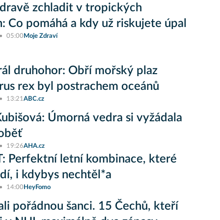
zdravě zchladit v tropických
: Co pomáhá a kdy už riskujete úpal
05:00
Moje Zdraví
ál druhohor: Obří mořský plaz
rus rex byl postrachem oceánů
13:21
ABC.cz
ubišová: Úmorná vedra si vyžádala
oběť
19:26
AHA.cz
 Perfektní letní kombinace, které
adí, i kdybys nechtěl*a
14:00
HeyFomo
li pořádnou šanci. 15 Čechů, kteří