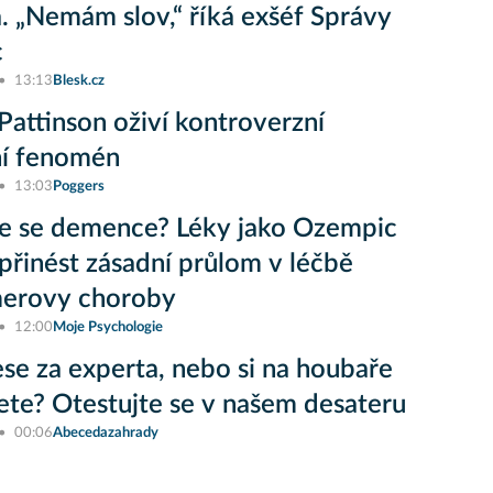
a. „Nemám slov,“ říká exšéf Správy
c
13:13
Blesk.cz
Pattinson oživí kontroverzní
ní fenomén
13:03
Poggers
e se demence? Léky jako Ozempic
řinést zásadní průlom v léčbě
merovy choroby
12:00
Moje Psychologie
lese za experta, nebo si na houbaře
jete? Otestujte se v našem desateru
00:06
Abecedazahrady