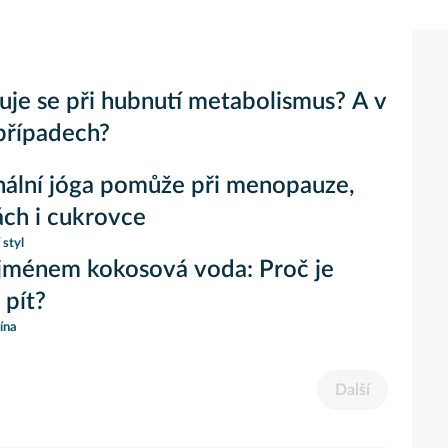
je se při hubnutí metabolismus? A v
případech?
ální jóga pomůže při menopauze,
ch i cukrovce
 styl
jménem kokosová voda: Proč je
 pít?
ína
Další