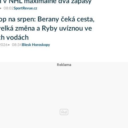
i v NHL maximálně dva zápasy
08:02
SportRevue.cz
op na srpen: Berany čeká cesta,
elká změna a Ryby uvíznou ve
ch vodách
 2026
08:34
Blesk Horoskopy