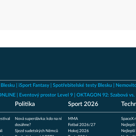
 Blesku
iSport Fantasy
Spotřebitelské testy Blesku
Nemovito
 ONLINE
Eventový prostor Level 9
OKTAGON 92: Szabová vs. 
Politika
Sport 2026
Techn
stival
Nová superdávka: kdo na ní
MMA
SpaceX n
dosáhne?
Fotbal 2026/27
Nejlepší
li
Sjezd sudetských Němců
Hokej 2026
Nejlepší