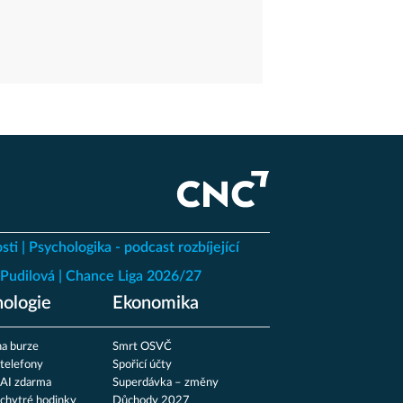
sti
Psychologika - podcast rozbíjející
Pudilová
Chance Liga 2026/27
ologie
Ekonomika
a burze
Smrt OSVČ
 telefony
Spořicí účty
 AI zdarma
Superdávka – změny
 chytré hodinky
Důchody 2027