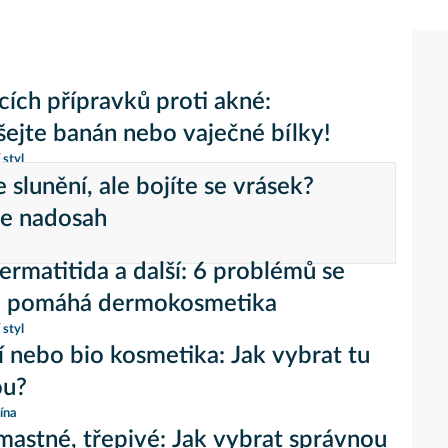
ích přípravků proti akné:
ejte banán nebo vaječné bílky!
 styl
e slunění, ale bojíte se vrásek?
je nadosah
ermatitida a další: 6 problémů se
i pomáhá dermokosmetika
 styl
í nebo bio kosmetika: Jak vybrat tu
ou?
ína
mastné, třepivé: Jak vybrat správnou