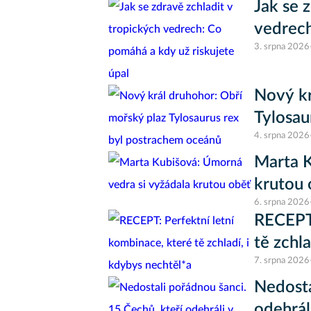
Jak se 
vedrech
3. srpna 2026
Nový kr
Tylosau
4. srpna 2026
Marta K
krutou 
6. srpna 2026
RECEPT:
tě zchl
7. srpna 2026
Nedosta
odehrál