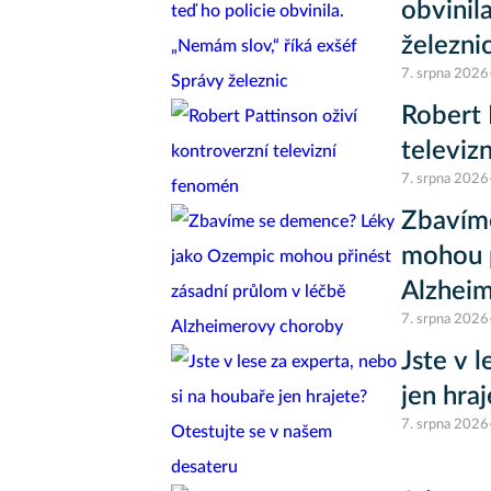
obvinil
železni
7. srpna 2026
Robert 
televiz
7. srpna 2026
Zbavím
mohou p
Alzhei
7. srpna 2026
Jste v 
jen hra
7. srpna 2026