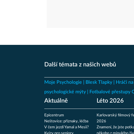
Další témata z našich webů
Moje Psychologie
Blesk Tlapky
Hráči na
psychologické mýty
Fotbalové přestupy
Aktuálně
Léto 2026
Epicentrum
Karlovarský filmový fe
Neštovice: příznaky, léčba
2026
V čem jezdí Yamal a Mesii?
Znamení, že jste potka
Kvízy pro seniory
někoho z minulého živ