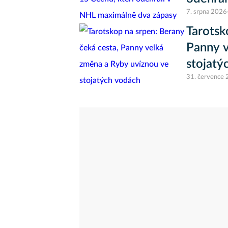
7. srpna 2026
Tarotsk
Panny v
stojatý
31. července