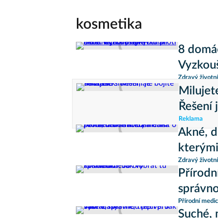
kosmetika
8 domác
Vyzkouš
Zdravý životní
Milujet
Řešení 
Reklama
Akné, d
kterým
Zdravý životní
Přírodn
správn
Přírodní medic
Suché, 