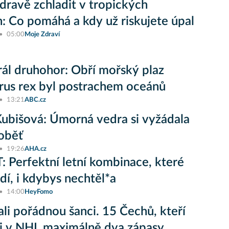
zdravě zchladit v tropických
: Co pomáhá a kdy už riskujete úpal
05:00
Moje Zdraví
ál druhohor: Obří mořský plaz
rus rex byl postrachem oceánů
13:21
ABC.cz
ubišová: Úmorná vedra si vyžádala
oběť
19:26
AHA.cz
 Perfektní letní kombinace, které
adí, i kdybys nechtěl*a
14:00
HeyFomo
li pořádnou šanci. 15 Čechů, kteří
i v NHL maximálně dva zápasy