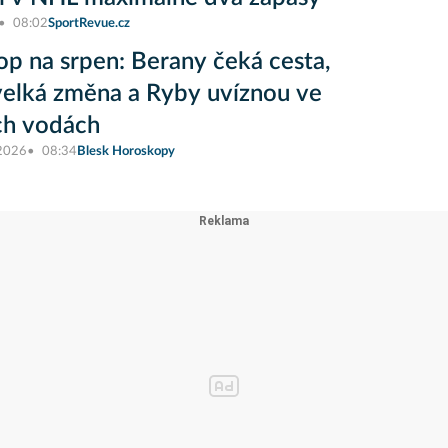
08:02
SportRevue.cz
op na srpen: Berany čeká cesta,
elká změna a Ryby uvíznou ve
ch vodách
 2026
08:34
Blesk Horoskopy