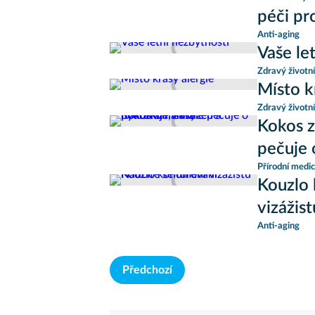
péči pr
Anti-aging
Vaše le
Zdravý životní
Místo k
Zdravý životní
Kokos z
pečuje 
Přírodní medic
Kouzlo 
vizážist
Anti-aging
Předchozí