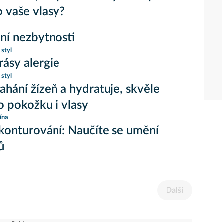
o vaše vlasy?
tní nezbytnosti
 styl
rásy alergie
 styl
ahání žízeň a hydratuje, skvěle
o pokožku i vlasy
ína
konturování: Naučíte se umění
ů
Další