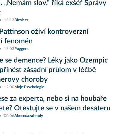
a. „Nemám slov,“ říká exšéf Správy
c
13:13
Blesk.cz
Pattinson oživí kontroverzní
ní fenomén
13:03
Poggers
e se demence? Léky jako Ozempic
řinést zásadní průlom v léčbě
merovy choroby
12:00
Moje Psychologie
lese za experta, nebo si na houbaře
jete? Otestujte se v našem desateru
00:06
Abecedazahrady