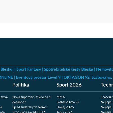
 Blesku
iSport Fantasy
Spotřebitelské testy Blesku
Nemovito
 ONLINE
Eventový prostor Level 9
OKTAGON 92: Szabová vs. 
Politika
Sport 2026
Techn
stival
Nová superdávka: kdo na ní
MMA
SpaceX n
dosáhne?
Fotbal 2026/27
Nejlepší
li
Sjezd sudetských Němců
Hokej 2026
Nejlepší
ota
Proč vláda zavádí EET?
Tenis 2026
Nejlepší