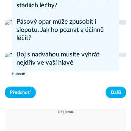
stádiích léčby?
Zdravý životní styl
Pásový opar může způsobit i
slepotu. Jak ho poznat a účinně
léčit?
Zdravý životní styl
Boj s nadváhou musíte vyhrát
nejdřív ve vaší hlavě
Hubnutí
Předchozí
Další