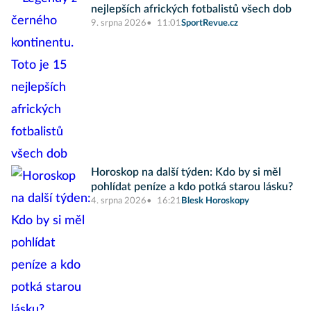
nejlepších afrických fotbalistů všech dob
9. srpna 2026
11:01
SportRevue.cz
Horoskop na další týden: Kdo by si měl
pohlídat peníze a kdo potká starou lásku?
4. srpna 2026
16:21
Blesk Horoskopy