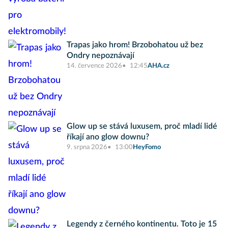
Trapas jako hrom! Brzobohatou už bez
Ondry nepoznávají
14. července 2026
12:45
AHA.cz
Glow up se stává luxusem, proč mladí lidé
říkají ano glow downu?
9. srpna 2026
13:00
HeyFomo
Legendy z černého kontinentu. Toto je 15