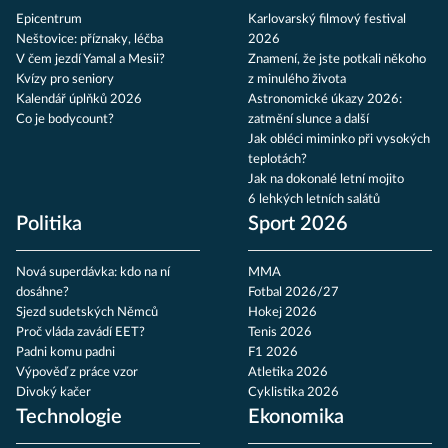
Epicentrum
Karlovarský filmový festival
Neštovice: příznaky, léčba
2026
V čem jezdí Yamal a Mesii?
Znamení, že jste potkali někoho
Kvízy pro seniory
z minulého života
Kalendář úplňků 2026
Astronomické úkazy 2026:
Co je bodycount?
zatmění slunce a další
Jak obléci miminko při vysokých
teplotách?
Jak na dokonalé letní mojito
6 lehkých letních salátů
Politika
Sport 2026
Nová superdávka: kdo na ní
MMA
dosáhne?
Fotbal 2026/27
Sjezd sudetských Němců
Hokej 2026
Proč vláda zavádí EET?
Tenis 2026
Padni komu padni
F1 2026
Výpověď z práce vzor
Atletika 2026
Divoký kačer
Cyklistika 2026
Technologie
Ekonomika