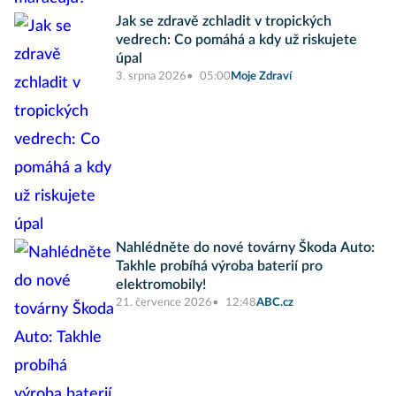
Jak se zdravě zchladit v tropických
vedrech: Co pomáhá a kdy už riskujete
úpal
3. srpna 2026
05:00
Moje Zdraví
Nahlédněte do nové továrny Škoda Auto:
Takhle probíhá výroba baterií pro
elektromobily!
21. července 2026
12:48
ABC.cz