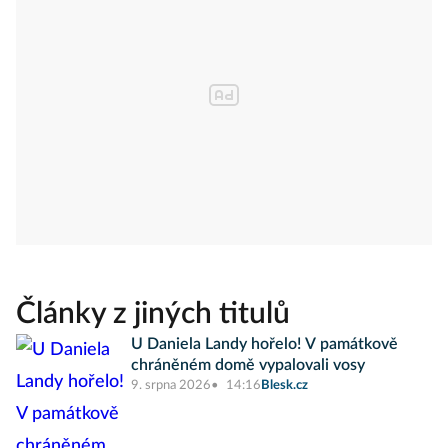
Články z jiných titulů
U Daniela Landy hořelo! V památkově
chráněném domě vypalovali vosy
9. srpna 2026
14:16
Blesk.cz