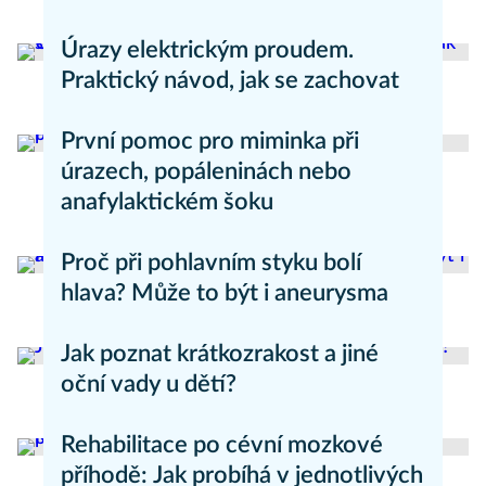
Zdravý životní styl
Úrazy elektrickým proudem.
Praktický návod, jak se zachovat
Zdravý životní styl
První pomoc pro miminka při
úrazech, popáleninách nebo
anafylaktickém šoku
Zdraví dětí
Proč při pohlavním styku bolí
hlava? Může to být i aneurysma
Zdravý životní styl
Jak poznat krátkozrakost a jiné
oční vady u dětí?
Zdraví dětí
Rehabilitace po cévní mozkové
příhodě: Jak probíhá v jednotlivých