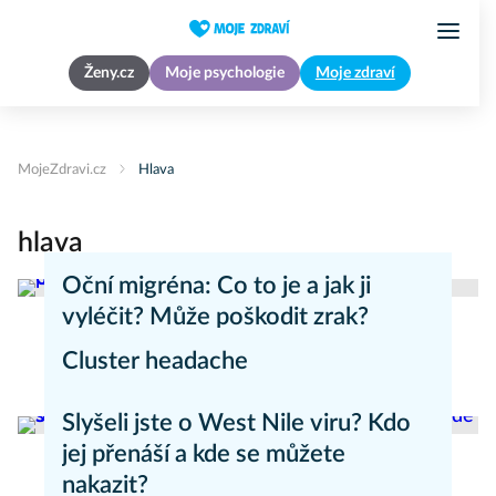
Ženy.cz
Moje psychologie
Moje zdraví
MojeZdravi.cz
Hlava
hlava
Oční migréna: Co to je a jak ji
vyléčit? Může poškodit zrak?
Cluster headache
Zdravý životní styl
Nemoci
Slyšeli jste o West Nile viru? Kdo
jej přenáší a kde se můžete
nakazit?