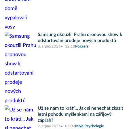
Samsung okouzlil Prahu dronovou show k
odstartování prodeje nových produktů
8. srpna 2026
12:18
Poggers
Už se nám to krátí... Jak si nenechat zkazit
letní pohodu myšlenkami na zářijový
zápřah?
9. srpna 2026
06:00
Moje Psychologie