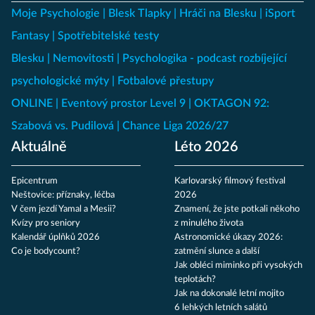
Moje Psychologie
Blesk Tlapky
Hráči na Blesku
iSport
Fantasy
Spotřebitelské testy
Blesku
Nemovitosti
Psychologika - podcast rozbíjející
psychologické mýty
Fotbalové přestupy
ONLINE
Eventový prostor Level 9
OKTAGON 92:
Szabová vs. Pudilová
Chance Liga 2026/27
Aktuálně
Léto 2026
Epicentrum
Karlovarský filmový festival
Neštovice: příznaky, léčba
2026
V čem jezdí Yamal a Mesii?
Znamení, že jste potkali někoho
Kvízy pro seniory
z minulého života
Kalendář úplňků 2026
Astronomické úkazy 2026:
Co je bodycount?
zatmění slunce a další
Jak obléci miminko při vysokých
teplotách?
Jak na dokonalé letní mojito
6 lehkých letních salátů