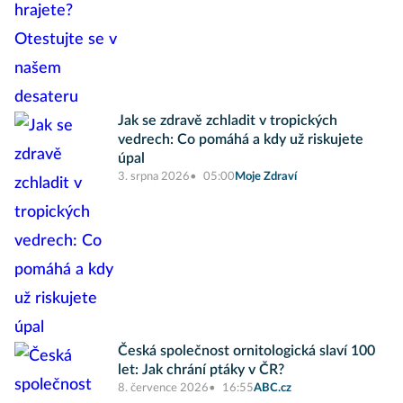
Jak se zdravě zchladit v tropických
vedrech: Co pomáhá a kdy už riskujete
úpal
3. srpna 2026
05:00
Moje Zdraví
Česká společnost ornitologická slaví 100
let: Jak chrání ptáky v ČR?
8. července 2026
16:55
ABC.cz