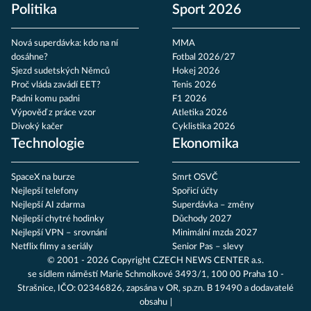
Politika
Sport 2026
Nová superdávka: kdo na ní
MMA
dosáhne?
Fotbal 2026/27
Sjezd sudetských Němců
Hokej 2026
Proč vláda zavádí EET?
Tenis 2026
Padni komu padni
F1 2026
Výpověď z práce vzor
Atletika 2026
Divoký kačer
Cyklistika 2026
Technologie
Ekonomika
SpaceX na burze
Smrt OSVČ
Nejlepší telefony
Spořicí účty
Nejlepší AI zdarma
Superdávka – změny
Nejlepší chytré hodinky
Důchody 2027
Nejlepší VPN – srovnání
Minimální mzda 2027
Netflix filmy a seriály
Senior Pas – slevy
© 2001 - 2026 Copyright
CZECH NEWS CENTER a.s.
se sídlem náměstí Marie Schmolkové 3493/1, 100 00 Praha 10 -
Strašnice, IČO: 02346826, zapsána v OR, sp.zn. B 19490 a dodavatelé
obsahu