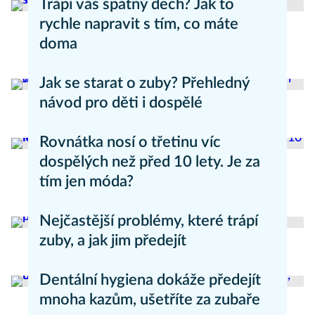
Trápí vás špatný dech? Jak to
rychle napravit s tím, co máte
doma
Zdravý životní styl
Jak se starat o zuby? Přehledný
návod pro děti i dospělé
Péče o zuby
Rovnátka nosí o třetinu víc
dospělých než před 10 lety. Je za
tím jen móda?
Péče o zuby
Nejčastější problémy, které trápí
zuby, a jak jim předejít
Zdravý životní styl
Dentální hygiena dokáže předejít
mnoha kazům, ušetříte za zubaře