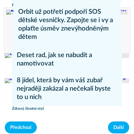
Péče o zuby
Orbit už potřetí podpoří SOS
dětské vesničky. Zapojte se i vy a
oplaťte úsměv znevýhodněným
dětem
Reklama
Deset rad, jak se nabudit a
namotivovat
Zdravý životní styl
8 jídel, která by vám váš zubař
nejraději zakázal a nečekali byste
to u nich
Zdravý životní styl
Předchozí
Další