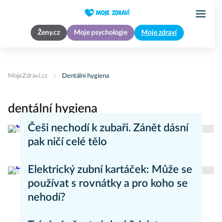
Ženy.cz
Moje psychologie
Moje zdraví
MojeZdravi.cz
Dentální hygiena
dentální hygiena
Češi nechodí k zubaři. Zánět dásní
pak ničí celé tělo
Péče o zuby
Elektrický zubní kartáček: Může se
používat s rovnátky a pro koho se
nehodí?
Péče o zuby