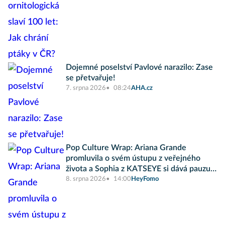
Dojemné poselství Pavlové narazilo: Zase
se přetvařuje!
7. srpna 2026
08:24
AHA.cz
Pop Culture Wrap: Ariana Grande
promluvila o svém ústupu z veřejného
života a Sophia z KATSEYE si dává pauzu
od skupiny
8. srpna 2026
14:00
HeyFomo