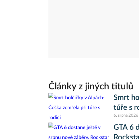
Články z jiných titulů
Smrt ho
túře s r
6. srpna 2026
GTA 6 d
Rocksta