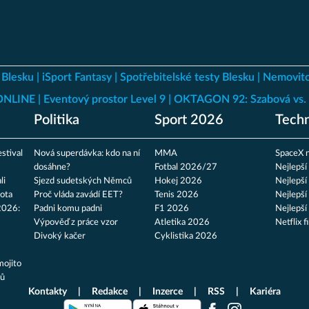
 Blesku
iSport Fantasy
Spotřebitelské testy Blesku
Nemovito
 ONLINE
Eventový prostor Level 9
OKTAGON 92: Szabová vs. 
Politika
Sport 2026
Techn
stival
Nová superdávka: kdo na ní
MMA
SpaceX n
dosáhne?
Fotbal 2026/27
Nejlepší
li
Sjezd sudetských Němců
Hokej 2026
Nejlepší
ota
Proč vláda zavádí EET?
Tenis 2026
Nejlepší
2026:
Padni komu padni
F1 2026
Nejlepší
Výpověď z práce vzor
Atletika 2026
Netflix f
Divoký kačer
Cyklistika 2026
mojito
tů
Kontakty
Redakce
Inzerce
RSS
Kariéra