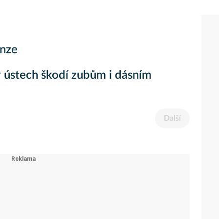
nze
 ústech škodí zubům i dásním
Další