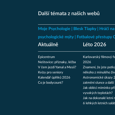
Další témata z našich webů
Moje Psychologie
Blesk Tlapky
Hráči na
psychologické mýty
Fotbalové přestupy
Aktuálně
Léto 2026
Epicentrum
Karlovarský filmový fe
Neštovice: příznaky, léčba
2026
V čem jezdí Yamal a Mesii?
Znamení, že jste potka
Kvízy pro seniory
někoho z minulého živ
Kalendář úplňků 2026
Astronomické úkazy 
Co je bodycount?
zatmění slunce a další
Jak obléci miminko při
vysokých teplotách?
Jak na dokonalé letní 
6 lehkých letních salá