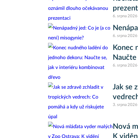
prezent
6. srpna 2026
Nenápad
6. srpna 2026
Konec n
Naučte 
6. srpna 2026
Jak se 
vedrech
3. srpna 2026
Nová ml
K viděn