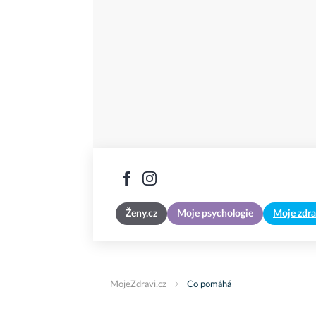
Ženy.cz
Moje psychologie
Moje zdra
MojeZdravi.cz
Co pomáhá