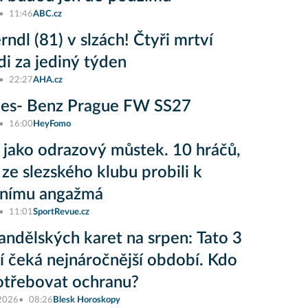
11:46
ABC.cz
rndl (81) v slzách! Čtyři mrtví
i za jediný týden
22:27
AHA.cz
es- Benz Prague FW SS27
16:00
HeyFomo
 jako odrazový můstek. 10 hráčů,
 ze slezského klubu probili k
vnímu angažmá
11:01
SportRevue.cz
andělských karet na srpen: Tato 3
 čeká nejnáročnější období. Kdo
otřebovat ochranu?
 2026
08:26
Blesk Horoskopy