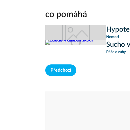
co pomáhá
Hypote
Nemoci
Sucho v
Péče o zuby
Předchozí