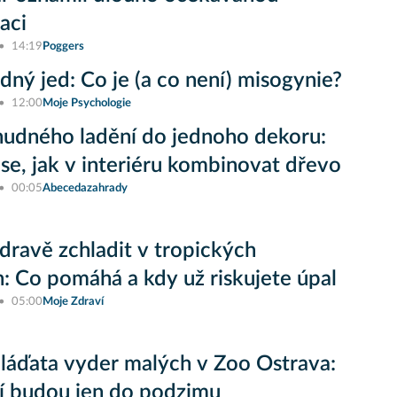
aci
14:19
Poggers
ný jed: Co je (a co není) misogynie?
12:00
Moje Psychologie
udného ladění do jednoho dekoru:
se, jak v interiéru kombinovat dřevo
00:05
Abecedazahrady
zdravě zchladit v tropických
: Co pomáhá a kdy už riskujete úpal
05:00
Moje Zdraví
áďata vyder malých v Zoo Ostrava:
í budou jen do podzimu