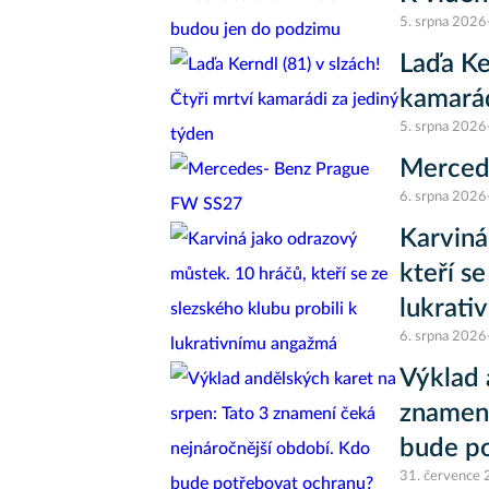
5. srpna 2026
Laďa Ke
kamarád
5. srpna 2026
Merced
6. srpna 2026
Karviná
kteří se
lukrati
6. srpna 2026
Výklad 
znamení
bude p
31. července