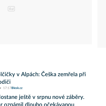
lčičky v Alpách: Češka zemřela při
odiči
17:17
Blesk.cz
ostane ještě v srpnu nové záběry.
r oznámil dlouho očekávanou