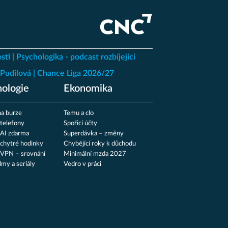
sti
Psychologika - podcast rozbíjející
Pudilová
Chance Liga 2026/27
ologie
Ekonomika
a burze
Temu a clo
 telefony
Spořicí účty
 AI zdarma
Superdávka – změny
 chytré hodinky
Chybějící roky k důchodu
 VPN – srovnání
Minimální mzda 2027
ilmy a seriály
Vedro v práci