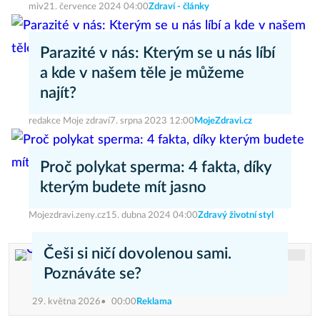
miv
21. července 2024 04:00
Zdraví - články
Parazité v nás: Kterým se u nás líbí
a kde v našem těle je můžeme
najít?
redakce Moje zdraví
7. srpna 2023 12:00
MojeZdravi.cz
Proč polykat sperma: 4 fakta, díky
kterým budete mít jasno
Mojezdravi.zeny.cz
15. dubna 2024 04:00
Zdravý životní styl
Češi si ničí dovolenou sami.
Poznáváte se?
29. května 2026
00:00
Reklama