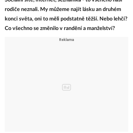
Sociální sítě, internet, seznamka - to všehcno naši
rodiče neznali. My můžeme najít lásku an druhém
konci světa, oni to měli podstatně těžší. Nebo lehčí?
Co všechno se změnilo v randění a manželství?