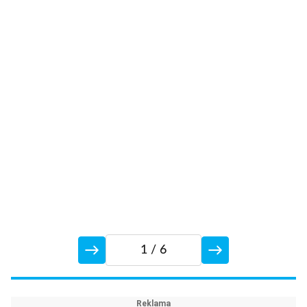
J
1
/ 6