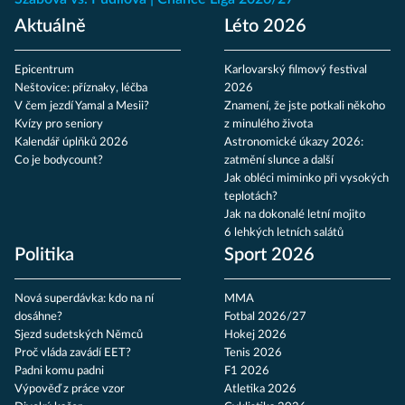
Aktuálně
Léto 2026
Epicentrum
Karlovarský filmový festival
Neštovice: příznaky, léčba
2026
V čem jezdí Yamal a Mesii?
Znamení, že jste potkali někoho
Kvízy pro seniory
z minulého života
Kalendář úplňků 2026
Astronomické úkazy 2026:
Co je bodycount?
zatmění slunce a další
Jak obléci miminko při vysokých
teplotách?
Jak na dokonalé letní mojito
6 lehkých letních salátů
Politika
Sport 2026
Nová superdávka: kdo na ní
MMA
dosáhne?
Fotbal 2026/27
Sjezd sudetských Němců
Hokej 2026
Proč vláda zavádí EET?
Tenis 2026
Padni komu padni
F1 2026
Výpověď z práce vzor
Atletika 2026