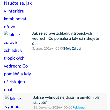
Jak se zdravě zchladit v tropických
vedrech: Co pomáhá a kdy už riskujete
úpal
3. srpna 2026
05:00
Moje Zdraví
Jak se vyhnout nejdražším omylům při
stavbě?
15. července 2026
00:00
Reklama