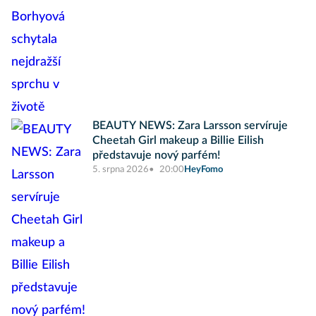
BEAUTY NEWS: Zara Larsson servíruje
Cheetah Girl makeup a Billie Eilish
představuje nový parfém!
5. srpna 2026
20:00
HeyFomo