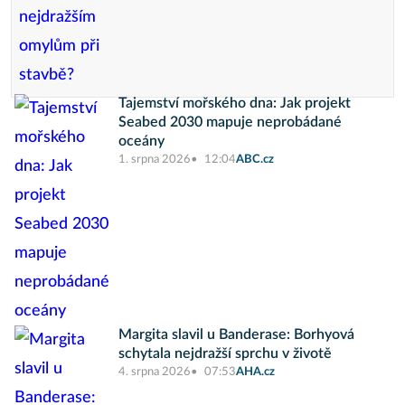
Tajemství mořského dna: Jak projekt
Seabed 2030 mapuje neprobádané
oceány
1. srpna 2026
12:04
ABC.cz
Margita slavil u Banderase: Borhyová
schytala nejdražší sprchu v životě
4. srpna 2026
07:53
AHA.cz