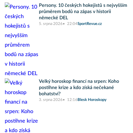
Persony. 10 českých hokejistů s nejvyšším
průměrem bodů na zápas v historii
německé DEL
5. srpna 2026
22:04
SportRevue.cz
Velký horoskop financí na srpen: Koho
postihne krize a kdo získá nečekané
bohatství?
3. srpna 2026
12:16
Blesk Horoskopy