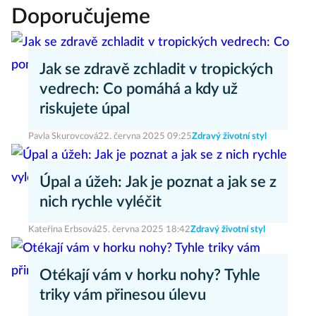
Doporučujeme
Jak se zdravě zchladit v tropických
vedrech: Co pomáhá a kdy už
riskujete úpal
Pavla Skurovcová
22. června 2025 09:25
Zdravý životní styl
Úpal a úžeh: Jak je poznat a jak se z
nich rychle vyléčit
Kateřina Erbsová
25. června 2025 18:42
Zdravý životní styl
Otékají vám v horku nohy? Tyhle
triky vám přinesou úlevu