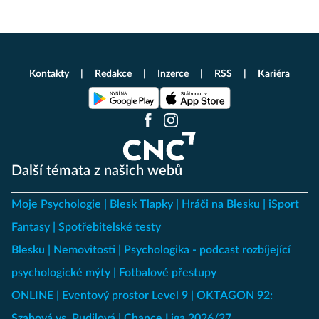
Kontakty
Redakce
Inzerce
RSS
Kariéra
Další témata z našich webů
Moje Psychologie
Blesk Tlapky
Hráči na Blesku
iSport
Fantasy
Spotřebitelské testy
Blesku
Nemovitosti
Psychologika - podcast rozbíjející
psychologické mýty
Fotbalové přestupy
ONLINE
Eventový prostor Level 9
OKTAGON 92:
Szabová vs. Pudilová
Chance Liga 2026/27