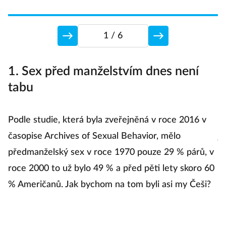
1
/ 6
1. Sex před manželstvím dnes není
2
tabu
m
Podle studie, která byla zveřejněná v roce 2016 v
Dn
časopise Archives of Sexual Behavior, mělo
je
předmanželský sex v roce 1970 pouze 29 % párů, v
š
roce 2000 to už bylo 49 % a před pěti lety skoro 60
Ne
% Američanů. Jak bychom na tom byli asi my Češi?
Za
p