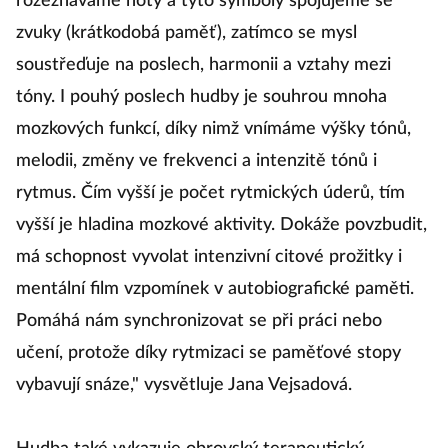
rozeznáváme noty a tyto symboly spojujeme se
zvuky (krátkodobá paměť), zatímco se mysl
soustřeďuje na poslech, harmonii a vztahy mezi
tóny. I pouhý poslech hudby je souhrou mnoha
mozkových funkcí, díky nimž vnímáme výšky tónů,
melodii, změny ve frekvenci a intenzitě tónů i
rytmus. Čím vyšší je počet rytmických úderů, tím
vyšší je hladina mozkové aktivity. Dokáže povzbudit,
má schopnost vyvolat intenzivní citové prožitky i
mentální film vzpomínek v autobiografické paměti.
Pomáhá nám synchronizovat se při práci nebo
učení, protože díky rytmizaci se paměťové stopy
vybavují snáze," vysvětluje Jana Vejsadová.