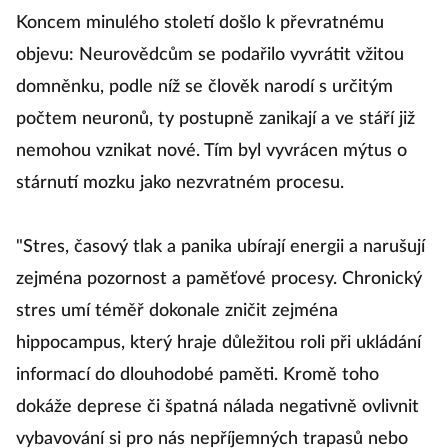
Koncem minulého století došlo k převratnému
objevu: Neurovědcům se podařilo vyvrátit vžitou
domněnku, podle níž se člověk narodí s určitým
počtem neuronů, ty postupně zanikají a ve stáří již
nemohou vznikat nové. Tím byl vyvrácen mýtus o
stárnutí mozku jako nezvratném procesu.
"Stres, časový tlak a panika ubírají energii a narušují
zejména pozornost a paměťové procesy. Chronický
stres umí téměř dokonale zničit zejména
hippocampus, který hraje důležitou roli při ukládání
informací do dlouhodobé paměti. Kromě toho
dokáže deprese či špatná nálada negativně ovlivnit
vybavování si pro nás nepříjemných trapasů nebo