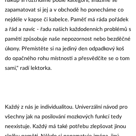
nákup si roztřídíme podle kategorií, snažíme se
zapamatovat si jej a v obchodě ho ponecháme co
nejdéle v kapse či kabelce. Paměť má ráda pořádek
a řád a navíc - řadu našich každodenních problémů s
pamětí způsobuje naše nepozornost nebo bezděčné
úkony. Přemístěte si na jediný den odpadkový koš
do opačného rohu místnosti a přesvědčíte se o tom
sami," radí lektorka.
Každý z nás je individualitou. Univerzální návod pro
všechny jak na posilování mozkových funkcí tedy
neexistuje. Každý má také potřebu zlepšovat jinou