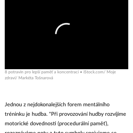
8 potravin pro lepší paměť a koncentraci • iStock.com/ Moje
zdraví/ Markéta Tošnarová
Jednou z nejdokonalejších forem mentálního
tréninku je hudba. "Při provozování hudby rozvíjíme
motorické dovednosti (procedurální paměť),