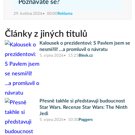
Poznáváte se?
29. května 2026
00:00
Reklama
Články z jiných titulů
Kalousek o prezidentovi: S Pavlem jsem se
nesmířil! ...a promluvil o návratu
5. srpna 2026
15:23
Blesk.cz
Přesně takhle si představuji budoucnost
Star Wars. Recenze Star Wars: The Ninth
Jedi
5. srpna 2026
10:30
Poggers