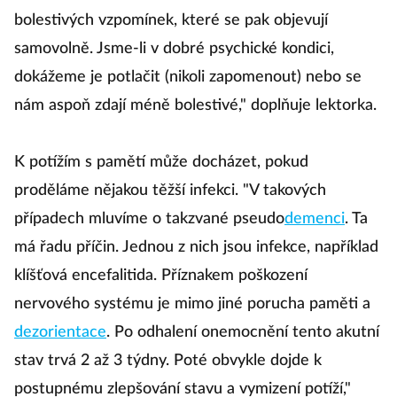
bolestivých vzpomínek, které se pak objevují
samovolně. Jsme-li v dobré psychické kondici,
dokážeme je potlačit (nikoli zapomenout) nebo se
nám aspoň zdají méně bolestivé," doplňuje lektorka.
K potížím s pamětí může docházet, pokud
proděláme nějakou těžší infekci. "V takových
případech mluvíme o takzvané pseudo
demenci
. Ta
má řadu příčin. Jednou z nich jsou infekce, například
klíšťová encefalitida. Příznakem poškození
nervového systému je mimo jiné porucha paměti a
dezorientace
. Po odhalení onemocnění tento akutní
stav trvá 2 až 3 týdny. Poté obvykle dojde k
postupnému zlepšování stavu a vymizení potíží,"