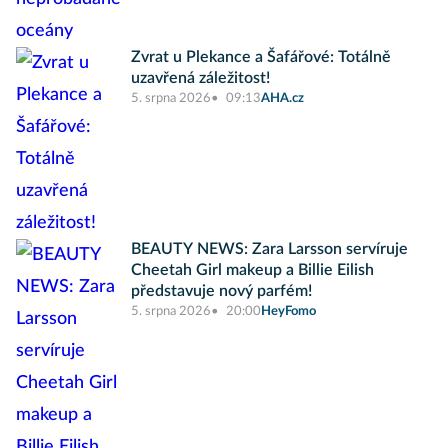
Zvrat u Plekance a Šafářové: Totálně
uzavřená záležitost!
5. srpna 2026
09:13
AHA.cz
BEAUTY NEWS: Zara Larsson servíruje
Cheetah Girl makeup a Billie Eilish
představuje nový parfém!
5. srpna 2026
20:00
HeyFomo