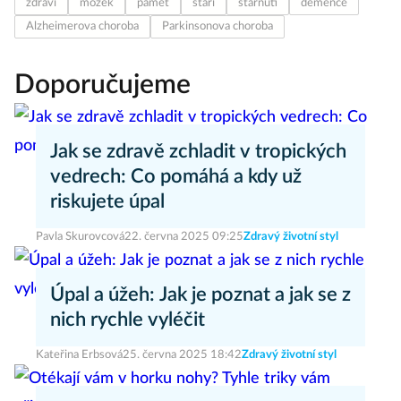
zdraví
mozek
paměť
stáří
stárnutí
demence
Alzheimerova choroba
Parkinsonova choroba
Doporučujeme
Jak se zdravě zchladit v tropických
vedrech: Co pomáhá a kdy už
riskujete úpal
Pavla Skurovcová
22. června 2025 09:25
Zdravý životní styl
Úpal a úžeh: Jak je poznat a jak se z
nich rychle vyléčit
Kateřina Erbsová
25. června 2025 18:42
Zdravý životní styl