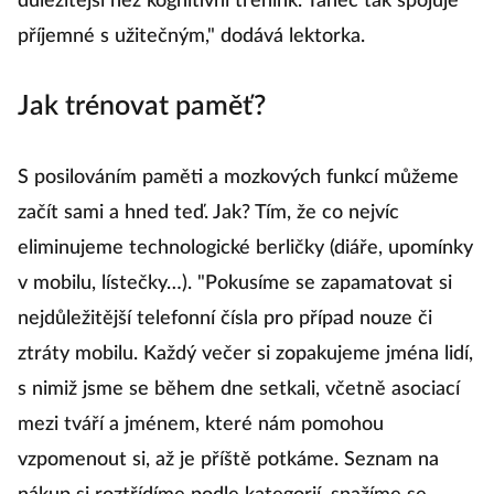
důležitější než kognitivní trénink. Tanec tak spojuje
příjemné s užitečným," dodává lektorka.
Jak trénovat paměť?
S posilováním paměti a mozkových funkcí můžeme
začít sami a hned teď. Jak? Tím, že co nejvíc
eliminujeme technologické berličky (diáře, upomínky
v mobilu, lístečky…). "Pokusíme se zapamatovat si
nejdůležitější telefonní čísla pro případ nouze či
ztráty mobilu. Každý večer si zopakujeme jména lidí,
s nimiž jsme se během dne setkali, včetně asociací
mezi tváří a jménem, které nám pomohou
vzpomenout si, až je příště potkáme. Seznam na