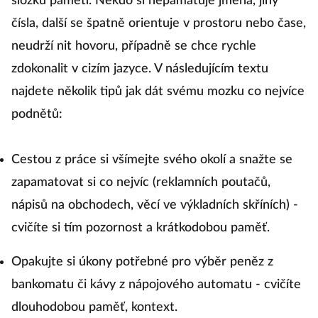
složku paměti. Někdo si nepamatuje jména, jiný
čísla, další se špatně orientuje v prostoru nebo čase,
neudrží nit hovoru, případně se chce rychle
zdokonalit v cizím jazyce. V následujícím textu
najdete několik tipů jak dát svému mozku co nejvíce
podnětů:
Cestou z práce si všímejte svého okolí a snažte se
zapamatovat si co nejvíc (reklamních poutačů,
nápisů na obchodech, věcí ve výkladních skříních) -
cvičíte si tím pozornost a krátkodobou paměť.
Opakujte si úkony potřebné pro výběr peněz z
bankomatu či kávy z nápojového automatu - cvičíte
dlouhodobou paměť, kontext.