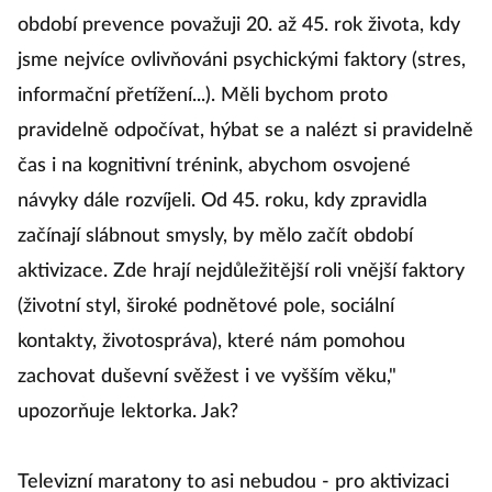
období prevence považuji 20. až 45. rok života, kdy
jsme nejvíce ovlivňováni psychickými faktory (stres,
informační přetížení...). Měli bychom proto
pravidelně odpočívat, hýbat se a nalézt si pravidelně
čas i na kognitivní trénink, abychom osvojené
návyky dále rozvíjeli. Od 45. roku, kdy zpravidla
začínají slábnout smysly, by mělo začít období
aktivizace. Zde hrají nejdůležitější roli vnější faktory
(životní styl, široké podnětové pole, sociální
kontakty, životospráva), které nám pomohou
zachovat duševní svěžest i ve vyšším věku,"
upozorňuje lektorka. Jak?
Televizní maratony to asi nebudou - pro aktivizaci