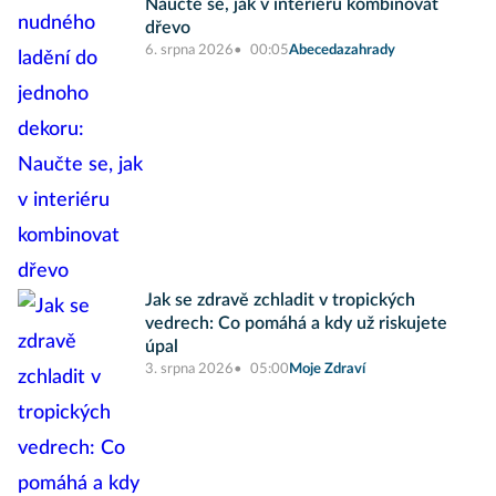
Naučte se, jak v interiéru kombinovat
dřevo
6. srpna 2026
00:05
Abecedazahrady
Jak se zdravě zchladit v tropických
vedrech: Co pomáhá a kdy už riskujete
úpal
3. srpna 2026
05:00
Moje Zdraví