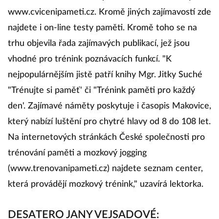
www.cvicenipameti.cz. Kromě jiných zajímavostí zde
najdete i on-line testy paměti. Kromě toho se na
trhu objevila řada zajímavých publikací, jež jsou
vhodné pro trénink poznávacích funkcí. "K
nejpopulárnějším jistě patří knihy Mgr. Jitky Suché
"Trénujte si paměť' či "Trénink paměti pro každý
den'. Zajímavé náměty poskytuje i časopis Makovice,
který nabízí luštění pro chytré hlavy od 8 do 108 let.
Na internetových stránkách České společnosti pro
trénování paměti a mozkový jogging
(www.trenovanipameti.cz) najdete seznam center,
která provádějí mozkový trénink," uzavírá lektorka.
DESATERO JANY VEJSADOVÉ: