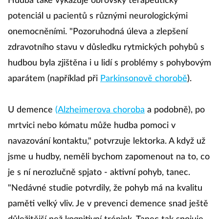
Hudba také vykazuje obrovský terapeutický
potenciál u pacientů s různými neurologickými
onemocněními. "Pozoruhodná úleva a zlepšení
zdravotního stavu v důsledku rytmických pohybů s
hudbou byla zjištěna i u lidí s problémy s pohybovým
aparátem (například při
Parkinsonově chorobě
).
U demence
(Alzheimerova choroba
a podobně), po
mrtvici nebo kómatu může hudba pomoci v
navazování kontaktu," potvrzuje lektorka. A když už
jsme u hudby, neměli bychom zapomenout na to, co
je s ní nerozlučně spjato - aktivní pohyb, tanec.
"Nedávné studie potvrdily, že pohyb má na kvalitu
paměti velký vliv. Je v prevenci demence snad ještě