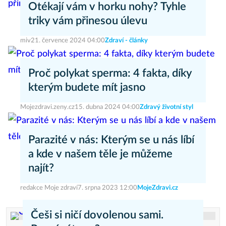
Otékají vám v horku nohy? Tyhle
triky vám přinesou úlevu
miv
21. července 2024 04:00
Zdraví - články
Proč polykat sperma: 4 fakta, díky
kterým budete mít jasno
Mojezdravi.zeny.cz
15. dubna 2024 04:00
Zdravý životní styl
Parazité v nás: Kterým se u nás líbí
a kde v našem těle je můžeme
najít?
redakce Moje zdraví
7. srpna 2023 12:00
MojeZdravi.cz
Češi si ničí dovolenou sami.